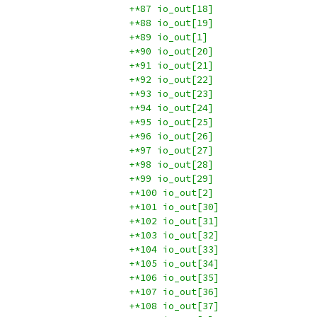
+*87 io_out[18]
+*88 io_out[19]
+*89 io_out[1]
+*90 io_out[20]
+*91 io_out[21]
+*92 io_out[22]
+*93 io_out[23]
+*94 io_out[24]
+*95 io_out[25]
+*96 io_out[26]
+*97 io_out[27]
+*98 io_out[28]
+*99 io_out[29]
+*100 io_out[2]
+*101 io_out[30]
+*102 io_out[31]
+*103 io_out[32]
+*104 io_out[33]
+*105 io_out[34]
+*106 io_out[35]
+*107 io_out[36]
+*108 io_out[37]