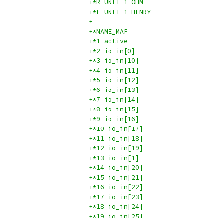
+*R_UNIT 1 OHM
+*L_UNIT 1 HENRY
+
+*NAME_MAP
+*1 active
+*2 io_in[0]
+*3 io_in[10]
+*4 io_in[11]
+*5 io_in[12]
+*6 io_in[13]
+*7 io_in[14]
+*8 io_in[15]
+*9 io_in[16]
+*10 io_in[17]
+*11 io_in[18]
+*12 io_in[19]
+*13 io_in[1]
+*14 io_in[20]
+*15 io_in[21]
+*16 io_in[22]
+*17 io_in[23]
+*18 io_in[24]
+*19 io_in[25]