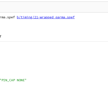
rma.spef 
b/timing/21-wrapped_qarma.spef
"PIN_CAP NONE"