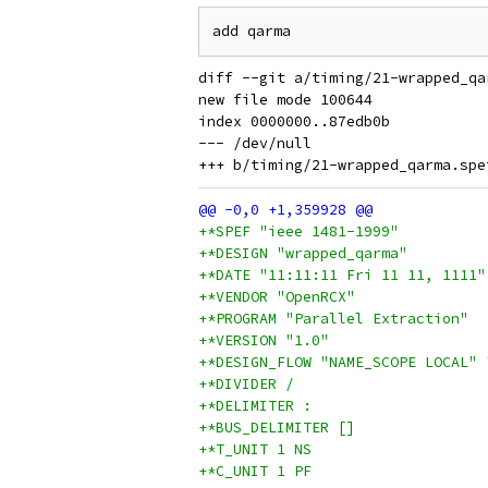
diff --git a/timing/21-wrapped_qa
new file mode 100644

index 0000000..87edb0b

--- /dev/null

+*SPEF "ieee 1481-1999"
+*DESIGN "wrapped_qarma"
+*DATE "11:11:11 Fri 11 11, 1111"
+*VENDOR "OpenRCX"
+*PROGRAM "Parallel Extraction"
+*VERSION "1.0"
+*DESIGN_FLOW "NAME_SCOPE LOCAL" 
+*DIVIDER /
+*DELIMITER :
+*BUS_DELIMITER []
+*T_UNIT 1 NS
+*C_UNIT 1 PF