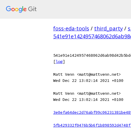
foss-eda-tools
/
third_party
/
s
541e91e1424957468062d6ab98
541e91e1424957468062d6ab98d42b5bd
[
log
]
Matt Venn <matt@mattvenn.net>
Wed Dec 22 13:02:14 2021 +0100
Matt Venn <matt@mattvenn.net>
Wed Dec 22 13:02:14 2021 +0100
3e0efa64dec2d76abf99c06231381be48
5fb429332f0476b5b6f1b898592d4748f