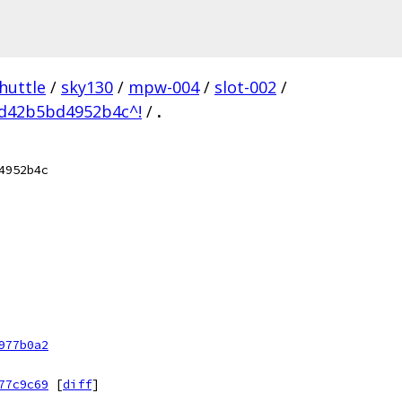
huttle
/
sky130
/
mpw-004
/
slot-002
/
d42b5bd4952b4c^!
/
.
4952b4c
977b0a2
77c9c69
[
diff
]