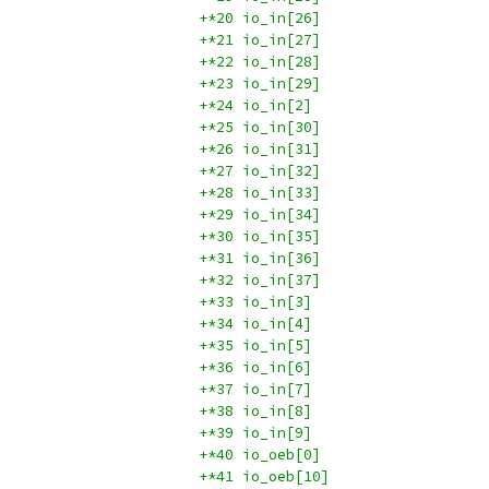
+*20 io_in[26]
+*21 io_in[27]
+*22 io_in[28]
+*23 io_in[29]
+*24 io_in[2]
+*25 io_in[30]
+*26 io_in[31]
+*27 io_in[32]
+*28 io_in[33]
+*29 io_in[34]
+*30 io_in[35]
+*31 io_in[36]
+*32 io_in[37]
+*33 io_in[3]
+*34 io_in[4]
+*35 io_in[5]
+*36 io_in[6]
+*37 io_in[7]
+*38 io_in[8]
+*39 io_in[9]
+*40 io_oeb[0]
+*41 io_oeb[10]