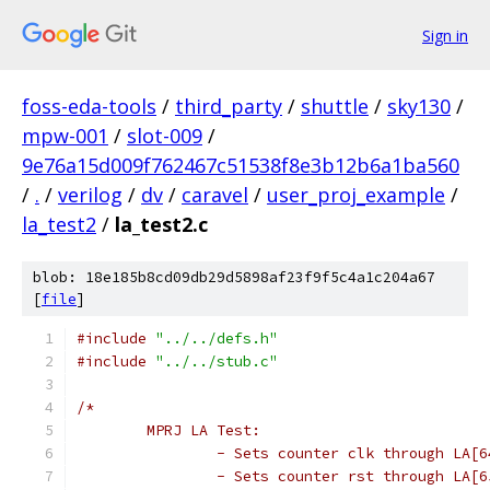
Sign in
foss-eda-tools
/
third_party
/
shuttle
/
sky130
/
mpw-001
/
slot-009
/
9e76a15d009f762467c51538f8e3b12b6a1ba560
/
.
/
verilog
/
dv
/
caravel
/
user_proj_example
/
la_test2
/
la_test2.c
blob: 18e185b8cd09db29d5898af23f9f5c4a1c204a67
[
file
]
#include
"../../defs.h"
#include
"../../stub.c"
/*
	MPRJ LA Test:
		- Sets counter clk through LA[6
		- Sets counter rst through LA[6