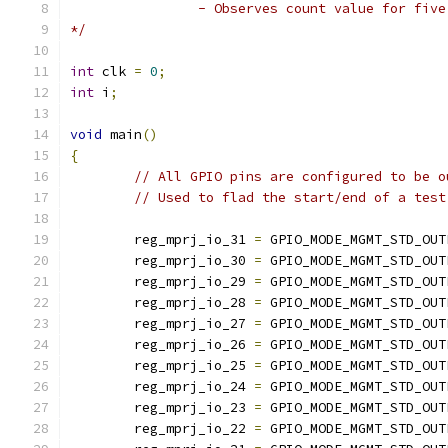
		- Observes count value for fiv
*/
int
 clk 
=
0
;
int
 i
;
void
 main
()
{
// All GPIO pins are configured to be o
// Used to flad the start/end of a test
        reg_mprj_io_31 
=
 GPIO_MODE_MGMT_STD_OUT
        reg_mprj_io_30 
=
 GPIO_MODE_MGMT_STD_OUT
        reg_mprj_io_29 
=
 GPIO_MODE_MGMT_STD_OUT
        reg_mprj_io_28 
=
 GPIO_MODE_MGMT_STD_OUT
        reg_mprj_io_27 
=
 GPIO_MODE_MGMT_STD_OUT
        reg_mprj_io_26 
=
 GPIO_MODE_MGMT_STD_OUT
        reg_mprj_io_25 
=
 GPIO_MODE_MGMT_STD_OUT
        reg_mprj_io_24 
=
 GPIO_MODE_MGMT_STD_OUT
        reg_mprj_io_23 
=
 GPIO_MODE_MGMT_STD_OUT
        reg_mprj_io_22 
=
 GPIO_MODE_MGMT_STD_OUT