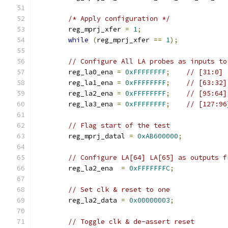
/* Apply configuration */
        reg_mprj_xfer 
=
1
;
while
(
reg_mprj_xfer 
==
1
);
// Configure All LA probes as inputs to
	reg_la0_ena 
=
0xFFFFFFFF
;
// [31:0]
	reg_la1_ena 
=
0xFFFFFFFF
;
// [63:32]
	reg_la2_ena 
=
0xFFFFFFFF
;
// [95:64]
	reg_la3_ena 
=
0xFFFFFFFF
;
// [127:96
// Flag start of the test
	reg_mprj_datal 
=
0xAB600000
;
// Configure LA[64] LA[65] as outputs f
	reg_la2_ena  
=
0xFFFFFFFC
;
// Set clk & reset to one
	reg_la2_data 
=
0x00000003
;
// Toggle clk & de-assert reset