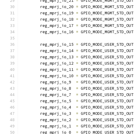
        reg_mprj_io_21 
=
 GPIO_MODE_MGMT_STD_OUT
        reg_mprj_io_20 
=
 GPIO_MODE_MGMT_STD_OUT
        reg_mprj_io_19 
=
 GPIO_MODE_MGMT_STD_OUT
        reg_mprj_io_18 
=
 GPIO_MODE_MGMT_STD_OUT
        reg_mprj_io_17 
=
 GPIO_MODE_MGMT_STD_OUT
        reg_mprj_io_16 
=
 GPIO_MODE_MGMT_STD_OUT
        reg_mprj_io_15 
=
 GPIO_MODE_USER_STD_OUT
        reg_mprj_io_14 
=
 GPIO_MODE_USER_STD_OUT
        reg_mprj_io_13 
=
 GPIO_MODE_USER_STD_OUT
        reg_mprj_io_12 
=
 GPIO_MODE_USER_STD_OUT
        reg_mprj_io_11 
=
 GPIO_MODE_USER_STD_OUT
        reg_mprj_io_10 
=
 GPIO_MODE_USER_STD_OUT
        reg_mprj_io_9  
=
 GPIO_MODE_USER_STD_OUT
        reg_mprj_io_8  
=
 GPIO_MODE_USER_STD_OUT
        reg_mprj_io_7  
=
 GPIO_MODE_USER_STD_OUT
        reg_mprj_io_5  
=
 GPIO_MODE_USER_STD_OUT
        reg_mprj_io_4  
=
 GPIO_MODE_USER_STD_OUT
        reg_mprj_io_3  
=
 GPIO_MODE_USER_STD_OUT
        reg_mprj_io_2  
=
 GPIO_MODE_USER_STD_OUT
        reg_mprj_io_1  
=
 GPIO_MODE_USER_STD_OUT
        reg_mprj_io_0  
=
 GPIO_MODE_USER_STD_OUT