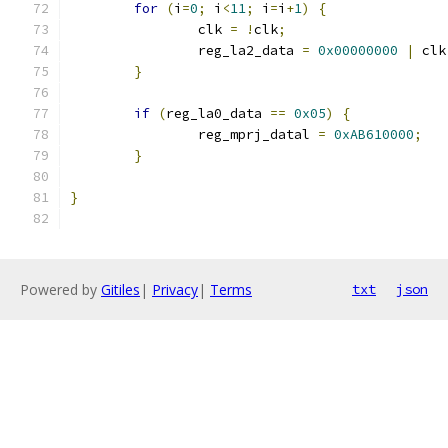
for
(
i
=
0
;
 i
<
11
;
 i
=
i
+
1
)
{
		clk 
=
!
clk
;
		reg_la2_data 
=
0x00000000
|
 clk
}
if
(
reg_la0_data 
==
0x05
)
{
		reg_mprj_datal 
=
0xAB610000
;
}
}
Powered by
Gitiles
|
Privacy
|
Terms
txt
json