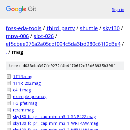
Sign in
foss-eda-tools
/
third_party
/
shuttle
/
sky130
/
mpw-006
/
slot-026
/
ef5cbee276a2a05cdf094c5da3bd280c61f2d3e4
/
.
/
mag
tree: d038cba397fe9272f4b4f706f2c73d68935b398f
1T1R.mag
1T1R_2x2.mag
c4_1.mag
example_por.mag
FG_pfet.mag
reram.mag
sky130_fd_pr__cap_mim_m3_1_5NP42Z.mag
sky130_fd_pr__cap_mim_m3_1_WRT4AW.mag
sky130_fd_pr__cap_mim_m3_2_W5U4AW.mag