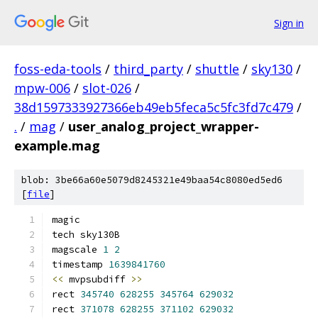
Sign in
foss-eda-tools
/
third_party
/
shuttle
/
sky130
/
mpw-006
/
slot-026
/
38d1597333927366eb49eb5feca5c5fc3fd7c479
/
.
/
mag
/
user_analog_project_wrapper-
example.mag
blob: 3be66a60e5079d8245321e49baa54c8080ed5ed6
[
file
]
magic
tech sky130B
magscale 
1
2
timestamp 
1639841760
<<
 mvpsubdiff 
>>
rect 
345740
628255
345764
629032
rect 
371078
628255
371102
629032