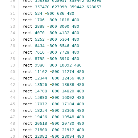
rect 
359388
628057
359442
629399
rect 
357470
627990
359442
628057
rect 
524
-
800
636
480
rect 
1706
-
800
1818
480
rect 
2888
-
800
3000
480
rect 
4070
-
800
4182
480
rect 
5252
-
800
5364
480
rect 
6434
-
800
6546
480
rect 
7616
-
800
7728
480
rect 
8798
-
800
8910
480
rect 
9980
-
800
10092
480
rect 
11162
-
800
11274
480
rect 
12344
-
800
12456
480
rect 
13526
-
800
13638
480
rect 
14708
-
800
14820
480
rect 
15890
-
800
16002
480
rect 
17072
-
800
17184
480
rect 
18254
-
800
18366
480
rect 
19436
-
800
19548
480
rect 
20618
-
800
20730
480
rect 
21800
-
800
21912
480
rect 
22982
-
800
23094
480