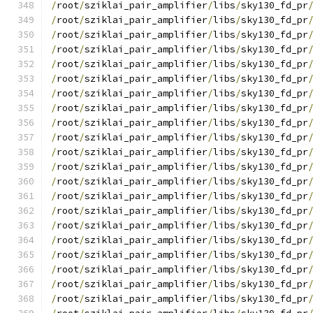
/
root
/
sziklai_pair_amplifier
/
libs
/
sky130_fd_pr
/
root
/
sziklai_pair_amplifier
/
libs
/
sky130_fd_pr
/
root
/
sziklai_pair_amplifier
/
libs
/
sky130_fd_pr
/
root
/
sziklai_pair_amplifier
/
libs
/
sky130_fd_pr
/
root
/
sziklai_pair_amplifier
/
libs
/
sky130_fd_pr
/
root
/
sziklai_pair_amplifier
/
libs
/
sky130_fd_pr
/
root
/
sziklai_pair_amplifier
/
libs
/
sky130_fd_pr
/
root
/
sziklai_pair_amplifier
/
libs
/
sky130_fd_pr
/
root
/
sziklai_pair_amplifier
/
libs
/
sky130_fd_pr
/
root
/
sziklai_pair_amplifier
/
libs
/
sky130_fd_pr
/
root
/
sziklai_pair_amplifier
/
libs
/
sky130_fd_pr
/
root
/
sziklai_pair_amplifier
/
libs
/
sky130_fd_pr
/
root
/
sziklai_pair_amplifier
/
libs
/
sky130_fd_pr
/
root
/
sziklai_pair_amplifier
/
libs
/
sky130_fd_pr
/
root
/
sziklai_pair_amplifier
/
libs
/
sky130_fd_pr
/
root
/
sziklai_pair_amplifier
/
libs
/
sky130_fd_pr
/
root
/
sziklai_pair_amplifier
/
libs
/
sky130_fd_pr
/
root
/
sziklai_pair_amplifier
/
libs
/
sky130_fd_pr
/
root
/
sziklai_pair_amplifier
/
libs
/
sky130_fd_pr
/
root
/
sziklai_pair_amplifier
/
libs
/
sky130_fd_pr
/
root
/
sziklai_pair_amplifier
/
libs
/
sky130_fd_pr