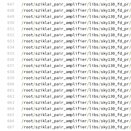
/
root
/
sziklai_pair_amplifier
/
libs
/
sky130_fd_pr
/
root
/
sziklai_pair_amplifier
/
libs
/
sky130_fd_pr
/
root
/
sziklai_pair_amplifier
/
libs
/
sky130_fd_pr
/
root
/
sziklai_pair_amplifier
/
libs
/
sky130_fd_pr
/
root
/
sziklai_pair_amplifier
/
libs
/
sky130_fd_pr
/
root
/
sziklai_pair_amplifier
/
libs
/
sky130_fd_pr
/
root
/
sziklai_pair_amplifier
/
libs
/
sky130_fd_pr
/
root
/
sziklai_pair_amplifier
/
libs
/
sky130_fd_pr
/
root
/
sziklai_pair_amplifier
/
libs
/
sky130_fd_pr
/
root
/
sziklai_pair_amplifier
/
libs
/
sky130_fd_pr
/
root
/
sziklai_pair_amplifier
/
libs
/
sky130_fd_pr
/
root
/
sziklai_pair_amplifier
/
libs
/
sky130_fd_pr
/
root
/
sziklai_pair_amplifier
/
libs
/
sky130_fd_pr
/
root
/
sziklai_pair_amplifier
/
libs
/
sky130_fd_pr
/
root
/
sziklai_pair_amplifier
/
libs
/
sky130_fd_pr
/
root
/
sziklai_pair_amplifier
/
libs
/
sky130_fd_pr
/
root
/
sziklai_pair_amplifier
/
libs
/
sky130_fd_pr
/
root
/
sziklai_pair_amplifier
/
libs
/
sky130_fd_pr
/
root
/
sziklai_pair_amplifier
/
libs
/
sky130_fd_pr
/
root
/
sziklai_pair_amplifier
/
libs
/
sky130_fd_pr
/
root
/
sziklai_pair_amplifier
/
libs
/
sky130_fd_pr