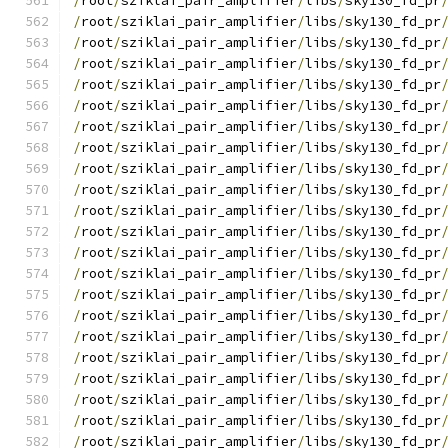
/
root
/
sziklai_pair_amplifier
/
libs
/
sky130_fd_pr
/
root
/
sziklai_pair_amplifier
/
libs
/
sky130_fd_pr
/
root
/
sziklai_pair_amplifier
/
libs
/
sky130_fd_pr
/
root
/
sziklai_pair_amplifier
/
libs
/
sky130_fd_pr
/
root
/
sziklai_pair_amplifier
/
libs
/
sky130_fd_pr
/
root
/
sziklai_pair_amplifier
/
libs
/
sky130_fd_pr
/
root
/
sziklai_pair_amplifier
/
libs
/
sky130_fd_pr
/
root
/
sziklai_pair_amplifier
/
libs
/
sky130_fd_pr
/
root
/
sziklai_pair_amplifier
/
libs
/
sky130_fd_pr
/
root
/
sziklai_pair_amplifier
/
libs
/
sky130_fd_pr
/
root
/
sziklai_pair_amplifier
/
libs
/
sky130_fd_pr
/
root
/
sziklai_pair_amplifier
/
libs
/
sky130_fd_pr
/
root
/
sziklai_pair_amplifier
/
libs
/
sky130_fd_pr
/
root
/
sziklai_pair_amplifier
/
libs
/
sky130_fd_pr
/
root
/
sziklai_pair_amplifier
/
libs
/
sky130_fd_pr
/
root
/
sziklai_pair_amplifier
/
libs
/
sky130_fd_pr
/
root
/
sziklai_pair_amplifier
/
libs
/
sky130_fd_pr
/
root
/
sziklai_pair_amplifier
/
libs
/
sky130_fd_pr
/
root
/
sziklai_pair_amplifier
/
libs
/
sky130_fd_pr
/
root
/
sziklai_pair_amplifier
/
libs
/
sky130_fd_pr
/
root
/
sziklai_pair_amplifier
/
libs
/
sky130_fd_pr
/
root
/
sziklai_pair_amplifier
/
libs
/
sky130_fd_pr