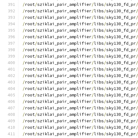
/
root
/
sziklai_pair_amplifier
/
libs
/
sky130_fd_pr
/
root
/
sziklai_pair_amplifier
/
libs
/
sky130_fd_pr
/
root
/
sziklai_pair_amplifier
/
libs
/
sky130_fd_pr
/
root
/
sziklai_pair_amplifier
/
libs
/
sky130_fd_pr
/
root
/
sziklai_pair_amplifier
/
libs
/
sky130_fd_pr
/
root
/
sziklai_pair_amplifier
/
libs
/
sky130_fd_pr
/
root
/
sziklai_pair_amplifier
/
libs
/
sky130_fd_pr
/
root
/
sziklai_pair_amplifier
/
libs
/
sky130_fd_pr
/
root
/
sziklai_pair_amplifier
/
libs
/
sky130_fd_pr
/
root
/
sziklai_pair_amplifier
/
libs
/
sky130_fd_pr
/
root
/
sziklai_pair_amplifier
/
libs
/
sky130_fd_pr
/
root
/
sziklai_pair_amplifier
/
libs
/
sky130_fd_pr
/
root
/
sziklai_pair_amplifier
/
libs
/
sky130_fd_pr
/
root
/
sziklai_pair_amplifier
/
libs
/
sky130_fd_pr
/
root
/
sziklai_pair_amplifier
/
libs
/
sky130_fd_pr
/
root
/
sziklai_pair_amplifier
/
libs
/
sky130_fd_pr
/
root
/
sziklai_pair_amplifier
/
libs
/
sky130_fd_pr
/
root
/
sziklai_pair_amplifier
/
libs
/
sky130_fd_pr
/
root
/
sziklai_pair_amplifier
/
libs
/
sky130_fd_pr
/
root
/
sziklai_pair_amplifier
/
libs
/
sky130_fd_pr
/
root
/
sziklai_pair_amplifier
/
libs
/
sky130_fd_pr