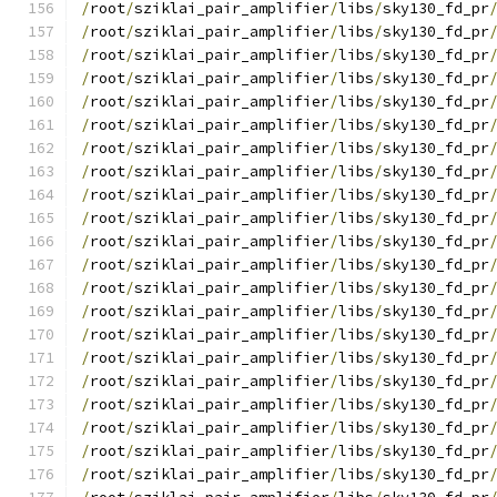
/
root
/
sziklai_pair_amplifier
/
libs
/
sky130_fd_pr
/
root
/
sziklai_pair_amplifier
/
libs
/
sky130_fd_pr
/
root
/
sziklai_pair_amplifier
/
libs
/
sky130_fd_pr
/
root
/
sziklai_pair_amplifier
/
libs
/
sky130_fd_pr
/
root
/
sziklai_pair_amplifier
/
libs
/
sky130_fd_pr
/
root
/
sziklai_pair_amplifier
/
libs
/
sky130_fd_pr
/
root
/
sziklai_pair_amplifier
/
libs
/
sky130_fd_pr
/
root
/
sziklai_pair_amplifier
/
libs
/
sky130_fd_pr
/
root
/
sziklai_pair_amplifier
/
libs
/
sky130_fd_pr
/
root
/
sziklai_pair_amplifier
/
libs
/
sky130_fd_pr
/
root
/
sziklai_pair_amplifier
/
libs
/
sky130_fd_pr
/
root
/
sziklai_pair_amplifier
/
libs
/
sky130_fd_pr
/
root
/
sziklai_pair_amplifier
/
libs
/
sky130_fd_pr
/
root
/
sziklai_pair_amplifier
/
libs
/
sky130_fd_pr
/
root
/
sziklai_pair_amplifier
/
libs
/
sky130_fd_pr
/
root
/
sziklai_pair_amplifier
/
libs
/
sky130_fd_pr
/
root
/
sziklai_pair_amplifier
/
libs
/
sky130_fd_pr
/
root
/
sziklai_pair_amplifier
/
libs
/
sky130_fd_pr
/
root
/
sziklai_pair_amplifier
/
libs
/
sky130_fd_pr
/
root
/
sziklai_pair_amplifier
/
libs
/
sky130_fd_pr
/
root
/
sziklai_pair_amplifier
/
libs
/
sky130_fd_pr