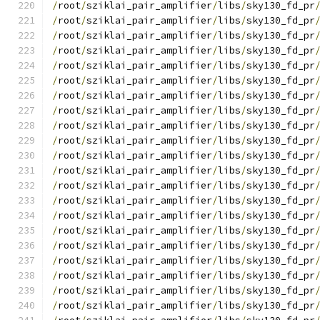
/
root
/
sziklai_pair_amplifier
/
libs
/
sky130_fd_pr
/
root
/
sziklai_pair_amplifier
/
libs
/
sky130_fd_pr
/
root
/
sziklai_pair_amplifier
/
libs
/
sky130_fd_pr
/
root
/
sziklai_pair_amplifier
/
libs
/
sky130_fd_pr
/
root
/
sziklai_pair_amplifier
/
libs
/
sky130_fd_pr
/
root
/
sziklai_pair_amplifier
/
libs
/
sky130_fd_pr
/
root
/
sziklai_pair_amplifier
/
libs
/
sky130_fd_pr
/
root
/
sziklai_pair_amplifier
/
libs
/
sky130_fd_pr
/
root
/
sziklai_pair_amplifier
/
libs
/
sky130_fd_pr
/
root
/
sziklai_pair_amplifier
/
libs
/
sky130_fd_pr
/
root
/
sziklai_pair_amplifier
/
libs
/
sky130_fd_pr
/
root
/
sziklai_pair_amplifier
/
libs
/
sky130_fd_pr
/
root
/
sziklai_pair_amplifier
/
libs
/
sky130_fd_pr
/
root
/
sziklai_pair_amplifier
/
libs
/
sky130_fd_pr
/
root
/
sziklai_pair_amplifier
/
libs
/
sky130_fd_pr
/
root
/
sziklai_pair_amplifier
/
libs
/
sky130_fd_pr
/
root
/
sziklai_pair_amplifier
/
libs
/
sky130_fd_pr
/
root
/
sziklai_pair_amplifier
/
libs
/
sky130_fd_pr
/
root
/
sziklai_pair_amplifier
/
libs
/
sky130_fd_pr
/
root
/
sziklai_pair_amplifier
/
libs
/
sky130_fd_pr
/
root
/
sziklai_pair_amplifier
/
libs
/
sky130_fd_pr