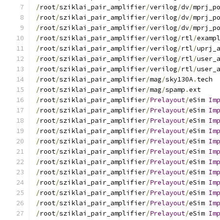
/
root
/
sziklai_pair_amplifier
/
verilog
/
dv
/
mprj_p
/
root
/
sziklai_pair_amplifier
/
verilog
/
dv
/
mprj_p
/
root
/
sziklai_pair_amplifier
/
verilog
/
dv
/
mprj_p
/
root
/
sziklai_pair_amplifier
/
verilog
/
rtl
/
examp
/
root
/
sziklai_pair_amplifier
/
verilog
/
rtl
/
uprj_
/
root
/
sziklai_pair_amplifier
/
verilog
/
rtl
/
user_
/
root
/
sziklai_pair_amplifier
/
verilog
/
rtl
/
user_
/
root
/
sziklai_pair_amplifier
/
mag
/
sky130A
.
tech
/
root
/
sziklai_pair_amplifier
/
mag
/
spamp
.
ext
/
root
/
sziklai_pair_amplifier
/
Prelayout
/
eSim 
Im
/
root
/
sziklai_pair_amplifier
/
Prelayout
/
eSim 
Im
/
root
/
sziklai_pair_amplifier
/
Prelayout
/
eSim 
Im
/
root
/
sziklai_pair_amplifier
/
Prelayout
/
eSim 
Im
/
root
/
sziklai_pair_amplifier
/
Prelayout
/
eSim 
Im
/
root
/
sziklai_pair_amplifier
/
Prelayout
/
eSim 
Im
/
root
/
sziklai_pair_amplifier
/
Prelayout
/
eSim 
Im
/
root
/
sziklai_pair_amplifier
/
Prelayout
/
eSim 
Im
/
root
/
sziklai_pair_amplifier
/
Prelayout
/
eSim 
Im
/
root
/
sziklai_pair_amplifier
/
Prelayout
/
eSim 
Im
/
root
/
sziklai_pair_amplifier
/
Prelayout
/
eSim 
Im
/
root
/
sziklai_pair_amplifier
/
Prelayout
/
eSim 
Im