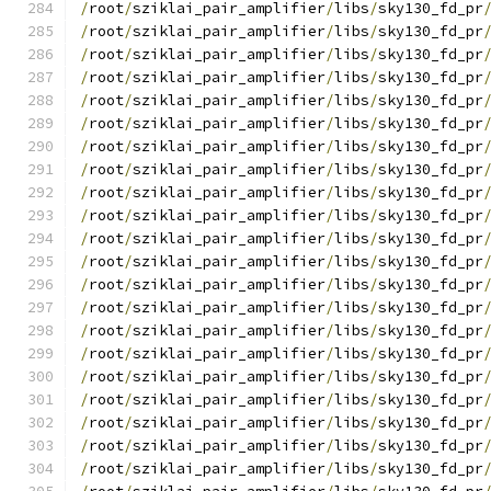
/
root
/
sziklai_pair_amplifier
/
libs
/
sky130_fd_pr
/
root
/
sziklai_pair_amplifier
/
libs
/
sky130_fd_pr
/
root
/
sziklai_pair_amplifier
/
libs
/
sky130_fd_pr
/
root
/
sziklai_pair_amplifier
/
libs
/
sky130_fd_pr
/
root
/
sziklai_pair_amplifier
/
libs
/
sky130_fd_pr
/
root
/
sziklai_pair_amplifier
/
libs
/
sky130_fd_pr
/
root
/
sziklai_pair_amplifier
/
libs
/
sky130_fd_pr
/
root
/
sziklai_pair_amplifier
/
libs
/
sky130_fd_pr
/
root
/
sziklai_pair_amplifier
/
libs
/
sky130_fd_pr
/
root
/
sziklai_pair_amplifier
/
libs
/
sky130_fd_pr
/
root
/
sziklai_pair_amplifier
/
libs
/
sky130_fd_pr
/
root
/
sziklai_pair_amplifier
/
libs
/
sky130_fd_pr
/
root
/
sziklai_pair_amplifier
/
libs
/
sky130_fd_pr
/
root
/
sziklai_pair_amplifier
/
libs
/
sky130_fd_pr
/
root
/
sziklai_pair_amplifier
/
libs
/
sky130_fd_pr
/
root
/
sziklai_pair_amplifier
/
libs
/
sky130_fd_pr
/
root
/
sziklai_pair_amplifier
/
libs
/
sky130_fd_pr
/
root
/
sziklai_pair_amplifier
/
libs
/
sky130_fd_pr
/
root
/
sziklai_pair_amplifier
/
libs
/
sky130_fd_pr
/
root
/
sziklai_pair_amplifier
/
libs
/
sky130_fd_pr
/
root
/
sziklai_pair_amplifier
/
libs
/
sky130_fd_pr