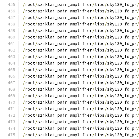
/
root
/
sziklai_pair_amplifier
/
libs
/
sky130_fd_pr
/
root
/
sziklai_pair_amplifier
/
libs
/
sky130_fd_pr
/
root
/
sziklai_pair_amplifier
/
libs
/
sky130_fd_pr
/
root
/
sziklai_pair_amplifier
/
libs
/
sky130_fd_pr
/
root
/
sziklai_pair_amplifier
/
libs
/
sky130_fd_pr
/
root
/
sziklai_pair_amplifier
/
libs
/
sky130_fd_pr
/
root
/
sziklai_pair_amplifier
/
libs
/
sky130_fd_pr
/
root
/
sziklai_pair_amplifier
/
libs
/
sky130_fd_pr
/
root
/
sziklai_pair_amplifier
/
libs
/
sky130_fd_pr
/
root
/
sziklai_pair_amplifier
/
libs
/
sky130_fd_pr
/
root
/
sziklai_pair_amplifier
/
libs
/
sky130_fd_pr
/
root
/
sziklai_pair_amplifier
/
libs
/
sky130_fd_pr
/
root
/
sziklai_pair_amplifier
/
libs
/
sky130_fd_pr
/
root
/
sziklai_pair_amplifier
/
libs
/
sky130_fd_pr
/
root
/
sziklai_pair_amplifier
/
libs
/
sky130_fd_pr
/
root
/
sziklai_pair_amplifier
/
libs
/
sky130_fd_pr
/
root
/
sziklai_pair_amplifier
/
libs
/
sky130_fd_pr
/
root
/
sziklai_pair_amplifier
/
libs
/
sky130_fd_pr
/
root
/
sziklai_pair_amplifier
/
libs
/
sky130_fd_pr
/
root
/
sziklai_pair_amplifier
/
libs
/
sky130_fd_pr
/
root
/
sziklai_pair_amplifier
/
libs
/
sky130_fd_pr