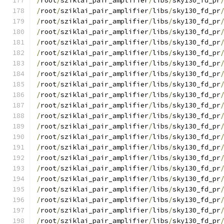
/
root
/
sziklai_pair_amplifier
/
libs
/
sky130_fd_pr
/
root
/
sziklai_pair_amplifier
/
libs
/
sky130_fd_pr
/
root
/
sziklai_pair_amplifier
/
libs
/
sky130_fd_pr
/
root
/
sziklai_pair_amplifier
/
libs
/
sky130_fd_pr
/
root
/
sziklai_pair_amplifier
/
libs
/
sky130_fd_pr
/
root
/
sziklai_pair_amplifier
/
libs
/
sky130_fd_pr
/
root
/
sziklai_pair_amplifier
/
libs
/
sky130_fd_pr
/
root
/
sziklai_pair_amplifier
/
libs
/
sky130_fd_pr
/
root
/
sziklai_pair_amplifier
/
libs
/
sky130_fd_pr
/
root
/
sziklai_pair_amplifier
/
libs
/
sky130_fd_pr
/
root
/
sziklai_pair_amplifier
/
libs
/
sky130_fd_pr
/
root
/
sziklai_pair_amplifier
/
libs
/
sky130_fd_pr
/
root
/
sziklai_pair_amplifier
/
libs
/
sky130_fd_pr
/
root
/
sziklai_pair_amplifier
/
libs
/
sky130_fd_pr
/
root
/
sziklai_pair_amplifier
/
libs
/
sky130_fd_pr
/
root
/
sziklai_pair_amplifier
/
libs
/
sky130_fd_pr
/
root
/
sziklai_pair_amplifier
/
libs
/
sky130_fd_pr
/
root
/
sziklai_pair_amplifier
/
libs
/
sky130_fd_pr
/
root
/
sziklai_pair_amplifier
/
libs
/
sky130_fd_pr
/
root
/
sziklai_pair_amplifier
/
libs
/
sky130_fd_pr
/
root
/
sziklai_pair_amplifier
/
libs
/
sky130_fd_pr
/
root
/
sziklai_pair_amplifier
/
libs
/
sky130_fd_pr