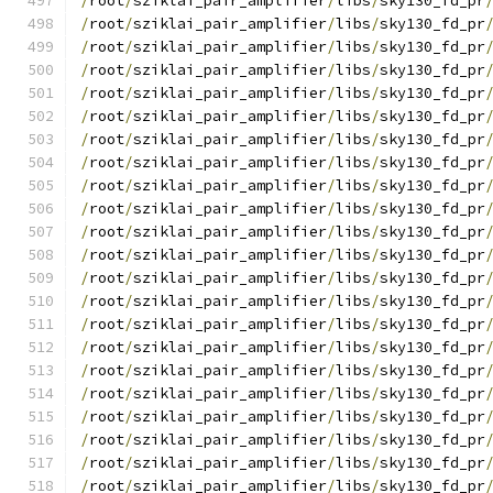
/
root
/
sziklai_pair_amplifier
/
libs
/
sky130_fd_pr
/
root
/
sziklai_pair_amplifier
/
libs
/
sky130_fd_pr
/
root
/
sziklai_pair_amplifier
/
libs
/
sky130_fd_pr
/
root
/
sziklai_pair_amplifier
/
libs
/
sky130_fd_pr
/
root
/
sziklai_pair_amplifier
/
libs
/
sky130_fd_pr
/
root
/
sziklai_pair_amplifier
/
libs
/
sky130_fd_pr
/
root
/
sziklai_pair_amplifier
/
libs
/
sky130_fd_pr
/
root
/
sziklai_pair_amplifier
/
libs
/
sky130_fd_pr
/
root
/
sziklai_pair_amplifier
/
libs
/
sky130_fd_pr
/
root
/
sziklai_pair_amplifier
/
libs
/
sky130_fd_pr
/
root
/
sziklai_pair_amplifier
/
libs
/
sky130_fd_pr
/
root
/
sziklai_pair_amplifier
/
libs
/
sky130_fd_pr
/
root
/
sziklai_pair_amplifier
/
libs
/
sky130_fd_pr
/
root
/
sziklai_pair_amplifier
/
libs
/
sky130_fd_pr
/
root
/
sziklai_pair_amplifier
/
libs
/
sky130_fd_pr
/
root
/
sziklai_pair_amplifier
/
libs
/
sky130_fd_pr
/
root
/
sziklai_pair_amplifier
/
libs
/
sky130_fd_pr
/
root
/
sziklai_pair_amplifier
/
libs
/
sky130_fd_pr
/
root
/
sziklai_pair_amplifier
/
libs
/
sky130_fd_pr
/
root
/
sziklai_pair_amplifier
/
libs
/
sky130_fd_pr
/
root
/
sziklai_pair_amplifier
/
libs
/
sky130_fd_pr
/
root
/
sziklai_pair_amplifier
/
libs
/
sky130_fd_pr