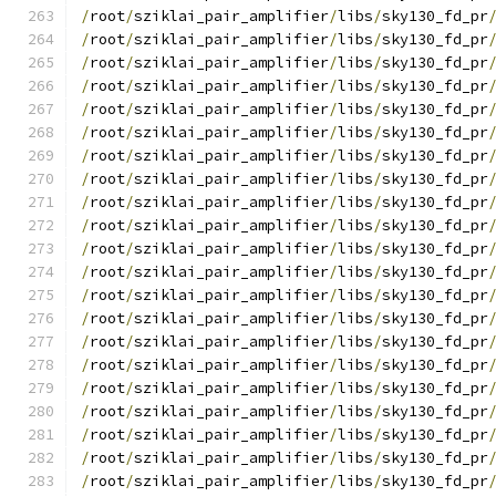
/
root
/
sziklai_pair_amplifier
/
libs
/
sky130_fd_pr
/
root
/
sziklai_pair_amplifier
/
libs
/
sky130_fd_pr
/
root
/
sziklai_pair_amplifier
/
libs
/
sky130_fd_pr
/
root
/
sziklai_pair_amplifier
/
libs
/
sky130_fd_pr
/
root
/
sziklai_pair_amplifier
/
libs
/
sky130_fd_pr
/
root
/
sziklai_pair_amplifier
/
libs
/
sky130_fd_pr
/
root
/
sziklai_pair_amplifier
/
libs
/
sky130_fd_pr
/
root
/
sziklai_pair_amplifier
/
libs
/
sky130_fd_pr
/
root
/
sziklai_pair_amplifier
/
libs
/
sky130_fd_pr
/
root
/
sziklai_pair_amplifier
/
libs
/
sky130_fd_pr
/
root
/
sziklai_pair_amplifier
/
libs
/
sky130_fd_pr
/
root
/
sziklai_pair_amplifier
/
libs
/
sky130_fd_pr
/
root
/
sziklai_pair_amplifier
/
libs
/
sky130_fd_pr
/
root
/
sziklai_pair_amplifier
/
libs
/
sky130_fd_pr
/
root
/
sziklai_pair_amplifier
/
libs
/
sky130_fd_pr
/
root
/
sziklai_pair_amplifier
/
libs
/
sky130_fd_pr
/
root
/
sziklai_pair_amplifier
/
libs
/
sky130_fd_pr
/
root
/
sziklai_pair_amplifier
/
libs
/
sky130_fd_pr
/
root
/
sziklai_pair_amplifier
/
libs
/
sky130_fd_pr
/
root
/
sziklai_pair_amplifier
/
libs
/
sky130_fd_pr
/
root
/
sziklai_pair_amplifier
/
libs
/
sky130_fd_pr