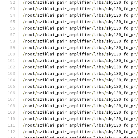
/
root
/
sziklai_pair_amplifier
/
libs
/
sky130_fd_pr
/
root
/
sziklai_pair_amplifier
/
libs
/
sky130_fd_pr
/
root
/
sziklai_pair_amplifier
/
libs
/
sky130_fd_pr
/
root
/
sziklai_pair_amplifier
/
libs
/
sky130_fd_pr
/
root
/
sziklai_pair_amplifier
/
libs
/
sky130_fd_pr
/
root
/
sziklai_pair_amplifier
/
libs
/
sky130_fd_pr
/
root
/
sziklai_pair_amplifier
/
libs
/
sky130_fd_pr
/
root
/
sziklai_pair_amplifier
/
libs
/
sky130_fd_pr
/
root
/
sziklai_pair_amplifier
/
libs
/
sky130_fd_pr
/
root
/
sziklai_pair_amplifier
/
libs
/
sky130_fd_pr
/
root
/
sziklai_pair_amplifier
/
libs
/
sky130_fd_pr
/
root
/
sziklai_pair_amplifier
/
libs
/
sky130_fd_pr
/
root
/
sziklai_pair_amplifier
/
libs
/
sky130_fd_pr
/
root
/
sziklai_pair_amplifier
/
libs
/
sky130_fd_pr
/
root
/
sziklai_pair_amplifier
/
libs
/
sky130_fd_pr
/
root
/
sziklai_pair_amplifier
/
libs
/
sky130_fd_pr
/
root
/
sziklai_pair_amplifier
/
libs
/
sky130_fd_pr
/
root
/
sziklai_pair_amplifier
/
libs
/
sky130_fd_pr
/
root
/
sziklai_pair_amplifier
/
libs
/
sky130_fd_pr
/
root
/
sziklai_pair_amplifier
/
libs
/
sky130_fd_pr
/
root
/
sziklai_pair_amplifier
/
libs
/
sky130_fd_pr