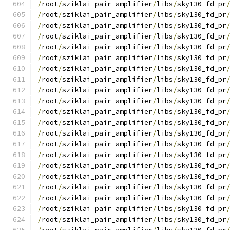
/
root
/
sziklai_pair_amplifier
/
libs
/
sky130_fd_pr
/
root
/
sziklai_pair_amplifier
/
libs
/
sky130_fd_pr
/
root
/
sziklai_pair_amplifier
/
libs
/
sky130_fd_pr
/
root
/
sziklai_pair_amplifier
/
libs
/
sky130_fd_pr
/
root
/
sziklai_pair_amplifier
/
libs
/
sky130_fd_pr
/
root
/
sziklai_pair_amplifier
/
libs
/
sky130_fd_pr
/
root
/
sziklai_pair_amplifier
/
libs
/
sky130_fd_pr
/
root
/
sziklai_pair_amplifier
/
libs
/
sky130_fd_pr
/
root
/
sziklai_pair_amplifier
/
libs
/
sky130_fd_pr
/
root
/
sziklai_pair_amplifier
/
libs
/
sky130_fd_pr
/
root
/
sziklai_pair_amplifier
/
libs
/
sky130_fd_pr
/
root
/
sziklai_pair_amplifier
/
libs
/
sky130_fd_pr
/
root
/
sziklai_pair_amplifier
/
libs
/
sky130_fd_pr
/
root
/
sziklai_pair_amplifier
/
libs
/
sky130_fd_pr
/
root
/
sziklai_pair_amplifier
/
libs
/
sky130_fd_pr
/
root
/
sziklai_pair_amplifier
/
libs
/
sky130_fd_pr
/
root
/
sziklai_pair_amplifier
/
libs
/
sky130_fd_pr
/
root
/
sziklai_pair_amplifier
/
libs
/
sky130_fd_pr
/
root
/
sziklai_pair_amplifier
/
libs
/
sky130_fd_pr
/
root
/
sziklai_pair_amplifier
/
libs
/
sky130_fd_pr
/
root
/
sziklai_pair_amplifier
/
libs
/
sky130_fd_pr