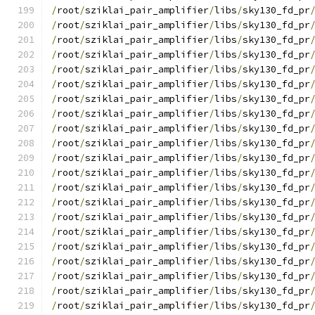
/
root
/
sziklai_pair_amplifier
/
libs
/
sky130_fd_pr
/
root
/
sziklai_pair_amplifier
/
libs
/
sky130_fd_pr
/
root
/
sziklai_pair_amplifier
/
libs
/
sky130_fd_pr
/
root
/
sziklai_pair_amplifier
/
libs
/
sky130_fd_pr
/
root
/
sziklai_pair_amplifier
/
libs
/
sky130_fd_pr
/
root
/
sziklai_pair_amplifier
/
libs
/
sky130_fd_pr
/
root
/
sziklai_pair_amplifier
/
libs
/
sky130_fd_pr
/
root
/
sziklai_pair_amplifier
/
libs
/
sky130_fd_pr
/
root
/
sziklai_pair_amplifier
/
libs
/
sky130_fd_pr
/
root
/
sziklai_pair_amplifier
/
libs
/
sky130_fd_pr
/
root
/
sziklai_pair_amplifier
/
libs
/
sky130_fd_pr
/
root
/
sziklai_pair_amplifier
/
libs
/
sky130_fd_pr
/
root
/
sziklai_pair_amplifier
/
libs
/
sky130_fd_pr
/
root
/
sziklai_pair_amplifier
/
libs
/
sky130_fd_pr
/
root
/
sziklai_pair_amplifier
/
libs
/
sky130_fd_pr
/
root
/
sziklai_pair_amplifier
/
libs
/
sky130_fd_pr
/
root
/
sziklai_pair_amplifier
/
libs
/
sky130_fd_pr
/
root
/
sziklai_pair_amplifier
/
libs
/
sky130_fd_pr
/
root
/
sziklai_pair_amplifier
/
libs
/
sky130_fd_pr
/
root
/
sziklai_pair_amplifier
/
libs
/
sky130_fd_pr
/
root
/
sziklai_pair_amplifier
/
libs
/
sky130_fd_pr