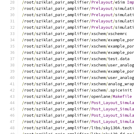
/
root
/
sziklai_pair_amplifier
/
Prelayout
/
eSim 
Im
/
root
/
sziklai_pair_amplifier
/
Prelayout
/
simulat
/
root
/
sziklai_pair_amplifier
/
Prelayout
/
simulat
/
root
/
sziklai_pair_amplifier
/
Prelayout
/
simulat
/
root
/
sziklai_pair_amplifier
/
Prelayout
/
simulat
/
root
/
sziklai_pair_amplifier
/
xschem
/
xschemrc
/
root
/
sziklai_pair_amplifier
/
xschem
/
example_po
/
root
/
sziklai_pair_amplifier
/
xschem
/
example_po
/
root
/
sziklai_pair_amplifier
/
xschem
/
example_po
/
root
/
sziklai_pair_amplifier
/
xschem
/
test
.
data
/
root
/
sziklai_pair_amplifier
/
xschem
/
user_analo
/
root
/
sziklai_pair_amplifier
/
xschem
/
example_po
/
root
/
sziklai_pair_amplifier
/
xschem
/
user_analo
/
root
/
sziklai_pair_amplifier
/
xschem
/
analog_wra
/
root
/
sziklai_pair_amplifier
/
xschem
/.
spiceinit
/
root
/
sziklai_pair_amplifier
/
openlane
/
Makefile
/
root
/
sziklai_pair_amplifier
/
Post_Layout_Simul
/
root
/
sziklai_pair_amplifier
/
Post_Layout_Simul
/
root
/
sziklai_pair_amplifier
/
Post_Layout_Simul
/
root
/
sziklai_pair_amplifier
/
Post_Layout_Simul
/
root
/
sziklai_pair_amplifier
/
libs
/
sky130A
.
tech