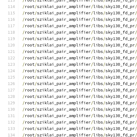
/
root
/
sziklai_pair_amplifier
/
libs
/
sky130_fd_pr
/
root
/
sziklai_pair_amplifier
/
libs
/
sky130_fd_pr
/
root
/
sziklai_pair_amplifier
/
libs
/
sky130_fd_pr
/
root
/
sziklai_pair_amplifier
/
libs
/
sky130_fd_pr
/
root
/
sziklai_pair_amplifier
/
libs
/
sky130_fd_pr
/
root
/
sziklai_pair_amplifier
/
libs
/
sky130_fd_pr
/
root
/
sziklai_pair_amplifier
/
libs
/
sky130_fd_pr
/
root
/
sziklai_pair_amplifier
/
libs
/
sky130_fd_pr
/
root
/
sziklai_pair_amplifier
/
libs
/
sky130_fd_pr
/
root
/
sziklai_pair_amplifier
/
libs
/
sky130_fd_pr
/
root
/
sziklai_pair_amplifier
/
libs
/
sky130_fd_pr
/
root
/
sziklai_pair_amplifier
/
libs
/
sky130_fd_pr
/
root
/
sziklai_pair_amplifier
/
libs
/
sky130_fd_pr
/
root
/
sziklai_pair_amplifier
/
libs
/
sky130_fd_pr
/
root
/
sziklai_pair_amplifier
/
libs
/
sky130_fd_pr
/
root
/
sziklai_pair_amplifier
/
libs
/
sky130_fd_pr
/
root
/
sziklai_pair_amplifier
/
libs
/
sky130_fd_pr
/
root
/
sziklai_pair_amplifier
/
libs
/
sky130_fd_pr
/
root
/
sziklai_pair_amplifier
/
libs
/
sky130_fd_pr
/
root
/
sziklai_pair_amplifier
/
libs
/
sky130_fd_pr
/
root
/
sziklai_pair_amplifier
/
libs
/
sky130_fd_pr
/
root
/
sziklai_pair_amplifier
/
libs
/
sky130_fd_pr