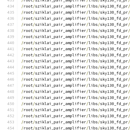
/
root
/
sziklai_pair_amplifier
/
libs
/
sky130_fd_pr
/
root
/
sziklai_pair_amplifier
/
libs
/
sky130_fd_pr
/
root
/
sziklai_pair_amplifier
/
libs
/
sky130_fd_pr
/
root
/
sziklai_pair_amplifier
/
libs
/
sky130_fd_pr
/
root
/
sziklai_pair_amplifier
/
libs
/
sky130_fd_pr
/
root
/
sziklai_pair_amplifier
/
libs
/
sky130_fd_pr
/
root
/
sziklai_pair_amplifier
/
libs
/
sky130_fd_pr
/
root
/
sziklai_pair_amplifier
/
libs
/
sky130_fd_pr
/
root
/
sziklai_pair_amplifier
/
libs
/
sky130_fd_pr
/
root
/
sziklai_pair_amplifier
/
libs
/
sky130_fd_pr
/
root
/
sziklai_pair_amplifier
/
libs
/
sky130_fd_pr
/
root
/
sziklai_pair_amplifier
/
libs
/
sky130_fd_pr
/
root
/
sziklai_pair_amplifier
/
libs
/
sky130_fd_pr
/
root
/
sziklai_pair_amplifier
/
libs
/
sky130_fd_pr
/
root
/
sziklai_pair_amplifier
/
libs
/
sky130_fd_pr
/
root
/
sziklai_pair_amplifier
/
libs
/
sky130_fd_pr
/
root
/
sziklai_pair_amplifier
/
libs
/
sky130_fd_pr
/
root
/
sziklai_pair_amplifier
/
libs
/
sky130_fd_pr
/
root
/
sziklai_pair_amplifier
/
libs
/
sky130_fd_pr
/
root
/
sziklai_pair_amplifier
/
libs
/
sky130_fd_pr
/
root
/
sziklai_pair_amplifier
/
libs
/
sky130_fd_pr
/
root
/
sziklai_pair_amplifier
/
libs
/
sky130_fd_pr