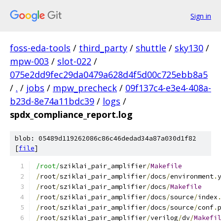
Sign in
foss-eda-tools
/
third_party
/
shuttle
/
sky130
/
mpw-003
/
slot-022
/
075e2dd9fec29da0479a628d4f5d00c725ebb8a5
/
.
/
jobs
/
mpw_precheck
/
09f137c4-e3e4-408a-
b23d-8e74a11bdc39
/
logs
/
spdx_compliance_report.log
blob: 05489d119262086c86c46dedad34a87a030d1f82
[
file
]
/root/
sziklai_pair_amplifier
/
Makefile
/
root
/
sziklai_pair_amplifier
/
docs
/
environment
.
/
root
/
sziklai_pair_amplifier
/
docs
/
Makefile
/
root
/
sziklai_pair_amplifier
/
docs
/
source
/
index
/
root
/
sziklai_pair_amplifier
/
docs
/
source
/
conf
.
/
root
/
sziklai_pair_amplifier
/
verilog
/
dv
/
Makefi