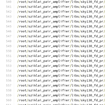
/
root
/
sziklai_pair_amplifier
/
libs
/
sky130_fd_pr
/
root
/
sziklai_pair_amplifier
/
libs
/
sky130_fd_pr
/
root
/
sziklai_pair_amplifier
/
libs
/
sky130_fd_pr
/
root
/
sziklai_pair_amplifier
/
libs
/
sky130_fd_pr
/
root
/
sziklai_pair_amplifier
/
libs
/
sky130_fd_pr
/
root
/
sziklai_pair_amplifier
/
libs
/
sky130_fd_pr
/
root
/
sziklai_pair_amplifier
/
libs
/
sky130_fd_pr
/
root
/
sziklai_pair_amplifier
/
libs
/
sky130_fd_pr
/
root
/
sziklai_pair_amplifier
/
libs
/
sky130_fd_pr
/
root
/
sziklai_pair_amplifier
/
libs
/
sky130_fd_pr
/
root
/
sziklai_pair_amplifier
/
libs
/
sky130_fd_pr
/
root
/
sziklai_pair_amplifier
/
libs
/
sky130_fd_pr
/
root
/
sziklai_pair_amplifier
/
libs
/
sky130_fd_pr
/
root
/
sziklai_pair_amplifier
/
libs
/
sky130_fd_pr
/
root
/
sziklai_pair_amplifier
/
libs
/
sky130_fd_pr
/
root
/
sziklai_pair_amplifier
/
libs
/
sky130_fd_pr
/
root
/
sziklai_pair_amplifier
/
libs
/
sky130_fd_pr
/
root
/
sziklai_pair_amplifier
/
libs
/
sky130_fd_pr
/
root
/
sziklai_pair_amplifier
/
libs
/
sky130_fd_pr
/
root
/
sziklai_pair_amplifier
/
libs
/
sky130_fd_pr
/
root
/
sziklai_pair_amplifier
/
libs
/
sky130_fd_pr