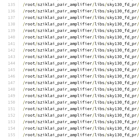
/
root
/
sziklai_pair_amplifier
/
libs
/
sky130_fd_pr
/
root
/
sziklai_pair_amplifier
/
libs
/
sky130_fd_pr
/
root
/
sziklai_pair_amplifier
/
libs
/
sky130_fd_pr
/
root
/
sziklai_pair_amplifier
/
libs
/
sky130_fd_pr
/
root
/
sziklai_pair_amplifier
/
libs
/
sky130_fd_pr
/
root
/
sziklai_pair_amplifier
/
libs
/
sky130_fd_pr
/
root
/
sziklai_pair_amplifier
/
libs
/
sky130_fd_pr
/
root
/
sziklai_pair_amplifier
/
libs
/
sky130_fd_pr
/
root
/
sziklai_pair_amplifier
/
libs
/
sky130_fd_pr
/
root
/
sziklai_pair_amplifier
/
libs
/
sky130_fd_pr
/
root
/
sziklai_pair_amplifier
/
libs
/
sky130_fd_pr
/
root
/
sziklai_pair_amplifier
/
libs
/
sky130_fd_pr
/
root
/
sziklai_pair_amplifier
/
libs
/
sky130_fd_pr
/
root
/
sziklai_pair_amplifier
/
libs
/
sky130_fd_pr
/
root
/
sziklai_pair_amplifier
/
libs
/
sky130_fd_pr
/
root
/
sziklai_pair_amplifier
/
libs
/
sky130_fd_pr
/
root
/
sziklai_pair_amplifier
/
libs
/
sky130_fd_pr
/
root
/
sziklai_pair_amplifier
/
libs
/
sky130_fd_pr
/
root
/
sziklai_pair_amplifier
/
libs
/
sky130_fd_pr
/
root
/
sziklai_pair_amplifier
/
libs
/
sky130_fd_pr
/
root
/
sziklai_pair_amplifier
/
libs
/
sky130_fd_pr