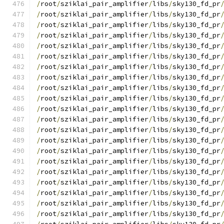
/
root
/
sziklai_pair_amplifier
/
libs
/
sky130_fd_pr
/
root
/
sziklai_pair_amplifier
/
libs
/
sky130_fd_pr
/
root
/
sziklai_pair_amplifier
/
libs
/
sky130_fd_pr
/
root
/
sziklai_pair_amplifier
/
libs
/
sky130_fd_pr
/
root
/
sziklai_pair_amplifier
/
libs
/
sky130_fd_pr
/
root
/
sziklai_pair_amplifier
/
libs
/
sky130_fd_pr
/
root
/
sziklai_pair_amplifier
/
libs
/
sky130_fd_pr
/
root
/
sziklai_pair_amplifier
/
libs
/
sky130_fd_pr
/
root
/
sziklai_pair_amplifier
/
libs
/
sky130_fd_pr
/
root
/
sziklai_pair_amplifier
/
libs
/
sky130_fd_pr
/
root
/
sziklai_pair_amplifier
/
libs
/
sky130_fd_pr
/
root
/
sziklai_pair_amplifier
/
libs
/
sky130_fd_pr
/
root
/
sziklai_pair_amplifier
/
libs
/
sky130_fd_pr
/
root
/
sziklai_pair_amplifier
/
libs
/
sky130_fd_pr
/
root
/
sziklai_pair_amplifier
/
libs
/
sky130_fd_pr
/
root
/
sziklai_pair_amplifier
/
libs
/
sky130_fd_pr
/
root
/
sziklai_pair_amplifier
/
libs
/
sky130_fd_pr
/
root
/
sziklai_pair_amplifier
/
libs
/
sky130_fd_pr
/
root
/
sziklai_pair_amplifier
/
libs
/
sky130_fd_pr
/
root
/
sziklai_pair_amplifier
/
libs
/
sky130_fd_pr
/
root
/
sziklai_pair_amplifier
/
libs
/
sky130_fd_pr