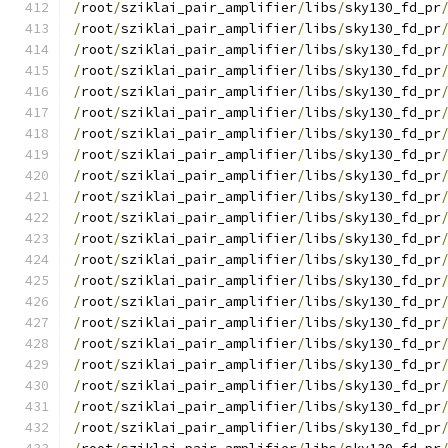
/
root
/
sziklai_pair_amplifier
/
libs
/
sky130_fd_pr
/
root
/
sziklai_pair_amplifier
/
libs
/
sky130_fd_pr
/
root
/
sziklai_pair_amplifier
/
libs
/
sky130_fd_pr
/
root
/
sziklai_pair_amplifier
/
libs
/
sky130_fd_pr
/
root
/
sziklai_pair_amplifier
/
libs
/
sky130_fd_pr
/
root
/
sziklai_pair_amplifier
/
libs
/
sky130_fd_pr
/
root
/
sziklai_pair_amplifier
/
libs
/
sky130_fd_pr
/
root
/
sziklai_pair_amplifier
/
libs
/
sky130_fd_pr
/
root
/
sziklai_pair_amplifier
/
libs
/
sky130_fd_pr
/
root
/
sziklai_pair_amplifier
/
libs
/
sky130_fd_pr
/
root
/
sziklai_pair_amplifier
/
libs
/
sky130_fd_pr
/
root
/
sziklai_pair_amplifier
/
libs
/
sky130_fd_pr
/
root
/
sziklai_pair_amplifier
/
libs
/
sky130_fd_pr
/
root
/
sziklai_pair_amplifier
/
libs
/
sky130_fd_pr
/
root
/
sziklai_pair_amplifier
/
libs
/
sky130_fd_pr
/
root
/
sziklai_pair_amplifier
/
libs
/
sky130_fd_pr
/
root
/
sziklai_pair_amplifier
/
libs
/
sky130_fd_pr
/
root
/
sziklai_pair_amplifier
/
libs
/
sky130_fd_pr
/
root
/
sziklai_pair_amplifier
/
libs
/
sky130_fd_pr
/
root
/
sziklai_pair_amplifier
/
libs
/
sky130_fd_pr
/
root
/
sziklai_pair_amplifier
/
libs
/
sky130_fd_pr