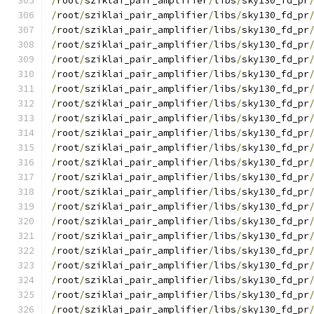
/
root
/
sziklai_pair_amplifier
/
libs
/
sky130_fd_pr
/
root
/
sziklai_pair_amplifier
/
libs
/
sky130_fd_pr
/
root
/
sziklai_pair_amplifier
/
libs
/
sky130_fd_pr
/
root
/
sziklai_pair_amplifier
/
libs
/
sky130_fd_pr
/
root
/
sziklai_pair_amplifier
/
libs
/
sky130_fd_pr
/
root
/
sziklai_pair_amplifier
/
libs
/
sky130_fd_pr
/
root
/
sziklai_pair_amplifier
/
libs
/
sky130_fd_pr
/
root
/
sziklai_pair_amplifier
/
libs
/
sky130_fd_pr
/
root
/
sziklai_pair_amplifier
/
libs
/
sky130_fd_pr
/
root
/
sziklai_pair_amplifier
/
libs
/
sky130_fd_pr
/
root
/
sziklai_pair_amplifier
/
libs
/
sky130_fd_pr
/
root
/
sziklai_pair_amplifier
/
libs
/
sky130_fd_pr
/
root
/
sziklai_pair_amplifier
/
libs
/
sky130_fd_pr
/
root
/
sziklai_pair_amplifier
/
libs
/
sky130_fd_pr
/
root
/
sziklai_pair_amplifier
/
libs
/
sky130_fd_pr
/
root
/
sziklai_pair_amplifier
/
libs
/
sky130_fd_pr
/
root
/
sziklai_pair_amplifier
/
libs
/
sky130_fd_pr
/
root
/
sziklai_pair_amplifier
/
libs
/
sky130_fd_pr
/
root
/
sziklai_pair_amplifier
/
libs
/
sky130_fd_pr
/
root
/
sziklai_pair_amplifier
/
libs
/
sky130_fd_pr
/
root
/
sziklai_pair_amplifier
/
libs
/
sky130_fd_pr
/
root
/
sziklai_pair_amplifier
/
libs
/
sky130_fd_pr