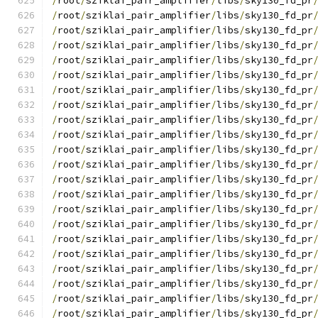
/
root
/
sziklai_pair_amplifier
/
libs
/
sky130_fd_pr
/
root
/
sziklai_pair_amplifier
/
libs
/
sky130_fd_pr
/
root
/
sziklai_pair_amplifier
/
libs
/
sky130_fd_pr
/
root
/
sziklai_pair_amplifier
/
libs
/
sky130_fd_pr
/
root
/
sziklai_pair_amplifier
/
libs
/
sky130_fd_pr
/
root
/
sziklai_pair_amplifier
/
libs
/
sky130_fd_pr
/
root
/
sziklai_pair_amplifier
/
libs
/
sky130_fd_pr
/
root
/
sziklai_pair_amplifier
/
libs
/
sky130_fd_pr
/
root
/
sziklai_pair_amplifier
/
libs
/
sky130_fd_pr
/
root
/
sziklai_pair_amplifier
/
libs
/
sky130_fd_pr
/
root
/
sziklai_pair_amplifier
/
libs
/
sky130_fd_pr
/
root
/
sziklai_pair_amplifier
/
libs
/
sky130_fd_pr
/
root
/
sziklai_pair_amplifier
/
libs
/
sky130_fd_pr
/
root
/
sziklai_pair_amplifier
/
libs
/
sky130_fd_pr
/
root
/
sziklai_pair_amplifier
/
libs
/
sky130_fd_pr
/
root
/
sziklai_pair_amplifier
/
libs
/
sky130_fd_pr
/
root
/
sziklai_pair_amplifier
/
libs
/
sky130_fd_pr
/
root
/
sziklai_pair_amplifier
/
libs
/
sky130_fd_pr
/
root
/
sziklai_pair_amplifier
/
libs
/
sky130_fd_pr
/
root
/
sziklai_pair_amplifier
/
libs
/
sky130_fd_pr
/
root
/
sziklai_pair_amplifier
/
libs
/
sky130_fd_pr
/
root
/
sziklai_pair_amplifier
/
libs
/
sky130_fd_pr