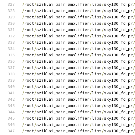
/
root
/
sziklai_pair_amplifier
/
libs
/
sky130_fd_pr
/
root
/
sziklai_pair_amplifier
/
libs
/
sky130_fd_pr
/
root
/
sziklai_pair_amplifier
/
libs
/
sky130_fd_pr
/
root
/
sziklai_pair_amplifier
/
libs
/
sky130_fd_pr
/
root
/
sziklai_pair_amplifier
/
libs
/
sky130_fd_pr
/
root
/
sziklai_pair_amplifier
/
libs
/
sky130_fd_pr
/
root
/
sziklai_pair_amplifier
/
libs
/
sky130_fd_pr
/
root
/
sziklai_pair_amplifier
/
libs
/
sky130_fd_pr
/
root
/
sziklai_pair_amplifier
/
libs
/
sky130_fd_pr
/
root
/
sziklai_pair_amplifier
/
libs
/
sky130_fd_pr
/
root
/
sziklai_pair_amplifier
/
libs
/
sky130_fd_pr
/
root
/
sziklai_pair_amplifier
/
libs
/
sky130_fd_pr
/
root
/
sziklai_pair_amplifier
/
libs
/
sky130_fd_pr
/
root
/
sziklai_pair_amplifier
/
libs
/
sky130_fd_pr
/
root
/
sziklai_pair_amplifier
/
libs
/
sky130_fd_pr
/
root
/
sziklai_pair_amplifier
/
libs
/
sky130_fd_pr
/
root
/
sziklai_pair_amplifier
/
libs
/
sky130_fd_pr
/
root
/
sziklai_pair_amplifier
/
libs
/
sky130_fd_pr
/
root
/
sziklai_pair_amplifier
/
libs
/
sky130_fd_pr
/
root
/
sziklai_pair_amplifier
/
libs
/
sky130_fd_pr
/
root
/
sziklai_pair_amplifier
/
libs
/
sky130_fd_pr