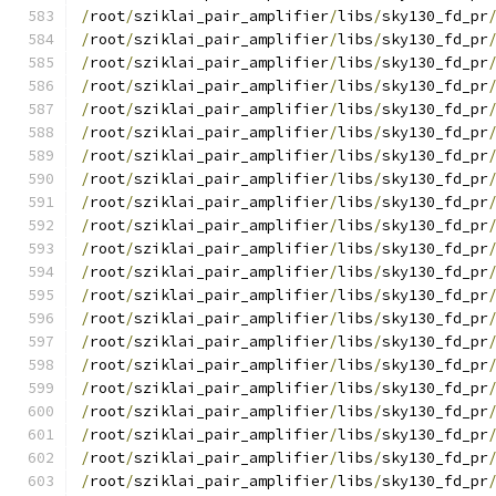
/
root
/
sziklai_pair_amplifier
/
libs
/
sky130_fd_pr
/
root
/
sziklai_pair_amplifier
/
libs
/
sky130_fd_pr
/
root
/
sziklai_pair_amplifier
/
libs
/
sky130_fd_pr
/
root
/
sziklai_pair_amplifier
/
libs
/
sky130_fd_pr
/
root
/
sziklai_pair_amplifier
/
libs
/
sky130_fd_pr
/
root
/
sziklai_pair_amplifier
/
libs
/
sky130_fd_pr
/
root
/
sziklai_pair_amplifier
/
libs
/
sky130_fd_pr
/
root
/
sziklai_pair_amplifier
/
libs
/
sky130_fd_pr
/
root
/
sziklai_pair_amplifier
/
libs
/
sky130_fd_pr
/
root
/
sziklai_pair_amplifier
/
libs
/
sky130_fd_pr
/
root
/
sziklai_pair_amplifier
/
libs
/
sky130_fd_pr
/
root
/
sziklai_pair_amplifier
/
libs
/
sky130_fd_pr
/
root
/
sziklai_pair_amplifier
/
libs
/
sky130_fd_pr
/
root
/
sziklai_pair_amplifier
/
libs
/
sky130_fd_pr
/
root
/
sziklai_pair_amplifier
/
libs
/
sky130_fd_pr
/
root
/
sziklai_pair_amplifier
/
libs
/
sky130_fd_pr
/
root
/
sziklai_pair_amplifier
/
libs
/
sky130_fd_pr
/
root
/
sziklai_pair_amplifier
/
libs
/
sky130_fd_pr
/
root
/
sziklai_pair_amplifier
/
libs
/
sky130_fd_pr
/
root
/
sziklai_pair_amplifier
/
libs
/
sky130_fd_pr
/
root
/
sziklai_pair_amplifier
/
libs
/
sky130_fd_pr