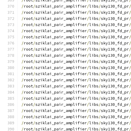
/
root
/
sziklai_pair_amplifier
/
libs
/
sky130_fd_pr
/
root
/
sziklai_pair_amplifier
/
libs
/
sky130_fd_pr
/
root
/
sziklai_pair_amplifier
/
libs
/
sky130_fd_pr
/
root
/
sziklai_pair_amplifier
/
libs
/
sky130_fd_pr
/
root
/
sziklai_pair_amplifier
/
libs
/
sky130_fd_pr
/
root
/
sziklai_pair_amplifier
/
libs
/
sky130_fd_pr
/
root
/
sziklai_pair_amplifier
/
libs
/
sky130_fd_pr
/
root
/
sziklai_pair_amplifier
/
libs
/
sky130_fd_pr
/
root
/
sziklai_pair_amplifier
/
libs
/
sky130_fd_pr
/
root
/
sziklai_pair_amplifier
/
libs
/
sky130_fd_pr
/
root
/
sziklai_pair_amplifier
/
libs
/
sky130_fd_pr
/
root
/
sziklai_pair_amplifier
/
libs
/
sky130_fd_pr
/
root
/
sziklai_pair_amplifier
/
libs
/
sky130_fd_pr
/
root
/
sziklai_pair_amplifier
/
libs
/
sky130_fd_pr
/
root
/
sziklai_pair_amplifier
/
libs
/
sky130_fd_pr
/
root
/
sziklai_pair_amplifier
/
libs
/
sky130_fd_pr
/
root
/
sziklai_pair_amplifier
/
libs
/
sky130_fd_pr
/
root
/
sziklai_pair_amplifier
/
libs
/
sky130_fd_pr
/
root
/
sziklai_pair_amplifier
/
libs
/
sky130_fd_pr
/
root
/
sziklai_pair_amplifier
/
libs
/
sky130_fd_pr
/
root
/
sziklai_pair_amplifier
/
libs
/
sky130_fd_pr
/
root
/
sziklai_pair_amplifier
/
libs
/
sky130_fd_pr