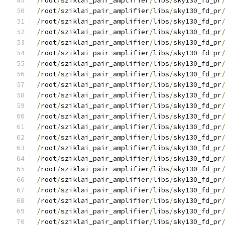
/
root
/
sziklai_pair_amplifier
/
libs
/
sky130_fd_pr
/
root
/
sziklai_pair_amplifier
/
libs
/
sky130_fd_pr
/
root
/
sziklai_pair_amplifier
/
libs
/
sky130_fd_pr
/
root
/
sziklai_pair_amplifier
/
libs
/
sky130_fd_pr
/
root
/
sziklai_pair_amplifier
/
libs
/
sky130_fd_pr
/
root
/
sziklai_pair_amplifier
/
libs
/
sky130_fd_pr
/
root
/
sziklai_pair_amplifier
/
libs
/
sky130_fd_pr
/
root
/
sziklai_pair_amplifier
/
libs
/
sky130_fd_pr
/
root
/
sziklai_pair_amplifier
/
libs
/
sky130_fd_pr
/
root
/
sziklai_pair_amplifier
/
libs
/
sky130_fd_pr
/
root
/
sziklai_pair_amplifier
/
libs
/
sky130_fd_pr
/
root
/
sziklai_pair_amplifier
/
libs
/
sky130_fd_pr
/
root
/
sziklai_pair_amplifier
/
libs
/
sky130_fd_pr
/
root
/
sziklai_pair_amplifier
/
libs
/
sky130_fd_pr
/
root
/
sziklai_pair_amplifier
/
libs
/
sky130_fd_pr
/
root
/
sziklai_pair_amplifier
/
libs
/
sky130_fd_pr
/
root
/
sziklai_pair_amplifier
/
libs
/
sky130_fd_pr
/
root
/
sziklai_pair_amplifier
/
libs
/
sky130_fd_pr
/
root
/
sziklai_pair_amplifier
/
libs
/
sky130_fd_pr
/
root
/
sziklai_pair_amplifier
/
libs
/
sky130_fd_pr
/
root
/
sziklai_pair_amplifier
/
libs
/
sky130_fd_pr
/
root
/
sziklai_pair_amplifier
/
libs
/
sky130_fd_pr