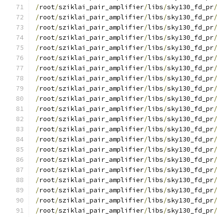
/
root
/
sziklai_pair_amplifier
/
libs
/
sky130_fd_pr
/
root
/
sziklai_pair_amplifier
/
libs
/
sky130_fd_pr
/
root
/
sziklai_pair_amplifier
/
libs
/
sky130_fd_pr
/
root
/
sziklai_pair_amplifier
/
libs
/
sky130_fd_pr
/
root
/
sziklai_pair_amplifier
/
libs
/
sky130_fd_pr
/
root
/
sziklai_pair_amplifier
/
libs
/
sky130_fd_pr
/
root
/
sziklai_pair_amplifier
/
libs
/
sky130_fd_pr
/
root
/
sziklai_pair_amplifier
/
libs
/
sky130_fd_pr
/
root
/
sziklai_pair_amplifier
/
libs
/
sky130_fd_pr
/
root
/
sziklai_pair_amplifier
/
libs
/
sky130_fd_pr
/
root
/
sziklai_pair_amplifier
/
libs
/
sky130_fd_pr
/
root
/
sziklai_pair_amplifier
/
libs
/
sky130_fd_pr
/
root
/
sziklai_pair_amplifier
/
libs
/
sky130_fd_pr
/
root
/
sziklai_pair_amplifier
/
libs
/
sky130_fd_pr
/
root
/
sziklai_pair_amplifier
/
libs
/
sky130_fd_pr
/
root
/
sziklai_pair_amplifier
/
libs
/
sky130_fd_pr
/
root
/
sziklai_pair_amplifier
/
libs
/
sky130_fd_pr
/
root
/
sziklai_pair_amplifier
/
libs
/
sky130_fd_pr
/
root
/
sziklai_pair_amplifier
/
libs
/
sky130_fd_pr
/
root
/
sziklai_pair_amplifier
/
libs
/
sky130_fd_pr
/
root
/
sziklai_pair_amplifier
/
libs
/
sky130_fd_pr