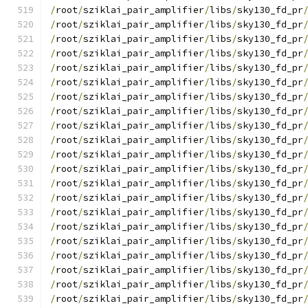
/
root
/
sziklai_pair_amplifier
/
libs
/
sky130_fd_pr
/
root
/
sziklai_pair_amplifier
/
libs
/
sky130_fd_pr
/
root
/
sziklai_pair_amplifier
/
libs
/
sky130_fd_pr
/
root
/
sziklai_pair_amplifier
/
libs
/
sky130_fd_pr
/
root
/
sziklai_pair_amplifier
/
libs
/
sky130_fd_pr
/
root
/
sziklai_pair_amplifier
/
libs
/
sky130_fd_pr
/
root
/
sziklai_pair_amplifier
/
libs
/
sky130_fd_pr
/
root
/
sziklai_pair_amplifier
/
libs
/
sky130_fd_pr
/
root
/
sziklai_pair_amplifier
/
libs
/
sky130_fd_pr
/
root
/
sziklai_pair_amplifier
/
libs
/
sky130_fd_pr
/
root
/
sziklai_pair_amplifier
/
libs
/
sky130_fd_pr
/
root
/
sziklai_pair_amplifier
/
libs
/
sky130_fd_pr
/
root
/
sziklai_pair_amplifier
/
libs
/
sky130_fd_pr
/
root
/
sziklai_pair_amplifier
/
libs
/
sky130_fd_pr
/
root
/
sziklai_pair_amplifier
/
libs
/
sky130_fd_pr
/
root
/
sziklai_pair_amplifier
/
libs
/
sky130_fd_pr
/
root
/
sziklai_pair_amplifier
/
libs
/
sky130_fd_pr
/
root
/
sziklai_pair_amplifier
/
libs
/
sky130_fd_pr
/
root
/
sziklai_pair_amplifier
/
libs
/
sky130_fd_pr
/
root
/
sziklai_pair_amplifier
/
libs
/
sky130_fd_pr
/
root
/
sziklai_pair_amplifier
/
libs
/
sky130_fd_pr