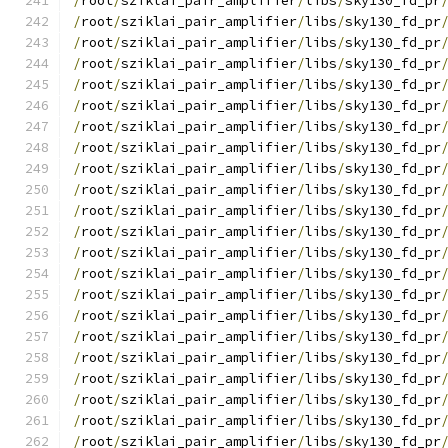
/
root
/
sziklai_pair_amplifier
/
libs
/
sky130_fd_pr
/
root
/
sziklai_pair_amplifier
/
libs
/
sky130_fd_pr
/
root
/
sziklai_pair_amplifier
/
libs
/
sky130_fd_pr
/
root
/
sziklai_pair_amplifier
/
libs
/
sky130_fd_pr
/
root
/
sziklai_pair_amplifier
/
libs
/
sky130_fd_pr
/
root
/
sziklai_pair_amplifier
/
libs
/
sky130_fd_pr
/
root
/
sziklai_pair_amplifier
/
libs
/
sky130_fd_pr
/
root
/
sziklai_pair_amplifier
/
libs
/
sky130_fd_pr
/
root
/
sziklai_pair_amplifier
/
libs
/
sky130_fd_pr
/
root
/
sziklai_pair_amplifier
/
libs
/
sky130_fd_pr
/
root
/
sziklai_pair_amplifier
/
libs
/
sky130_fd_pr
/
root
/
sziklai_pair_amplifier
/
libs
/
sky130_fd_pr
/
root
/
sziklai_pair_amplifier
/
libs
/
sky130_fd_pr
/
root
/
sziklai_pair_amplifier
/
libs
/
sky130_fd_pr
/
root
/
sziklai_pair_amplifier
/
libs
/
sky130_fd_pr
/
root
/
sziklai_pair_amplifier
/
libs
/
sky130_fd_pr
/
root
/
sziklai_pair_amplifier
/
libs
/
sky130_fd_pr
/
root
/
sziklai_pair_amplifier
/
libs
/
sky130_fd_pr
/
root
/
sziklai_pair_amplifier
/
libs
/
sky130_fd_pr
/
root
/
sziklai_pair_amplifier
/
libs
/
sky130_fd_pr
/
root
/
sziklai_pair_amplifier
/
libs
/
sky130_fd_pr
/
root
/
sziklai_pair_amplifier
/
libs
/
sky130_fd_pr