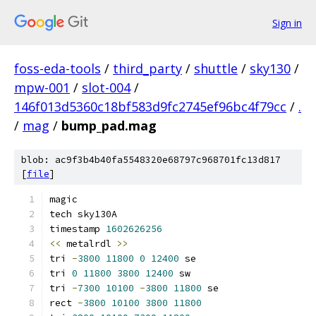
Sign in
foss-eda-tools
/
third_party
/
shuttle
/
sky130
/
mpw-001
/
slot-004
/
146f013d5360c18bf583d9fc2745ef96bc4f79cc
/
.
/
mag
/
bump_pad.mag
blob: ac9f3b4b40fa5548320e68797c968701fc13d817
[
file
]
magic
tech sky130A
timestamp 
1602626256
<<
 metalrdl 
>>
tri 
-
3800
11800
0
12400
 se
tri 
0
11800
3800
12400
 sw
tri 
-
7300
10100
-
3800
11800
 se
rect 
-
3800
10100
3800
11800