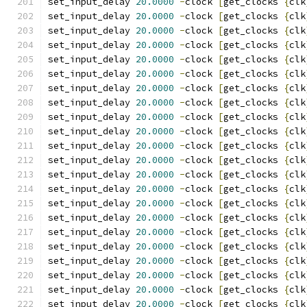
set_input_delay 
20.0000
-
clock 
[
get_clocks 
{
clk
set_input_delay 
20.0000
-
clock 
[
get_clocks 
{
clk
set_input_delay 
20.0000
-
clock 
[
get_clocks 
{
clk
set_input_delay 
20.0000
-
clock 
[
get_clocks 
{
clk
set_input_delay 
20.0000
-
clock 
[
get_clocks 
{
clk
set_input_delay 
20.0000
-
clock 
[
get_clocks 
{
clk
set_input_delay 
20.0000
-
clock 
[
get_clocks 
{
clk
set_input_delay 
20.0000
-
clock 
[
get_clocks 
{
clk
set_input_delay 
20.0000
-
clock 
[
get_clocks 
{
clk
set_input_delay 
20.0000
-
clock 
[
get_clocks 
{
clk
set_input_delay 
20.0000
-
clock 
[
get_clocks 
{
clk
set_input_delay 
20.0000
-
clock 
[
get_clocks 
{
clk
set_input_delay 
20.0000
-
clock 
[
get_clocks 
{
clk
set_input_delay 
20.0000
-
clock 
[
get_clocks 
{
clk
set_input_delay 
20.0000
-
clock 
[
get_clocks 
{
clk
set_input_delay 
20.0000
-
clock 
[
get_clocks 
{
clk
set_input_delay 
20.0000
-
clock 
[
get_clocks 
{
clk
set_input_delay 
20.0000
-
clock 
[
get_clocks 
{
clk
set_input_delay 
20.0000
-
clock 
[
get_clocks 
{
clk
set_input_delay 
20.0000
-
clock 
[
get_clocks 
{
clk
set_input_delay 
20.0000
-
clock 
[
get_clocks 
{
clk
set_input_delay 
20.0000
-
clock 
[
get_clocks 
{
clk