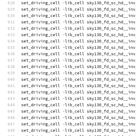
set_driving_cell 
-
lib_cell sky130_fd_sc_hd__inv
set_driving_cell 
-
lib_cell sky130_fd_sc_hd__inv
set_driving_cell 
-
lib_cell sky130_fd_sc_hd__inv
set_driving_cell 
-
lib_cell sky130_fd_sc_hd__inv
set_driving_cell 
-
lib_cell sky130_fd_sc_hd__inv
set_driving_cell 
-
lib_cell sky130_fd_sc_hd__inv
set_driving_cell 
-
lib_cell sky130_fd_sc_hd__inv
set_driving_cell 
-
lib_cell sky130_fd_sc_hd__inv
set_driving_cell 
-
lib_cell sky130_fd_sc_hd__inv
set_driving_cell 
-
lib_cell sky130_fd_sc_hd__inv
set_driving_cell 
-
lib_cell sky130_fd_sc_hd__inv
set_driving_cell 
-
lib_cell sky130_fd_sc_hd__inv
set_driving_cell 
-
lib_cell sky130_fd_sc_hd__inv
set_driving_cell 
-
lib_cell sky130_fd_sc_hd__inv
set_driving_cell 
-
lib_cell sky130_fd_sc_hd__inv
set_driving_cell 
-
lib_cell sky130_fd_sc_hd__inv
set_driving_cell 
-
lib_cell sky130_fd_sc_hd__inv
set_driving_cell 
-
lib_cell sky130_fd_sc_hd__inv
set_driving_cell 
-
lib_cell sky130_fd_sc_hd__inv
set_driving_cell 
-
lib_cell sky130_fd_sc_hd__inv
set_driving_cell 
-
lib_cell sky130_fd_sc_hd__inv