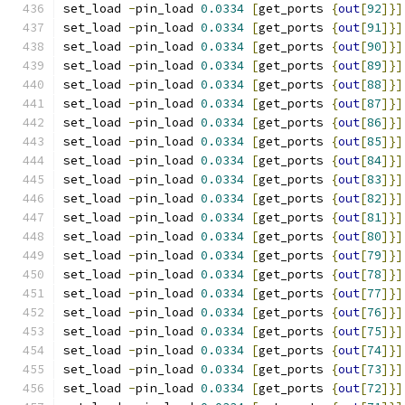
set_load 
-
pin_load 
0.0334
[
get_ports 
{
out
[
92
]}]
set_load 
-
pin_load 
0.0334
[
get_ports 
{
out
[
91
]}]
set_load 
-
pin_load 
0.0334
[
get_ports 
{
out
[
90
]}]
set_load 
-
pin_load 
0.0334
[
get_ports 
{
out
[
89
]}]
set_load 
-
pin_load 
0.0334
[
get_ports 
{
out
[
88
]}]
set_load 
-
pin_load 
0.0334
[
get_ports 
{
out
[
87
]}]
set_load 
-
pin_load 
0.0334
[
get_ports 
{
out
[
86
]}]
set_load 
-
pin_load 
0.0334
[
get_ports 
{
out
[
85
]}]
set_load 
-
pin_load 
0.0334
[
get_ports 
{
out
[
84
]}]
set_load 
-
pin_load 
0.0334
[
get_ports 
{
out
[
83
]}]
set_load 
-
pin_load 
0.0334
[
get_ports 
{
out
[
82
]}]
set_load 
-
pin_load 
0.0334
[
get_ports 
{
out
[
81
]}]
set_load 
-
pin_load 
0.0334
[
get_ports 
{
out
[
80
]}]
set_load 
-
pin_load 
0.0334
[
get_ports 
{
out
[
79
]}]
set_load 
-
pin_load 
0.0334
[
get_ports 
{
out
[
78
]}]
set_load 
-
pin_load 
0.0334
[
get_ports 
{
out
[
77
]}]
set_load 
-
pin_load 
0.0334
[
get_ports 
{
out
[
76
]}]
set_load 
-
pin_load 
0.0334
[
get_ports 
{
out
[
75
]}]
set_load 
-
pin_load 
0.0334
[
get_ports 
{
out
[
74
]}]
set_load 
-
pin_load 
0.0334
[
get_ports 
{
out
[
73
]}]
set_load 
-
pin_load 
0.0334
[
get_ports 
{
out
[
72
]}]