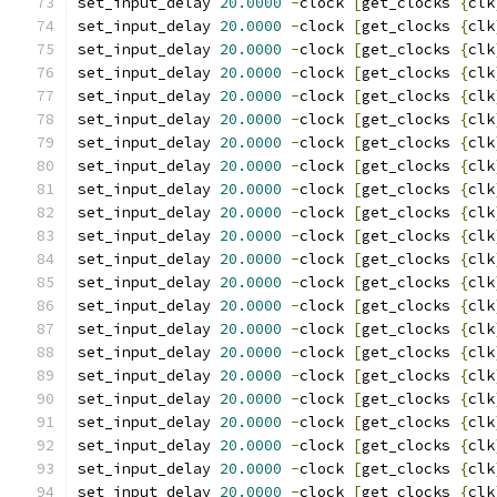
set_input_delay 
20.0000
-
clock 
[
get_clocks 
{
clk
set_input_delay 
20.0000
-
clock 
[
get_clocks 
{
clk
set_input_delay 
20.0000
-
clock 
[
get_clocks 
{
clk
set_input_delay 
20.0000
-
clock 
[
get_clocks 
{
clk
set_input_delay 
20.0000
-
clock 
[
get_clocks 
{
clk
set_input_delay 
20.0000
-
clock 
[
get_clocks 
{
clk
set_input_delay 
20.0000
-
clock 
[
get_clocks 
{
clk
set_input_delay 
20.0000
-
clock 
[
get_clocks 
{
clk
set_input_delay 
20.0000
-
clock 
[
get_clocks 
{
clk
set_input_delay 
20.0000
-
clock 
[
get_clocks 
{
clk
set_input_delay 
20.0000
-
clock 
[
get_clocks 
{
clk
set_input_delay 
20.0000
-
clock 
[
get_clocks 
{
clk
set_input_delay 
20.0000
-
clock 
[
get_clocks 
{
clk
set_input_delay 
20.0000
-
clock 
[
get_clocks 
{
clk
set_input_delay 
20.0000
-
clock 
[
get_clocks 
{
clk
set_input_delay 
20.0000
-
clock 
[
get_clocks 
{
clk
set_input_delay 
20.0000
-
clock 
[
get_clocks 
{
clk
set_input_delay 
20.0000
-
clock 
[
get_clocks 
{
clk
set_input_delay 
20.0000
-
clock 
[
get_clocks 
{
clk
set_input_delay 
20.0000
-
clock 
[
get_clocks 
{
clk
set_input_delay 
20.0000
-
clock 
[
get_clocks 
{
clk
set_input_delay 
20.0000
-
clock 
[
get_clocks 
{
clk