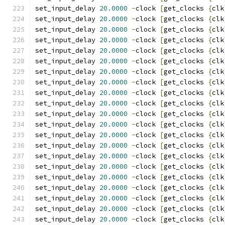
set_input_delay 
20.0000
-
clock 
[
get_clocks 
{
clk
set_input_delay 
20.0000
-
clock 
[
get_clocks 
{
clk
set_input_delay 
20.0000
-
clock 
[
get_clocks 
{
clk
set_input_delay 
20.0000
-
clock 
[
get_clocks 
{
clk
set_input_delay 
20.0000
-
clock 
[
get_clocks 
{
clk
set_input_delay 
20.0000
-
clock 
[
get_clocks 
{
clk
set_input_delay 
20.0000
-
clock 
[
get_clocks 
{
clk
set_input_delay 
20.0000
-
clock 
[
get_clocks 
{
clk
set_input_delay 
20.0000
-
clock 
[
get_clocks 
{
clk
set_input_delay 
20.0000
-
clock 
[
get_clocks 
{
clk
set_input_delay 
20.0000
-
clock 
[
get_clocks 
{
clk
set_input_delay 
20.0000
-
clock 
[
get_clocks 
{
clk
set_input_delay 
20.0000
-
clock 
[
get_clocks 
{
clk
set_input_delay 
20.0000
-
clock 
[
get_clocks 
{
clk
set_input_delay 
20.0000
-
clock 
[
get_clocks 
{
clk
set_input_delay 
20.0000
-
clock 
[
get_clocks 
{
clk
set_input_delay 
20.0000
-
clock 
[
get_clocks 
{
clk
set_input_delay 
20.0000
-
clock 
[
get_clocks 
{
clk
set_input_delay 
20.0000
-
clock 
[
get_clocks 
{
clk
set_input_delay 
20.0000
-
clock 
[
get_clocks 
{
clk
set_input_delay 
20.0000
-
clock 
[
get_clocks 
{
clk