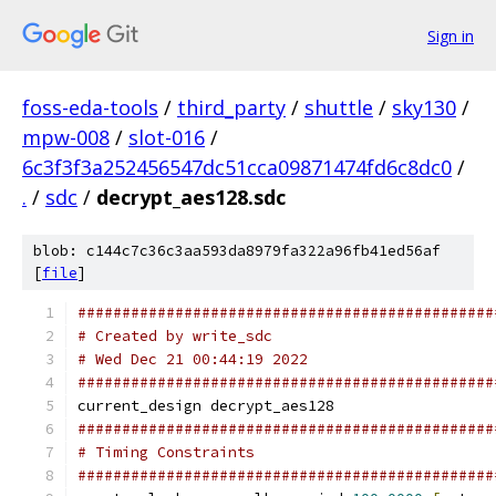
Sign in
foss-eda-tools
/
third_party
/
shuttle
/
sky130
/
mpw-008
/
slot-016
/
6c3f3f3a252456547dc51cca09871474fd6c8dc0
/
.
/
sdc
/
decrypt_aes128.sdc
blob: c144c7c36c3aa593da8979fa322a96fb41ed56af
[
file
]
###############################################
# Created by write_sdc
# Wed Dec 21 00:44:19 2022
###############################################
current_design decrypt_aes128
###############################################
# Timing Constraints
###############################################