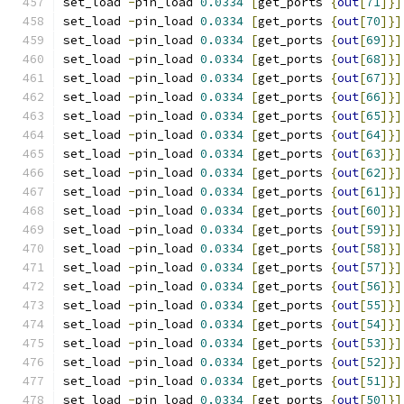
set_load 
-
pin_load 
0.0334
[
get_ports 
{
out
[
71
]}]
set_load 
-
pin_load 
0.0334
[
get_ports 
{
out
[
70
]}]
set_load 
-
pin_load 
0.0334
[
get_ports 
{
out
[
69
]}]
set_load 
-
pin_load 
0.0334
[
get_ports 
{
out
[
68
]}]
set_load 
-
pin_load 
0.0334
[
get_ports 
{
out
[
67
]}]
set_load 
-
pin_load 
0.0334
[
get_ports 
{
out
[
66
]}]
set_load 
-
pin_load 
0.0334
[
get_ports 
{
out
[
65
]}]
set_load 
-
pin_load 
0.0334
[
get_ports 
{
out
[
64
]}]
set_load 
-
pin_load 
0.0334
[
get_ports 
{
out
[
63
]}]
set_load 
-
pin_load 
0.0334
[
get_ports 
{
out
[
62
]}]
set_load 
-
pin_load 
0.0334
[
get_ports 
{
out
[
61
]}]
set_load 
-
pin_load 
0.0334
[
get_ports 
{
out
[
60
]}]
set_load 
-
pin_load 
0.0334
[
get_ports 
{
out
[
59
]}]
set_load 
-
pin_load 
0.0334
[
get_ports 
{
out
[
58
]}]
set_load 
-
pin_load 
0.0334
[
get_ports 
{
out
[
57
]}]
set_load 
-
pin_load 
0.0334
[
get_ports 
{
out
[
56
]}]
set_load 
-
pin_load 
0.0334
[
get_ports 
{
out
[
55
]}]
set_load 
-
pin_load 
0.0334
[
get_ports 
{
out
[
54
]}]
set_load 
-
pin_load 
0.0334
[
get_ports 
{
out
[
53
]}]
set_load 
-
pin_load 
0.0334
[
get_ports 
{
out
[
52
]}]
set_load 
-
pin_load 
0.0334
[
get_ports 
{
out
[
51
]}]
set_load 
-
pin_load 
0.0334
[
get_ports 
{
out
[
50
]}]