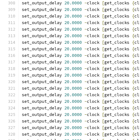
set_output_delay 
20.0000
-
clock 
[
get_clocks 
{
cl
set_output_delay 
20.0000
-
clock 
[
get_clocks 
{
cl
set_output_delay 
20.0000
-
clock 
[
get_clocks 
{
cl
set_output_delay 
20.0000
-
clock 
[
get_clocks 
{
cl
set_output_delay 
20.0000
-
clock 
[
get_clocks 
{
cl
set_output_delay 
20.0000
-
clock 
[
get_clocks 
{
cl
set_output_delay 
20.0000
-
clock 
[
get_clocks 
{
cl
set_output_delay 
20.0000
-
clock 
[
get_clocks 
{
cl
set_output_delay 
20.0000
-
clock 
[
get_clocks 
{
cl
set_output_delay 
20.0000
-
clock 
[
get_clocks 
{
cl
set_output_delay 
20.0000
-
clock 
[
get_clocks 
{
cl
set_output_delay 
20.0000
-
clock 
[
get_clocks 
{
cl
set_output_delay 
20.0000
-
clock 
[
get_clocks 
{
cl
set_output_delay 
20.0000
-
clock 
[
get_clocks 
{
cl
set_output_delay 
20.0000
-
clock 
[
get_clocks 
{
cl
set_output_delay 
20.0000
-
clock 
[
get_clocks 
{
cl
set_output_delay 
20.0000
-
clock 
[
get_clocks 
{
cl
set_output_delay 
20.0000
-
clock 
[
get_clocks 
{
cl
set_output_delay 
20.0000
-
clock 
[
get_clocks 
{
cl
set_output_delay 
20.0000
-
clock 
[
get_clocks 
{
cl
set_output_delay 
20.0000
-
clock 
[
get_clocks 
{
cl