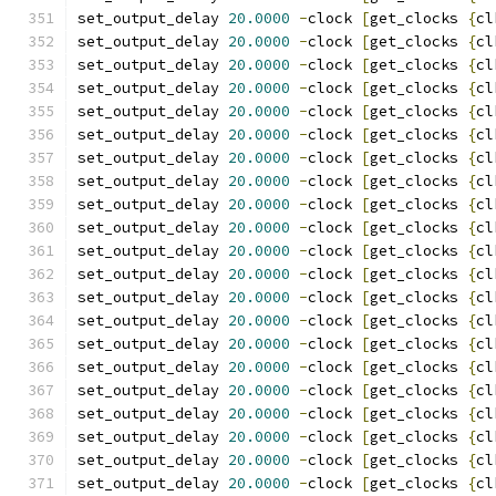
set_output_delay 
20.0000
-
clock 
[
get_clocks 
{
cl
set_output_delay 
20.0000
-
clock 
[
get_clocks 
{
cl
set_output_delay 
20.0000
-
clock 
[
get_clocks 
{
cl
set_output_delay 
20.0000
-
clock 
[
get_clocks 
{
cl
set_output_delay 
20.0000
-
clock 
[
get_clocks 
{
cl
set_output_delay 
20.0000
-
clock 
[
get_clocks 
{
cl
set_output_delay 
20.0000
-
clock 
[
get_clocks 
{
cl
set_output_delay 
20.0000
-
clock 
[
get_clocks 
{
cl
set_output_delay 
20.0000
-
clock 
[
get_clocks 
{
cl
set_output_delay 
20.0000
-
clock 
[
get_clocks 
{
cl
set_output_delay 
20.0000
-
clock 
[
get_clocks 
{
cl
set_output_delay 
20.0000
-
clock 
[
get_clocks 
{
cl
set_output_delay 
20.0000
-
clock 
[
get_clocks 
{
cl
set_output_delay 
20.0000
-
clock 
[
get_clocks 
{
cl
set_output_delay 
20.0000
-
clock 
[
get_clocks 
{
cl
set_output_delay 
20.0000
-
clock 
[
get_clocks 
{
cl
set_output_delay 
20.0000
-
clock 
[
get_clocks 
{
cl
set_output_delay 
20.0000
-
clock 
[
get_clocks 
{
cl
set_output_delay 
20.0000
-
clock 
[
get_clocks 
{
cl
set_output_delay 
20.0000
-
clock 
[
get_clocks 
{
cl
set_output_delay 
20.0000
-
clock 
[
get_clocks 
{
cl