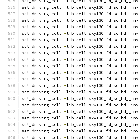
set_driving_cell 
-
lib_cell sky130_fd_sc_hd__inv
set_driving_cell 
-
lib_cell sky130_fd_sc_hd__inv
set_driving_cell 
-
lib_cell sky130_fd_sc_hd__inv
set_driving_cell 
-
lib_cell sky130_fd_sc_hd__inv
set_driving_cell 
-
lib_cell sky130_fd_sc_hd__inv
set_driving_cell 
-
lib_cell sky130_fd_sc_hd__inv
set_driving_cell 
-
lib_cell sky130_fd_sc_hd__inv
set_driving_cell 
-
lib_cell sky130_fd_sc_hd__inv
set_driving_cell 
-
lib_cell sky130_fd_sc_hd__inv
set_driving_cell 
-
lib_cell sky130_fd_sc_hd__inv
set_driving_cell 
-
lib_cell sky130_fd_sc_hd__inv
set_driving_cell 
-
lib_cell sky130_fd_sc_hd__inv
set_driving_cell 
-
lib_cell sky130_fd_sc_hd__inv
set_driving_cell 
-
lib_cell sky130_fd_sc_hd__inv
set_driving_cell 
-
lib_cell sky130_fd_sc_hd__inv
set_driving_cell 
-
lib_cell sky130_fd_sc_hd__inv
set_driving_cell 
-
lib_cell sky130_fd_sc_hd__inv
set_driving_cell 
-
lib_cell sky130_fd_sc_hd__inv
set_driving_cell 
-
lib_cell sky130_fd_sc_hd__inv
set_driving_cell 
-
lib_cell sky130_fd_sc_hd__inv
set_driving_cell 
-
lib_cell sky130_fd_sc_hd__inv
set_driving_cell 
-
lib_cell sky130_fd_sc_hd__inv