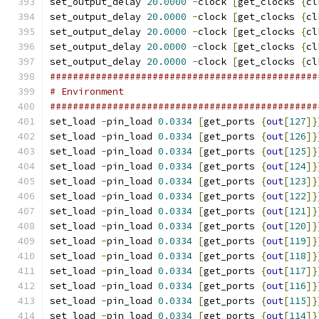
set_output_delay 
20.0000
-
clock 
[
get_clocks 
{
cl
set_output_delay 
20.0000
-
clock 
[
get_clocks 
{
cl
set_output_delay 
20.0000
-
clock 
[
get_clocks 
{
cl
set_output_delay 
20.0000
-
clock 
[
get_clocks 
{
cl
set_output_delay 
20.0000
-
clock 
[
get_clocks 
{
cl
###############################################
# Environment
###############################################
set_load 
-
pin_load 
0.0334
[
get_ports 
{
out
[
127
]}
set_load 
-
pin_load 
0.0334
[
get_ports 
{
out
[
126
]}
set_load 
-
pin_load 
0.0334
[
get_ports 
{
out
[
125
]}
set_load 
-
pin_load 
0.0334
[
get_ports 
{
out
[
124
]}
set_load 
-
pin_load 
0.0334
[
get_ports 
{
out
[
123
]}
set_load 
-
pin_load 
0.0334
[
get_ports 
{
out
[
122
]}
set_load 
-
pin_load 
0.0334
[
get_ports 
{
out
[
121
]}
set_load 
-
pin_load 
0.0334
[
get_ports 
{
out
[
120
]}
set_load 
-
pin_load 
0.0334
[
get_ports 
{
out
[
119
]}
set_load 
-
pin_load 
0.0334
[
get_ports 
{
out
[
118
]}
set_load 
-
pin_load 
0.0334
[
get_ports 
{
out
[
117
]}
set_load 
-
pin_load 
0.0334
[
get_ports 
{
out
[
116
]}
set_load 
-
pin_load 
0.0334
[
get_ports 
{
out
[
115
]}
set_load 
-
pin_load 
0.0334
[
get_ports 
{
out
[
114
]}