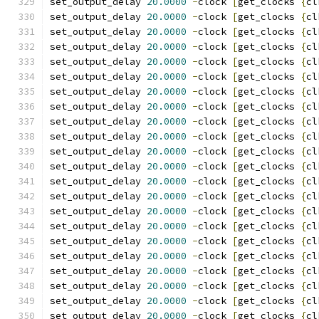
set_output_delay 
20.0000
-
clock 
[
get_clocks 
{
cl
set_output_delay 
20.0000
-
clock 
[
get_clocks 
{
cl
set_output_delay 
20.0000
-
clock 
[
get_clocks 
{
cl
set_output_delay 
20.0000
-
clock 
[
get_clocks 
{
cl
set_output_delay 
20.0000
-
clock 
[
get_clocks 
{
cl
set_output_delay 
20.0000
-
clock 
[
get_clocks 
{
cl
set_output_delay 
20.0000
-
clock 
[
get_clocks 
{
cl
set_output_delay 
20.0000
-
clock 
[
get_clocks 
{
cl
set_output_delay 
20.0000
-
clock 
[
get_clocks 
{
cl
set_output_delay 
20.0000
-
clock 
[
get_clocks 
{
cl
set_output_delay 
20.0000
-
clock 
[
get_clocks 
{
cl
set_output_delay 
20.0000
-
clock 
[
get_clocks 
{
cl
set_output_delay 
20.0000
-
clock 
[
get_clocks 
{
cl
set_output_delay 
20.0000
-
clock 
[
get_clocks 
{
cl
set_output_delay 
20.0000
-
clock 
[
get_clocks 
{
cl
set_output_delay 
20.0000
-
clock 
[
get_clocks 
{
cl
set_output_delay 
20.0000
-
clock 
[
get_clocks 
{
cl
set_output_delay 
20.0000
-
clock 
[
get_clocks 
{
cl
set_output_delay 
20.0000
-
clock 
[
get_clocks 
{
cl
set_output_delay 
20.0000
-
clock 
[
get_clocks 
{
cl
set_output_delay 
20.0000
-
clock 
[
get_clocks 
{
cl
set_output_delay 
20.0000
-
clock 
[
get_clocks 
{
cl