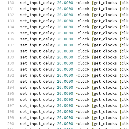
set_input_delay 
20.0000
-
clock 
[
get_clocks 
{
clk
set_input_delay 
20.0000
-
clock 
[
get_clocks 
{
clk
set_input_delay 
20.0000
-
clock 
[
get_clocks 
{
clk
set_input_delay 
20.0000
-
clock 
[
get_clocks 
{
clk
set_input_delay 
20.0000
-
clock 
[
get_clocks 
{
clk
set_input_delay 
20.0000
-
clock 
[
get_clocks 
{
clk
set_input_delay 
20.0000
-
clock 
[
get_clocks 
{
clk
set_input_delay 
20.0000
-
clock 
[
get_clocks 
{
clk
set_input_delay 
20.0000
-
clock 
[
get_clocks 
{
clk
set_input_delay 
20.0000
-
clock 
[
get_clocks 
{
clk
set_input_delay 
20.0000
-
clock 
[
get_clocks 
{
clk
set_input_delay 
20.0000
-
clock 
[
get_clocks 
{
clk
set_input_delay 
20.0000
-
clock 
[
get_clocks 
{
clk
set_input_delay 
20.0000
-
clock 
[
get_clocks 
{
clk
set_input_delay 
20.0000
-
clock 
[
get_clocks 
{
clk
set_input_delay 
20.0000
-
clock 
[
get_clocks 
{
clk
set_input_delay 
20.0000
-
clock 
[
get_clocks 
{
clk
set_input_delay 
20.0000
-
clock 
[
get_clocks 
{
clk
set_input_delay 
20.0000
-
clock 
[
get_clocks 
{
clk
set_input_delay 
20.0000
-
clock 
[
get_clocks 
{
clk
set_input_delay 
20.0000
-
clock 
[
get_clocks 
{
clk