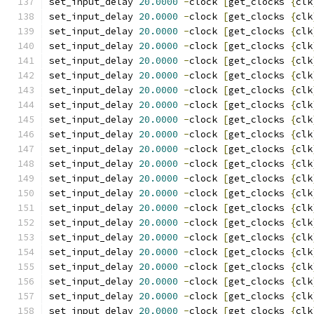
set_input_delay 
20.0000
-
clock 
[
get_clocks 
{
clk
set_input_delay 
20.0000
-
clock 
[
get_clocks 
{
clk
set_input_delay 
20.0000
-
clock 
[
get_clocks 
{
clk
set_input_delay 
20.0000
-
clock 
[
get_clocks 
{
clk
set_input_delay 
20.0000
-
clock 
[
get_clocks 
{
clk
set_input_delay 
20.0000
-
clock 
[
get_clocks 
{
clk
set_input_delay 
20.0000
-
clock 
[
get_clocks 
{
clk
set_input_delay 
20.0000
-
clock 
[
get_clocks 
{
clk
set_input_delay 
20.0000
-
clock 
[
get_clocks 
{
clk
set_input_delay 
20.0000
-
clock 
[
get_clocks 
{
clk
set_input_delay 
20.0000
-
clock 
[
get_clocks 
{
clk
set_input_delay 
20.0000
-
clock 
[
get_clocks 
{
clk
set_input_delay 
20.0000
-
clock 
[
get_clocks 
{
clk
set_input_delay 
20.0000
-
clock 
[
get_clocks 
{
clk
set_input_delay 
20.0000
-
clock 
[
get_clocks 
{
clk
set_input_delay 
20.0000
-
clock 
[
get_clocks 
{
clk
set_input_delay 
20.0000
-
clock 
[
get_clocks 
{
clk
set_input_delay 
20.0000
-
clock 
[
get_clocks 
{
clk
set_input_delay 
20.0000
-
clock 
[
get_clocks 
{
clk
set_input_delay 
20.0000
-
clock 
[
get_clocks 
{
clk
set_input_delay 
20.0000
-
clock 
[
get_clocks 
{
clk
set_input_delay 
20.0000
-
clock 
[
get_clocks 
{
clk