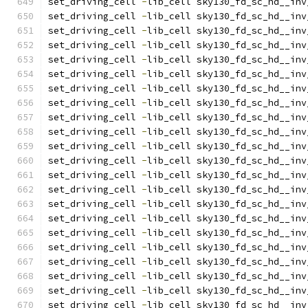
set_driving_cell 
-
lib_cell sky130_fd_sc_hd__inv
set_driving_cell 
-
lib_cell sky130_fd_sc_hd__inv
set_driving_cell 
-
lib_cell sky130_fd_sc_hd__inv
set_driving_cell 
-
lib_cell sky130_fd_sc_hd__inv
set_driving_cell 
-
lib_cell sky130_fd_sc_hd__inv
set_driving_cell 
-
lib_cell sky130_fd_sc_hd__inv
set_driving_cell 
-
lib_cell sky130_fd_sc_hd__inv
set_driving_cell 
-
lib_cell sky130_fd_sc_hd__inv
set_driving_cell 
-
lib_cell sky130_fd_sc_hd__inv
set_driving_cell 
-
lib_cell sky130_fd_sc_hd__inv
set_driving_cell 
-
lib_cell sky130_fd_sc_hd__inv
set_driving_cell 
-
lib_cell sky130_fd_sc_hd__inv
set_driving_cell 
-
lib_cell sky130_fd_sc_hd__inv
set_driving_cell 
-
lib_cell sky130_fd_sc_hd__inv
set_driving_cell 
-
lib_cell sky130_fd_sc_hd__inv
set_driving_cell 
-
lib_cell sky130_fd_sc_hd__inv
set_driving_cell 
-
lib_cell sky130_fd_sc_hd__inv
set_driving_cell 
-
lib_cell sky130_fd_sc_hd__inv
set_driving_cell 
-
lib_cell sky130_fd_sc_hd__inv
set_driving_cell 
-
lib_cell sky130_fd_sc_hd__inv
set_driving_cell 
-
lib_cell sky130_fd_sc_hd__inv
set_driving_cell 
-
lib_cell sky130_fd_sc_hd__inv