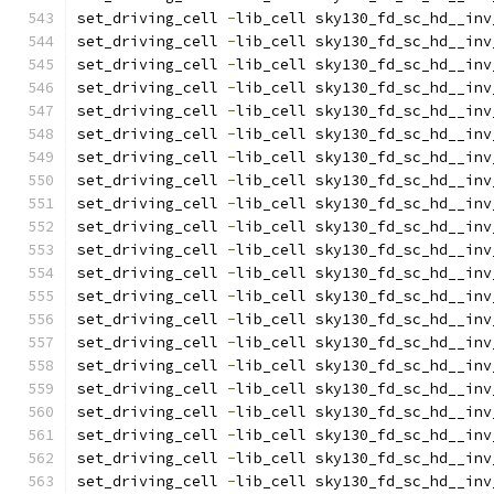
set_driving_cell 
-
lib_cell sky130_fd_sc_hd__inv
set_driving_cell 
-
lib_cell sky130_fd_sc_hd__inv
set_driving_cell 
-
lib_cell sky130_fd_sc_hd__inv
set_driving_cell 
-
lib_cell sky130_fd_sc_hd__inv
set_driving_cell 
-
lib_cell sky130_fd_sc_hd__inv
set_driving_cell 
-
lib_cell sky130_fd_sc_hd__inv
set_driving_cell 
-
lib_cell sky130_fd_sc_hd__inv
set_driving_cell 
-
lib_cell sky130_fd_sc_hd__inv
set_driving_cell 
-
lib_cell sky130_fd_sc_hd__inv
set_driving_cell 
-
lib_cell sky130_fd_sc_hd__inv
set_driving_cell 
-
lib_cell sky130_fd_sc_hd__inv
set_driving_cell 
-
lib_cell sky130_fd_sc_hd__inv
set_driving_cell 
-
lib_cell sky130_fd_sc_hd__inv
set_driving_cell 
-
lib_cell sky130_fd_sc_hd__inv
set_driving_cell 
-
lib_cell sky130_fd_sc_hd__inv
set_driving_cell 
-
lib_cell sky130_fd_sc_hd__inv
set_driving_cell 
-
lib_cell sky130_fd_sc_hd__inv
set_driving_cell 
-
lib_cell sky130_fd_sc_hd__inv
set_driving_cell 
-
lib_cell sky130_fd_sc_hd__inv
set_driving_cell 
-
lib_cell sky130_fd_sc_hd__inv
set_driving_cell 
-
lib_cell sky130_fd_sc_hd__inv