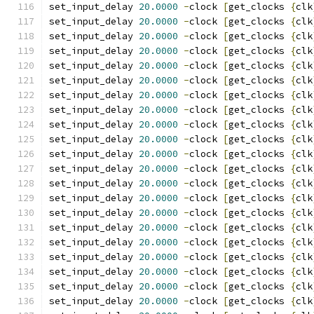
set_input_delay 
20.0000
-
clock 
[
get_clocks 
{
clk
set_input_delay 
20.0000
-
clock 
[
get_clocks 
{
clk
set_input_delay 
20.0000
-
clock 
[
get_clocks 
{
clk
set_input_delay 
20.0000
-
clock 
[
get_clocks 
{
clk
set_input_delay 
20.0000
-
clock 
[
get_clocks 
{
clk
set_input_delay 
20.0000
-
clock 
[
get_clocks 
{
clk
set_input_delay 
20.0000
-
clock 
[
get_clocks 
{
clk
set_input_delay 
20.0000
-
clock 
[
get_clocks 
{
clk
set_input_delay 
20.0000
-
clock 
[
get_clocks 
{
clk
set_input_delay 
20.0000
-
clock 
[
get_clocks 
{
clk
set_input_delay 
20.0000
-
clock 
[
get_clocks 
{
clk
set_input_delay 
20.0000
-
clock 
[
get_clocks 
{
clk
set_input_delay 
20.0000
-
clock 
[
get_clocks 
{
clk
set_input_delay 
20.0000
-
clock 
[
get_clocks 
{
clk
set_input_delay 
20.0000
-
clock 
[
get_clocks 
{
clk
set_input_delay 
20.0000
-
clock 
[
get_clocks 
{
clk
set_input_delay 
20.0000
-
clock 
[
get_clocks 
{
clk
set_input_delay 
20.0000
-
clock 
[
get_clocks 
{
clk
set_input_delay 
20.0000
-
clock 
[
get_clocks 
{
clk
set_input_delay 
20.0000
-
clock 
[
get_clocks 
{
clk
set_input_delay 
20.0000
-
clock 
[
get_clocks 
{
clk