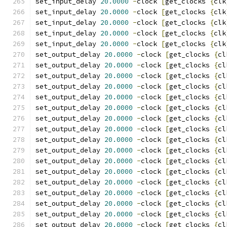
set_input_delay 
20.0000
-
clock 
[
get_clocks 
{
clk
set_input_delay 
20.0000
-
clock 
[
get_clocks 
{
clk
set_input_delay 
20.0000
-
clock 
[
get_clocks 
{
clk
set_input_delay 
20.0000
-
clock 
[
get_clocks 
{
clk
set_input_delay 
20.0000
-
clock 
[
get_clocks 
{
clk
set_output_delay 
20.0000
-
clock 
[
get_clocks 
{
cl
set_output_delay 
20.0000
-
clock 
[
get_clocks 
{
cl
set_output_delay 
20.0000
-
clock 
[
get_clocks 
{
cl
set_output_delay 
20.0000
-
clock 
[
get_clocks 
{
cl
set_output_delay 
20.0000
-
clock 
[
get_clocks 
{
cl
set_output_delay 
20.0000
-
clock 
[
get_clocks 
{
cl
set_output_delay 
20.0000
-
clock 
[
get_clocks 
{
cl
set_output_delay 
20.0000
-
clock 
[
get_clocks 
{
cl
set_output_delay 
20.0000
-
clock 
[
get_clocks 
{
cl
set_output_delay 
20.0000
-
clock 
[
get_clocks 
{
cl
set_output_delay 
20.0000
-
clock 
[
get_clocks 
{
cl
set_output_delay 
20.0000
-
clock 
[
get_clocks 
{
cl
set_output_delay 
20.0000
-
clock 
[
get_clocks 
{
cl
set_output_delay 
20.0000
-
clock 
[
get_clocks 
{
cl
set_output_delay 
20.0000
-
clock 
[
get_clocks 
{
cl
set_output_delay 
20.0000
-
clock 
[
get_clocks 
{
cl
set_output_delay 
20.0000
-
clock 
[
get_clocks 
{
cl