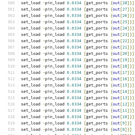
set_load 
-
pin_load 
0.0334
[
get_ports 
{
out
[
28
]}]
set_load 
-
pin_load 
0.0334
[
get_ports 
{
out
[
27
]}]
set_load 
-
pin_load 
0.0334
[
get_ports 
{
out
[
26
]}]
set_load 
-
pin_load 
0.0334
[
get_ports 
{
out
[
25
]}]
set_load 
-
pin_load 
0.0334
[
get_ports 
{
out
[
24
]}]
set_load 
-
pin_load 
0.0334
[
get_ports 
{
out
[
23
]}]
set_load 
-
pin_load 
0.0334
[
get_ports 
{
out
[
22
]}]
set_load 
-
pin_load 
0.0334
[
get_ports 
{
out
[
21
]}]
set_load 
-
pin_load 
0.0334
[
get_ports 
{
out
[
20
]}]
set_load 
-
pin_load 
0.0334
[
get_ports 
{
out
[
19
]}]
set_load 
-
pin_load 
0.0334
[
get_ports 
{
out
[
18
]}]
set_load 
-
pin_load 
0.0334
[
get_ports 
{
out
[
17
]}]
set_load 
-
pin_load 
0.0334
[
get_ports 
{
out
[
16
]}]
set_load 
-
pin_load 
0.0334
[
get_ports 
{
out
[
15
]}]
set_load 
-
pin_load 
0.0334
[
get_ports 
{
out
[
14
]}]
set_load 
-
pin_load 
0.0334
[
get_ports 
{
out
[
13
]}]
set_load 
-
pin_load 
0.0334
[
get_ports 
{
out
[
12
]}]
set_load 
-
pin_load 
0.0334
[
get_ports 
{
out
[
11
]}]
set_load 
-
pin_load 
0.0334
[
get_ports 
{
out
[
10
]}]
set_load 
-
pin_load 
0.0334
[
get_ports 
{
out
[
9
]}]
set_load 
-
pin_load 
0.0334
[
get_ports 
{
out
[
8
]}]