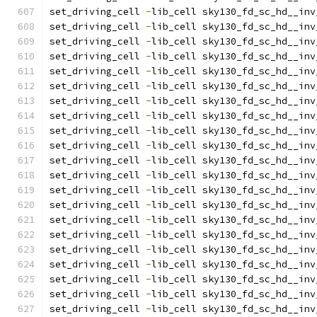
set_driving_cell 
-
lib_cell sky130_fd_sc_hd__inv
set_driving_cell 
-
lib_cell sky130_fd_sc_hd__inv
set_driving_cell 
-
lib_cell sky130_fd_sc_hd__inv
set_driving_cell 
-
lib_cell sky130_fd_sc_hd__inv
set_driving_cell 
-
lib_cell sky130_fd_sc_hd__inv
set_driving_cell 
-
lib_cell sky130_fd_sc_hd__inv
set_driving_cell 
-
lib_cell sky130_fd_sc_hd__inv
set_driving_cell 
-
lib_cell sky130_fd_sc_hd__inv
set_driving_cell 
-
lib_cell sky130_fd_sc_hd__inv
set_driving_cell 
-
lib_cell sky130_fd_sc_hd__inv
set_driving_cell 
-
lib_cell sky130_fd_sc_hd__inv
set_driving_cell 
-
lib_cell sky130_fd_sc_hd__inv
set_driving_cell 
-
lib_cell sky130_fd_sc_hd__inv
set_driving_cell 
-
lib_cell sky130_fd_sc_hd__inv
set_driving_cell 
-
lib_cell sky130_fd_sc_hd__inv
set_driving_cell 
-
lib_cell sky130_fd_sc_hd__inv
set_driving_cell 
-
lib_cell sky130_fd_sc_hd__inv
set_driving_cell 
-
lib_cell sky130_fd_sc_hd__inv
set_driving_cell 
-
lib_cell sky130_fd_sc_hd__inv
set_driving_cell 
-
lib_cell sky130_fd_sc_hd__inv
set_driving_cell 
-
lib_cell sky130_fd_sc_hd__inv