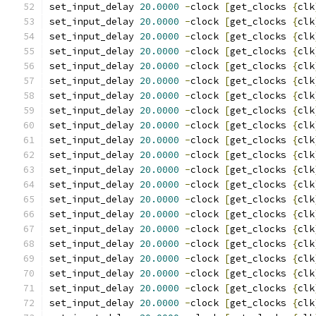
set_input_delay 
20.0000
-
clock 
[
get_clocks 
{
clk
set_input_delay 
20.0000
-
clock 
[
get_clocks 
{
clk
set_input_delay 
20.0000
-
clock 
[
get_clocks 
{
clk
set_input_delay 
20.0000
-
clock 
[
get_clocks 
{
clk
set_input_delay 
20.0000
-
clock 
[
get_clocks 
{
clk
set_input_delay 
20.0000
-
clock 
[
get_clocks 
{
clk
set_input_delay 
20.0000
-
clock 
[
get_clocks 
{
clk
set_input_delay 
20.0000
-
clock 
[
get_clocks 
{
clk
set_input_delay 
20.0000
-
clock 
[
get_clocks 
{
clk
set_input_delay 
20.0000
-
clock 
[
get_clocks 
{
clk
set_input_delay 
20.0000
-
clock 
[
get_clocks 
{
clk
set_input_delay 
20.0000
-
clock 
[
get_clocks 
{
clk
set_input_delay 
20.0000
-
clock 
[
get_clocks 
{
clk
set_input_delay 
20.0000
-
clock 
[
get_clocks 
{
clk
set_input_delay 
20.0000
-
clock 
[
get_clocks 
{
clk
set_input_delay 
20.0000
-
clock 
[
get_clocks 
{
clk
set_input_delay 
20.0000
-
clock 
[
get_clocks 
{
clk
set_input_delay 
20.0000
-
clock 
[
get_clocks 
{
clk
set_input_delay 
20.0000
-
clock 
[
get_clocks 
{
clk
set_input_delay 
20.0000
-
clock 
[
get_clocks 
{
clk
set_input_delay 
20.0000
-
clock 
[
get_clocks 
{
clk