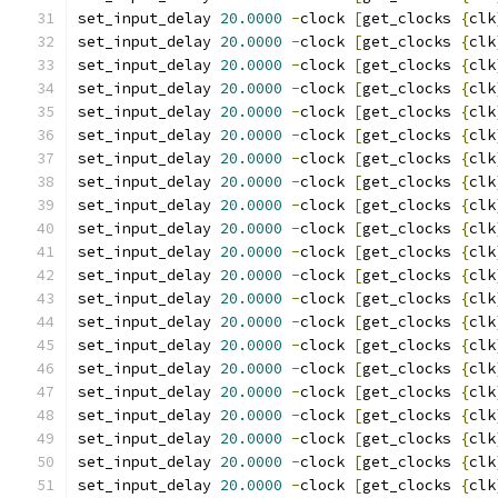
set_input_delay 
20.0000
-
clock 
[
get_clocks 
{
clk
set_input_delay 
20.0000
-
clock 
[
get_clocks 
{
clk
set_input_delay 
20.0000
-
clock 
[
get_clocks 
{
clk
set_input_delay 
20.0000
-
clock 
[
get_clocks 
{
clk
set_input_delay 
20.0000
-
clock 
[
get_clocks 
{
clk
set_input_delay 
20.0000
-
clock 
[
get_clocks 
{
clk
set_input_delay 
20.0000
-
clock 
[
get_clocks 
{
clk
set_input_delay 
20.0000
-
clock 
[
get_clocks 
{
clk
set_input_delay 
20.0000
-
clock 
[
get_clocks 
{
clk
set_input_delay 
20.0000
-
clock 
[
get_clocks 
{
clk
set_input_delay 
20.0000
-
clock 
[
get_clocks 
{
clk
set_input_delay 
20.0000
-
clock 
[
get_clocks 
{
clk
set_input_delay 
20.0000
-
clock 
[
get_clocks 
{
clk
set_input_delay 
20.0000
-
clock 
[
get_clocks 
{
clk
set_input_delay 
20.0000
-
clock 
[
get_clocks 
{
clk
set_input_delay 
20.0000
-
clock 
[
get_clocks 
{
clk
set_input_delay 
20.0000
-
clock 
[
get_clocks 
{
clk
set_input_delay 
20.0000
-
clock 
[
get_clocks 
{
clk
set_input_delay 
20.0000
-
clock 
[
get_clocks 
{
clk
set_input_delay 
20.0000
-
clock 
[
get_clocks 
{
clk
set_input_delay 
20.0000
-
clock 
[
get_clocks 
{
clk