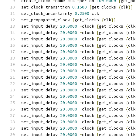
create_clock 
-
name clk 
-
period 
100.0000
[
get_po
set_clock_transition 
0.1500
[
get_clocks 
{
clk
}]
set_clock_uncertainty 
0.2500
 clk
set_propagated_clock 
[
get_clocks 
{
clk
}]
set_input_delay 
20.0000
-
clock 
[
get_clocks 
{
clk
set_input_delay 
20.0000
-
clock 
[
get_clocks 
{
clk
set_input_delay 
20.0000
-
clock 
[
get_clocks 
{
clk
set_input_delay 
20.0000
-
clock 
[
get_clocks 
{
clk
set_input_delay 
20.0000
-
clock 
[
get_clocks 
{
clk
set_input_delay 
20.0000
-
clock 
[
get_clocks 
{
clk
set_input_delay 
20.0000
-
clock 
[
get_clocks 
{
clk
set_input_delay 
20.0000
-
clock 
[
get_clocks 
{
clk
set_input_delay 
20.0000
-
clock 
[
get_clocks 
{
clk
set_input_delay 
20.0000
-
clock 
[
get_clocks 
{
clk
set_input_delay 
20.0000
-
clock 
[
get_clocks 
{
clk
set_input_delay 
20.0000
-
clock 
[
get_clocks 
{
clk
set_input_delay 
20.0000
-
clock 
[
get_clocks 
{
clk
set_input_delay 
20.0000
-
clock 
[
get_clocks 
{
clk
set_input_delay 
20.0000
-
clock 
[
get_clocks 
{
clk
set_input_delay 
20.0000
-
clock 
[
get_clocks 
{
clk
set_input_delay 
20.0000
-
clock 
[
get_clocks 
{
clk
set_input_delay 
20.0000
-
clock 
[
get_clocks 
{
clk