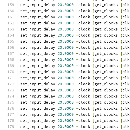
set_input_delay 
20.0000
-
clock 
[
get_clocks 
{
clk
set_input_delay 
20.0000
-
clock 
[
get_clocks 
{
clk
set_input_delay 
20.0000
-
clock 
[
get_clocks 
{
clk
set_input_delay 
20.0000
-
clock 
[
get_clocks 
{
clk
set_input_delay 
20.0000
-
clock 
[
get_clocks 
{
clk
set_input_delay 
20.0000
-
clock 
[
get_clocks 
{
clk
set_input_delay 
20.0000
-
clock 
[
get_clocks 
{
clk
set_input_delay 
20.0000
-
clock 
[
get_clocks 
{
clk
set_input_delay 
20.0000
-
clock 
[
get_clocks 
{
clk
set_input_delay 
20.0000
-
clock 
[
get_clocks 
{
clk
set_input_delay 
20.0000
-
clock 
[
get_clocks 
{
clk
set_input_delay 
20.0000
-
clock 
[
get_clocks 
{
clk
set_input_delay 
20.0000
-
clock 
[
get_clocks 
{
clk
set_input_delay 
20.0000
-
clock 
[
get_clocks 
{
clk
set_input_delay 
20.0000
-
clock 
[
get_clocks 
{
clk
set_input_delay 
20.0000
-
clock 
[
get_clocks 
{
clk
set_input_delay 
20.0000
-
clock 
[
get_clocks 
{
clk
set_input_delay 
20.0000
-
clock 
[
get_clocks 
{
clk
set_input_delay 
20.0000
-
clock 
[
get_clocks 
{
clk
set_input_delay 
20.0000
-
clock 
[
get_clocks 
{
clk
set_input_delay 
20.0000
-
clock 
[
get_clocks 
{
clk