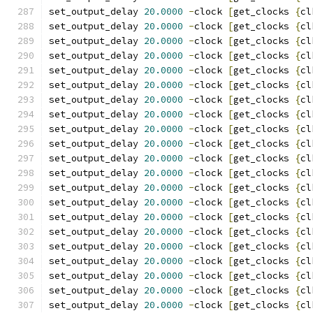
set_output_delay 
20.0000
-
clock 
[
get_clocks 
{
cl
set_output_delay 
20.0000
-
clock 
[
get_clocks 
{
cl
set_output_delay 
20.0000
-
clock 
[
get_clocks 
{
cl
set_output_delay 
20.0000
-
clock 
[
get_clocks 
{
cl
set_output_delay 
20.0000
-
clock 
[
get_clocks 
{
cl
set_output_delay 
20.0000
-
clock 
[
get_clocks 
{
cl
set_output_delay 
20.0000
-
clock 
[
get_clocks 
{
cl
set_output_delay 
20.0000
-
clock 
[
get_clocks 
{
cl
set_output_delay 
20.0000
-
clock 
[
get_clocks 
{
cl
set_output_delay 
20.0000
-
clock 
[
get_clocks 
{
cl
set_output_delay 
20.0000
-
clock 
[
get_clocks 
{
cl
set_output_delay 
20.0000
-
clock 
[
get_clocks 
{
cl
set_output_delay 
20.0000
-
clock 
[
get_clocks 
{
cl
set_output_delay 
20.0000
-
clock 
[
get_clocks 
{
cl
set_output_delay 
20.0000
-
clock 
[
get_clocks 
{
cl
set_output_delay 
20.0000
-
clock 
[
get_clocks 
{
cl
set_output_delay 
20.0000
-
clock 
[
get_clocks 
{
cl
set_output_delay 
20.0000
-
clock 
[
get_clocks 
{
cl
set_output_delay 
20.0000
-
clock 
[
get_clocks 
{
cl
set_output_delay 
20.0000
-
clock 
[
get_clocks 
{
cl
set_output_delay 
20.0000
-
clock 
[
get_clocks 
{
cl