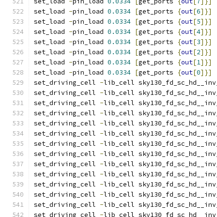
set_load 
-
pin_load 
0.0334
[
get_ports 
{
out
[
7
]}]
set_load 
-
pin_load 
0.0334
[
get_ports 
{
out
[
6
]}]
set_load 
-
pin_load 
0.0334
[
get_ports 
{
out
[
5
]}]
set_load 
-
pin_load 
0.0334
[
get_ports 
{
out
[
4
]}]
set_load 
-
pin_load 
0.0334
[
get_ports 
{
out
[
3
]}]
set_load 
-
pin_load 
0.0334
[
get_ports 
{
out
[
2
]}]
set_load 
-
pin_load 
0.0334
[
get_ports 
{
out
[
1
]}]
set_load 
-
pin_load 
0.0334
[
get_ports 
{
out
[
0
]}]
set_driving_cell 
-
lib_cell sky130_fd_sc_hd__inv
set_driving_cell 
-
lib_cell sky130_fd_sc_hd__inv
set_driving_cell 
-
lib_cell sky130_fd_sc_hd__inv
set_driving_cell 
-
lib_cell sky130_fd_sc_hd__inv
set_driving_cell 
-
lib_cell sky130_fd_sc_hd__inv
set_driving_cell 
-
lib_cell sky130_fd_sc_hd__inv
set_driving_cell 
-
lib_cell sky130_fd_sc_hd__inv
set_driving_cell 
-
lib_cell sky130_fd_sc_hd__inv
set_driving_cell 
-
lib_cell sky130_fd_sc_hd__inv
set_driving_cell 
-
lib_cell sky130_fd_sc_hd__inv
set_driving_cell 
-
lib_cell sky130_fd_sc_hd__inv
set_driving_cell 
-
lib_cell sky130_fd_sc_hd__inv
set_driving_cell 
-
lib_cell sky130_fd_sc_hd__inv
set_driving_cell 
-
lib_cell sky130_fd_sc_hd__inv