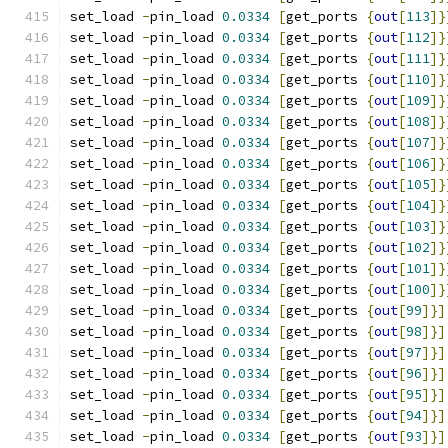
set_load 
-
pin_load 
0.0334
[
get_ports 
{
out
[
113
]}
set_load 
-
pin_load 
0.0334
[
get_ports 
{
out
[
112
]}
set_load 
-
pin_load 
0.0334
[
get_ports 
{
out
[
111
]}
set_load 
-
pin_load 
0.0334
[
get_ports 
{
out
[
110
]}
set_load 
-
pin_load 
0.0334
[
get_ports 
{
out
[
109
]}
set_load 
-
pin_load 
0.0334
[
get_ports 
{
out
[
108
]}
set_load 
-
pin_load 
0.0334
[
get_ports 
{
out
[
107
]}
set_load 
-
pin_load 
0.0334
[
get_ports 
{
out
[
106
]}
set_load 
-
pin_load 
0.0334
[
get_ports 
{
out
[
105
]}
set_load 
-
pin_load 
0.0334
[
get_ports 
{
out
[
104
]}
set_load 
-
pin_load 
0.0334
[
get_ports 
{
out
[
103
]}
set_load 
-
pin_load 
0.0334
[
get_ports 
{
out
[
102
]}
set_load 
-
pin_load 
0.0334
[
get_ports 
{
out
[
101
]}
set_load 
-
pin_load 
0.0334
[
get_ports 
{
out
[
100
]}
set_load 
-
pin_load 
0.0334
[
get_ports 
{
out
[
99
]}]
set_load 
-
pin_load 
0.0334
[
get_ports 
{
out
[
98
]}]
set_load 
-
pin_load 
0.0334
[
get_ports 
{
out
[
97
]}]
set_load 
-
pin_load 
0.0334
[
get_ports 
{
out
[
96
]}]
set_load 
-
pin_load 
0.0334
[
get_ports 
{
out
[
95
]}]
set_load 
-
pin_load 
0.0334
[
get_ports 
{
out
[
94
]}]
set_load 
-
pin_load 
0.0334
[
get_ports 
{
out
[
93
]}]