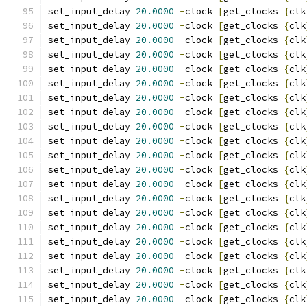
set_input_delay 
20.0000
-
clock 
[
get_clocks 
{
clk
set_input_delay 
20.0000
-
clock 
[
get_clocks 
{
clk
set_input_delay 
20.0000
-
clock 
[
get_clocks 
{
clk
set_input_delay 
20.0000
-
clock 
[
get_clocks 
{
clk
set_input_delay 
20.0000
-
clock 
[
get_clocks 
{
clk
set_input_delay 
20.0000
-
clock 
[
get_clocks 
{
clk
set_input_delay 
20.0000
-
clock 
[
get_clocks 
{
clk
set_input_delay 
20.0000
-
clock 
[
get_clocks 
{
clk
set_input_delay 
20.0000
-
clock 
[
get_clocks 
{
clk
set_input_delay 
20.0000
-
clock 
[
get_clocks 
{
clk
set_input_delay 
20.0000
-
clock 
[
get_clocks 
{
clk
set_input_delay 
20.0000
-
clock 
[
get_clocks 
{
clk
set_input_delay 
20.0000
-
clock 
[
get_clocks 
{
clk
set_input_delay 
20.0000
-
clock 
[
get_clocks 
{
clk
set_input_delay 
20.0000
-
clock 
[
get_clocks 
{
clk
set_input_delay 
20.0000
-
clock 
[
get_clocks 
{
clk
set_input_delay 
20.0000
-
clock 
[
get_clocks 
{
clk
set_input_delay 
20.0000
-
clock 
[
get_clocks 
{
clk
set_input_delay 
20.0000
-
clock 
[
get_clocks 
{
clk
set_input_delay 
20.0000
-
clock 
[
get_clocks 
{
clk
set_input_delay 
20.0000
-
clock 
[
get_clocks 
{
clk