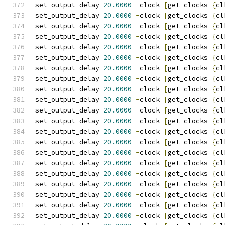
set_output_delay 
20.0000
-
clock 
[
get_clocks 
{
cl
set_output_delay 
20.0000
-
clock 
[
get_clocks 
{
cl
set_output_delay 
20.0000
-
clock 
[
get_clocks 
{
cl
set_output_delay 
20.0000
-
clock 
[
get_clocks 
{
cl
set_output_delay 
20.0000
-
clock 
[
get_clocks 
{
cl
set_output_delay 
20.0000
-
clock 
[
get_clocks 
{
cl
set_output_delay 
20.0000
-
clock 
[
get_clocks 
{
cl
set_output_delay 
20.0000
-
clock 
[
get_clocks 
{
cl
set_output_delay 
20.0000
-
clock 
[
get_clocks 
{
cl
set_output_delay 
20.0000
-
clock 
[
get_clocks 
{
cl
set_output_delay 
20.0000
-
clock 
[
get_clocks 
{
cl
set_output_delay 
20.0000
-
clock 
[
get_clocks 
{
cl
set_output_delay 
20.0000
-
clock 
[
get_clocks 
{
cl
set_output_delay 
20.0000
-
clock 
[
get_clocks 
{
cl
set_output_delay 
20.0000
-
clock 
[
get_clocks 
{
cl
set_output_delay 
20.0000
-
clock 
[
get_clocks 
{
cl
set_output_delay 
20.0000
-
clock 
[
get_clocks 
{
cl
set_output_delay 
20.0000
-
clock 
[
get_clocks 
{
cl
set_output_delay 
20.0000
-
clock 
[
get_clocks 
{
cl
set_output_delay 
20.0000
-
clock 
[
get_clocks 
{
cl
set_output_delay 
20.0000
-
clock 
[
get_clocks 
{
cl