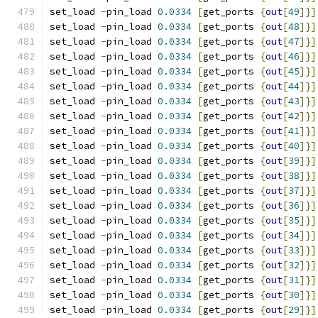
set_load 
-
pin_load 
0.0334
[
get_ports 
{
out
[
49
]}]
set_load 
-
pin_load 
0.0334
[
get_ports 
{
out
[
48
]}]
set_load 
-
pin_load 
0.0334
[
get_ports 
{
out
[
47
]}]
set_load 
-
pin_load 
0.0334
[
get_ports 
{
out
[
46
]}]
set_load 
-
pin_load 
0.0334
[
get_ports 
{
out
[
45
]}]
set_load 
-
pin_load 
0.0334
[
get_ports 
{
out
[
44
]}]
set_load 
-
pin_load 
0.0334
[
get_ports 
{
out
[
43
]}]
set_load 
-
pin_load 
0.0334
[
get_ports 
{
out
[
42
]}]
set_load 
-
pin_load 
0.0334
[
get_ports 
{
out
[
41
]}]
set_load 
-
pin_load 
0.0334
[
get_ports 
{
out
[
40
]}]
set_load 
-
pin_load 
0.0334
[
get_ports 
{
out
[
39
]}]
set_load 
-
pin_load 
0.0334
[
get_ports 
{
out
[
38
]}]
set_load 
-
pin_load 
0.0334
[
get_ports 
{
out
[
37
]}]
set_load 
-
pin_load 
0.0334
[
get_ports 
{
out
[
36
]}]
set_load 
-
pin_load 
0.0334
[
get_ports 
{
out
[
35
]}]
set_load 
-
pin_load 
0.0334
[
get_ports 
{
out
[
34
]}]
set_load 
-
pin_load 
0.0334
[
get_ports 
{
out
[
33
]}]
set_load 
-
pin_load 
0.0334
[
get_ports 
{
out
[
32
]}]
set_load 
-
pin_load 
0.0334
[
get_ports 
{
out
[
31
]}]
set_load 
-
pin_load 
0.0334
[
get_ports 
{
out
[
30
]}]
set_load 
-
pin_load 
0.0334
[
get_ports 
{
out
[
29
]}]