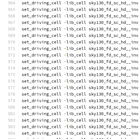
set_driving_cell 
-
lib_cell sky130_fd_sc_hd__inv
set_driving_cell 
-
lib_cell sky130_fd_sc_hd__inv
set_driving_cell 
-
lib_cell sky130_fd_sc_hd__inv
set_driving_cell 
-
lib_cell sky130_fd_sc_hd__inv
set_driving_cell 
-
lib_cell sky130_fd_sc_hd__inv
set_driving_cell 
-
lib_cell sky130_fd_sc_hd__inv
set_driving_cell 
-
lib_cell sky130_fd_sc_hd__inv
set_driving_cell 
-
lib_cell sky130_fd_sc_hd__inv
set_driving_cell 
-
lib_cell sky130_fd_sc_hd__inv
set_driving_cell 
-
lib_cell sky130_fd_sc_hd__inv
set_driving_cell 
-
lib_cell sky130_fd_sc_hd__inv
set_driving_cell 
-
lib_cell sky130_fd_sc_hd__inv
set_driving_cell 
-
lib_cell sky130_fd_sc_hd__inv
set_driving_cell 
-
lib_cell sky130_fd_sc_hd__inv
set_driving_cell 
-
lib_cell sky130_fd_sc_hd__inv
set_driving_cell 
-
lib_cell sky130_fd_sc_hd__inv
set_driving_cell 
-
lib_cell sky130_fd_sc_hd__inv
set_driving_cell 
-
lib_cell sky130_fd_sc_hd__inv
set_driving_cell 
-
lib_cell sky130_fd_sc_hd__inv
set_driving_cell 
-
lib_cell sky130_fd_sc_hd__inv
set_driving_cell 
-
lib_cell sky130_fd_sc_hd__inv