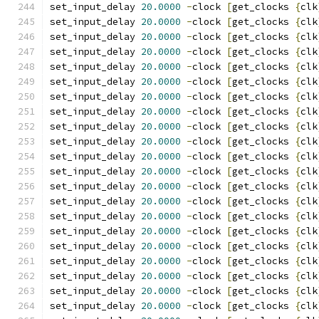
set_input_delay 
20.0000
-
clock 
[
get_clocks 
{
clk
set_input_delay 
20.0000
-
clock 
[
get_clocks 
{
clk
set_input_delay 
20.0000
-
clock 
[
get_clocks 
{
clk
set_input_delay 
20.0000
-
clock 
[
get_clocks 
{
clk
set_input_delay 
20.0000
-
clock 
[
get_clocks 
{
clk
set_input_delay 
20.0000
-
clock 
[
get_clocks 
{
clk
set_input_delay 
20.0000
-
clock 
[
get_clocks 
{
clk
set_input_delay 
20.0000
-
clock 
[
get_clocks 
{
clk
set_input_delay 
20.0000
-
clock 
[
get_clocks 
{
clk
set_input_delay 
20.0000
-
clock 
[
get_clocks 
{
clk
set_input_delay 
20.0000
-
clock 
[
get_clocks 
{
clk
set_input_delay 
20.0000
-
clock 
[
get_clocks 
{
clk
set_input_delay 
20.0000
-
clock 
[
get_clocks 
{
clk
set_input_delay 
20.0000
-
clock 
[
get_clocks 
{
clk
set_input_delay 
20.0000
-
clock 
[
get_clocks 
{
clk
set_input_delay 
20.0000
-
clock 
[
get_clocks 
{
clk
set_input_delay 
20.0000
-
clock 
[
get_clocks 
{
clk
set_input_delay 
20.0000
-
clock 
[
get_clocks 
{
clk
set_input_delay 
20.0000
-
clock 
[
get_clocks 
{
clk
set_input_delay 
20.0000
-
clock 
[
get_clocks 
{
clk
set_input_delay 
20.0000
-
clock 
[
get_clocks 
{
clk