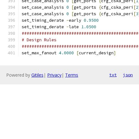
set_case_analysis 
0
[
get_ports 
{
cfg_cska_peri
[
1
set_case_analysis 
0
[
get_ports 
{
cfg_cska_peri
[
2
set_case_analysis 
0
[
get_ports 
{
cfg_cska_peri
[
3
set_timing_derate 
-
early 
0.9500
set_timing_derate 
-
late 
1.0500
###############################################
# Design Rules
###############################################
set_max_fanout 
4.0000
[
current_design
]
Powered by
Gitiles
|
Privacy
|
Terms
txt
json