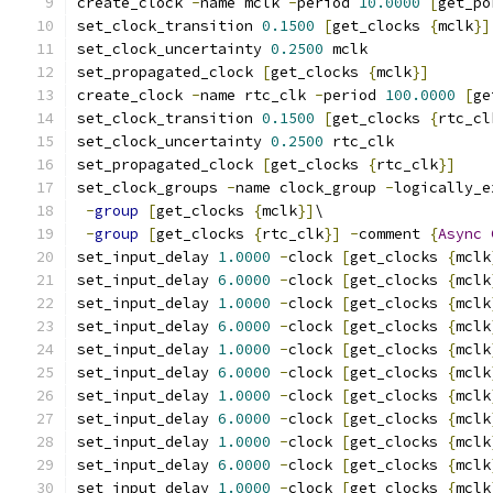
create_clock 
-
name mclk 
-
period 
10.0000
[
get_po
set_clock_transition 
0.1500
[
get_clocks 
{
mclk
}]
set_clock_uncertainty 
0.2500
 mclk
set_propagated_clock 
[
get_clocks 
{
mclk
}]
create_clock 
-
name rtc_clk 
-
period 
100.0000
[
ge
set_clock_transition 
0.1500
[
get_clocks 
{
rtc_cl
set_clock_uncertainty 
0.2500
 rtc_clk
set_propagated_clock 
[
get_clocks 
{
rtc_clk
}]
set_clock_groups 
-
name clock_group 
-
logically_e
-
group
[
get_clocks 
{
mclk
}]
\
-
group
[
get_clocks 
{
rtc_clk
}]
-
comment 
{
Async
set_input_delay 
1.0000
-
clock 
[
get_clocks 
{
mclk
set_input_delay 
6.0000
-
clock 
[
get_clocks 
{
mclk
set_input_delay 
1.0000
-
clock 
[
get_clocks 
{
mclk
set_input_delay 
6.0000
-
clock 
[
get_clocks 
{
mclk
set_input_delay 
1.0000
-
clock 
[
get_clocks 
{
mclk
set_input_delay 
6.0000
-
clock 
[
get_clocks 
{
mclk
set_input_delay 
1.0000
-
clock 
[
get_clocks 
{
mclk
set_input_delay 
6.0000
-
clock 
[
get_clocks 
{
mclk
set_input_delay 
1.0000
-
clock 
[
get_clocks 
{
mclk
set_input_delay 
6.0000
-
clock 
[
get_clocks 
{
mclk
set_input_delay 
1.0000
-
clock 
[
get_clocks 
{
mclk