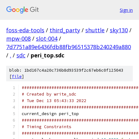
Sign in
foss-eda-tools
/
third_party
/
shuttle
/
sky130
/
mpw-008
/
slot-004
/
7d7751a89e6436fdb88fb96515378b240249a880
/
.
/
sdc
/
peri_top.sdc
blob: 1bd167c4a20c736b8d93539f2c67eb6c0f125043
[
file
]
###############################################
# Created by write_sdc
# Tue Dec 13 05:43:33 2022
###############################################
current_design peri_top
###############################################
# Timing Constraints
###############################################