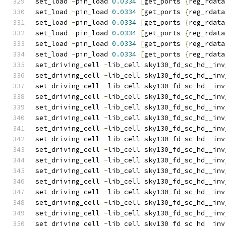
set_load 
-
pin_load 
0.0334
[
get_ports 
{
reg_rdata
set_load 
-
pin_load 
0.0334
[
get_ports 
{
reg_rdata
set_load 
-
pin_load 
0.0334
[
get_ports 
{
reg_rdata
set_load 
-
pin_load 
0.0334
[
get_ports 
{
reg_rdata
set_load 
-
pin_load 
0.0334
[
get_ports 
{
reg_rdata
set_load 
-
pin_load 
0.0334
[
get_ports 
{
reg_rdata
set_driving_cell 
-
lib_cell sky130_fd_sc_hd__inv
set_driving_cell 
-
lib_cell sky130_fd_sc_hd__inv
set_driving_cell 
-
lib_cell sky130_fd_sc_hd__inv
set_driving_cell 
-
lib_cell sky130_fd_sc_hd__inv
set_driving_cell 
-
lib_cell sky130_fd_sc_hd__inv
set_driving_cell 
-
lib_cell sky130_fd_sc_hd__inv
set_driving_cell 
-
lib_cell sky130_fd_sc_hd__inv
set_driving_cell 
-
lib_cell sky130_fd_sc_hd__inv
set_driving_cell 
-
lib_cell sky130_fd_sc_hd__inv
set_driving_cell 
-
lib_cell sky130_fd_sc_hd__inv
set_driving_cell 
-
lib_cell sky130_fd_sc_hd__inv
set_driving_cell 
-
lib_cell sky130_fd_sc_hd__inv
set_driving_cell 
-
lib_cell sky130_fd_sc_hd__inv
set_driving_cell 
-
lib_cell sky130_fd_sc_hd__inv
set_driving_cell 
-
lib_cell sky130_fd_sc_hd__inv
set_driving_cell 
-
lib_cell sky130_fd_sc_hd__inv