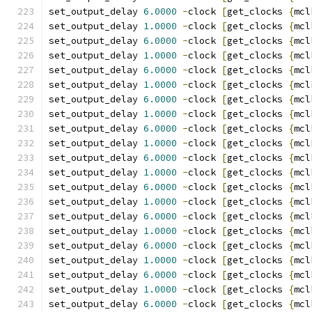
set_output_delay 
6.0000
-
clock 
[
get_clocks 
{
mcl
set_output_delay 
1.0000
-
clock 
[
get_clocks 
{
mcl
set_output_delay 
6.0000
-
clock 
[
get_clocks 
{
mcl
set_output_delay 
1.0000
-
clock 
[
get_clocks 
{
mcl
set_output_delay 
6.0000
-
clock 
[
get_clocks 
{
mcl
set_output_delay 
1.0000
-
clock 
[
get_clocks 
{
mcl
set_output_delay 
6.0000
-
clock 
[
get_clocks 
{
mcl
set_output_delay 
1.0000
-
clock 
[
get_clocks 
{
mcl
set_output_delay 
6.0000
-
clock 
[
get_clocks 
{
mcl
set_output_delay 
1.0000
-
clock 
[
get_clocks 
{
mcl
set_output_delay 
6.0000
-
clock 
[
get_clocks 
{
mcl
set_output_delay 
1.0000
-
clock 
[
get_clocks 
{
mcl
set_output_delay 
6.0000
-
clock 
[
get_clocks 
{
mcl
set_output_delay 
1.0000
-
clock 
[
get_clocks 
{
mcl
set_output_delay 
6.0000
-
clock 
[
get_clocks 
{
mcl
set_output_delay 
1.0000
-
clock 
[
get_clocks 
{
mcl
set_output_delay 
6.0000
-
clock 
[
get_clocks 
{
mcl
set_output_delay 
1.0000
-
clock 
[
get_clocks 
{
mcl
set_output_delay 
6.0000
-
clock 
[
get_clocks 
{
mcl
set_output_delay 
1.0000
-
clock 
[
get_clocks 
{
mcl
set_output_delay 
6.0000
-
clock 
[
get_clocks 
{
mcl