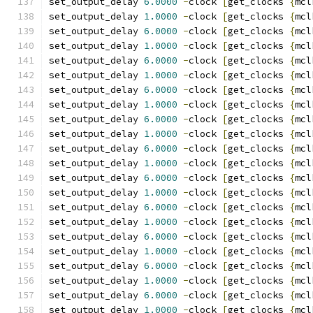
set_output_delay 
6.0000
-
clock 
[
get_clocks 
{
mcl
set_output_delay 
1.0000
-
clock 
[
get_clocks 
{
mcl
set_output_delay 
6.0000
-
clock 
[
get_clocks 
{
mcl
set_output_delay 
1.0000
-
clock 
[
get_clocks 
{
mcl
set_output_delay 
6.0000
-
clock 
[
get_clocks 
{
mcl
set_output_delay 
1.0000
-
clock 
[
get_clocks 
{
mcl
set_output_delay 
6.0000
-
clock 
[
get_clocks 
{
mcl
set_output_delay 
1.0000
-
clock 
[
get_clocks 
{
mcl
set_output_delay 
6.0000
-
clock 
[
get_clocks 
{
mcl
set_output_delay 
1.0000
-
clock 
[
get_clocks 
{
mcl
set_output_delay 
6.0000
-
clock 
[
get_clocks 
{
mcl
set_output_delay 
1.0000
-
clock 
[
get_clocks 
{
mcl
set_output_delay 
6.0000
-
clock 
[
get_clocks 
{
mcl
set_output_delay 
1.0000
-
clock 
[
get_clocks 
{
mcl
set_output_delay 
6.0000
-
clock 
[
get_clocks 
{
mcl
set_output_delay 
1.0000
-
clock 
[
get_clocks 
{
mcl
set_output_delay 
6.0000
-
clock 
[
get_clocks 
{
mcl
set_output_delay 
1.0000
-
clock 
[
get_clocks 
{
mcl
set_output_delay 
6.0000
-
clock 
[
get_clocks 
{
mcl
set_output_delay 
1.0000
-
clock 
[
get_clocks 
{
mcl
set_output_delay 
6.0000
-
clock 
[
get_clocks 
{
mcl
set_output_delay 
1.0000
-
clock 
[
get_clocks 
{
mcl