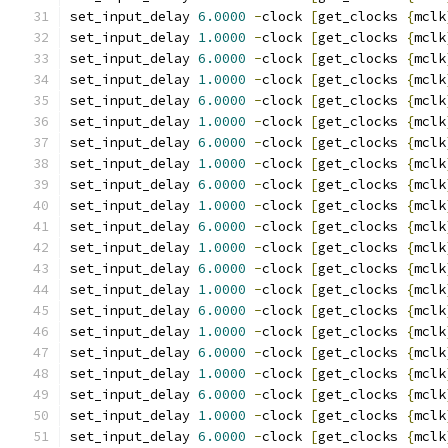
set_input_delay 
6.0000
-
clock 
[
get_clocks 
{
mclk
set_input_delay 
1.0000
-
clock 
[
get_clocks 
{
mclk
set_input_delay 
6.0000
-
clock 
[
get_clocks 
{
mclk
set_input_delay 
1.0000
-
clock 
[
get_clocks 
{
mclk
set_input_delay 
6.0000
-
clock 
[
get_clocks 
{
mclk
set_input_delay 
1.0000
-
clock 
[
get_clocks 
{
mclk
set_input_delay 
6.0000
-
clock 
[
get_clocks 
{
mclk
set_input_delay 
1.0000
-
clock 
[
get_clocks 
{
mclk
set_input_delay 
6.0000
-
clock 
[
get_clocks 
{
mclk
set_input_delay 
1.0000
-
clock 
[
get_clocks 
{
mclk
set_input_delay 
6.0000
-
clock 
[
get_clocks 
{
mclk
set_input_delay 
1.0000
-
clock 
[
get_clocks 
{
mclk
set_input_delay 
6.0000
-
clock 
[
get_clocks 
{
mclk
set_input_delay 
1.0000
-
clock 
[
get_clocks 
{
mclk
set_input_delay 
6.0000
-
clock 
[
get_clocks 
{
mclk
set_input_delay 
1.0000
-
clock 
[
get_clocks 
{
mclk
set_input_delay 
6.0000
-
clock 
[
get_clocks 
{
mclk
set_input_delay 
1.0000
-
clock 
[
get_clocks 
{
mclk
set_input_delay 
6.0000
-
clock 
[
get_clocks 
{
mclk
set_input_delay 
1.0000
-
clock 
[
get_clocks 
{
mclk
set_input_delay 
6.0000
-
clock 
[
get_clocks 
{
mclk