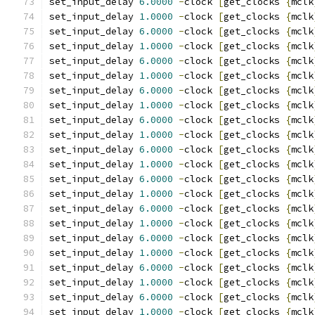
set_input_delay 
6.0000
-
clock 
[
get_clocks 
{
mclk
set_input_delay 
1.0000
-
clock 
[
get_clocks 
{
mclk
set_input_delay 
6.0000
-
clock 
[
get_clocks 
{
mclk
set_input_delay 
1.0000
-
clock 
[
get_clocks 
{
mclk
set_input_delay 
6.0000
-
clock 
[
get_clocks 
{
mclk
set_input_delay 
1.0000
-
clock 
[
get_clocks 
{
mclk
set_input_delay 
6.0000
-
clock 
[
get_clocks 
{
mclk
set_input_delay 
1.0000
-
clock 
[
get_clocks 
{
mclk
set_input_delay 
6.0000
-
clock 
[
get_clocks 
{
mclk
set_input_delay 
1.0000
-
clock 
[
get_clocks 
{
mclk
set_input_delay 
6.0000
-
clock 
[
get_clocks 
{
mclk
set_input_delay 
1.0000
-
clock 
[
get_clocks 
{
mclk
set_input_delay 
6.0000
-
clock 
[
get_clocks 
{
mclk
set_input_delay 
1.0000
-
clock 
[
get_clocks 
{
mclk
set_input_delay 
6.0000
-
clock 
[
get_clocks 
{
mclk
set_input_delay 
1.0000
-
clock 
[
get_clocks 
{
mclk
set_input_delay 
6.0000
-
clock 
[
get_clocks 
{
mclk
set_input_delay 
1.0000
-
clock 
[
get_clocks 
{
mclk
set_input_delay 
6.0000
-
clock 
[
get_clocks 
{
mclk
set_input_delay 
1.0000
-
clock 
[
get_clocks 
{
mclk
set_input_delay 
6.0000
-
clock 
[
get_clocks 
{
mclk
set_input_delay 
1.0000
-
clock 
[
get_clocks 
{
mclk