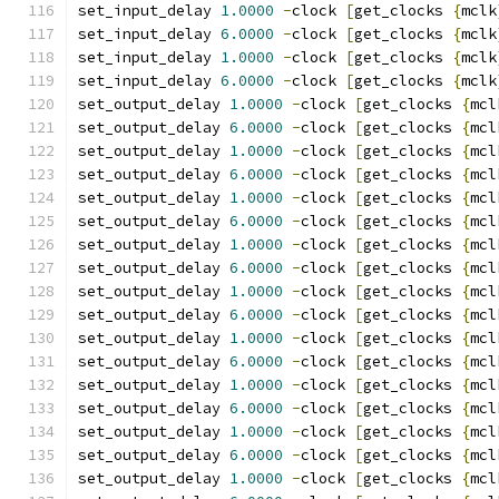
set_input_delay 
1.0000
-
clock 
[
get_clocks 
{
mclk
set_input_delay 
6.0000
-
clock 
[
get_clocks 
{
mclk
set_input_delay 
1.0000
-
clock 
[
get_clocks 
{
mclk
set_input_delay 
6.0000
-
clock 
[
get_clocks 
{
mclk
set_output_delay 
1.0000
-
clock 
[
get_clocks 
{
mcl
set_output_delay 
6.0000
-
clock 
[
get_clocks 
{
mcl
set_output_delay 
1.0000
-
clock 
[
get_clocks 
{
mcl
set_output_delay 
6.0000
-
clock 
[
get_clocks 
{
mcl
set_output_delay 
1.0000
-
clock 
[
get_clocks 
{
mcl
set_output_delay 
6.0000
-
clock 
[
get_clocks 
{
mcl
set_output_delay 
1.0000
-
clock 
[
get_clocks 
{
mcl
set_output_delay 
6.0000
-
clock 
[
get_clocks 
{
mcl
set_output_delay 
1.0000
-
clock 
[
get_clocks 
{
mcl
set_output_delay 
6.0000
-
clock 
[
get_clocks 
{
mcl
set_output_delay 
1.0000
-
clock 
[
get_clocks 
{
mcl
set_output_delay 
6.0000
-
clock 
[
get_clocks 
{
mcl
set_output_delay 
1.0000
-
clock 
[
get_clocks 
{
mcl
set_output_delay 
6.0000
-
clock 
[
get_clocks 
{
mcl
set_output_delay 
1.0000
-
clock 
[
get_clocks 
{
mcl
set_output_delay 
6.0000
-
clock 
[
get_clocks 
{
mcl
set_output_delay 
1.0000
-
clock 
[
get_clocks 
{
mcl