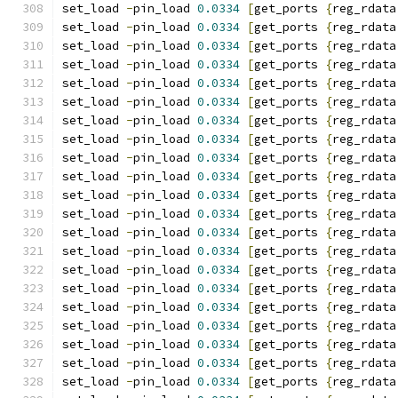
set_load 
-
pin_load 
0.0334
[
get_ports 
{
reg_rdata
set_load 
-
pin_load 
0.0334
[
get_ports 
{
reg_rdata
set_load 
-
pin_load 
0.0334
[
get_ports 
{
reg_rdata
set_load 
-
pin_load 
0.0334
[
get_ports 
{
reg_rdata
set_load 
-
pin_load 
0.0334
[
get_ports 
{
reg_rdata
set_load 
-
pin_load 
0.0334
[
get_ports 
{
reg_rdata
set_load 
-
pin_load 
0.0334
[
get_ports 
{
reg_rdata
set_load 
-
pin_load 
0.0334
[
get_ports 
{
reg_rdata
set_load 
-
pin_load 
0.0334
[
get_ports 
{
reg_rdata
set_load 
-
pin_load 
0.0334
[
get_ports 
{
reg_rdata
set_load 
-
pin_load 
0.0334
[
get_ports 
{
reg_rdata
set_load 
-
pin_load 
0.0334
[
get_ports 
{
reg_rdata
set_load 
-
pin_load 
0.0334
[
get_ports 
{
reg_rdata
set_load 
-
pin_load 
0.0334
[
get_ports 
{
reg_rdata
set_load 
-
pin_load 
0.0334
[
get_ports 
{
reg_rdata
set_load 
-
pin_load 
0.0334
[
get_ports 
{
reg_rdata
set_load 
-
pin_load 
0.0334
[
get_ports 
{
reg_rdata
set_load 
-
pin_load 
0.0334
[
get_ports 
{
reg_rdata
set_load 
-
pin_load 
0.0334
[
get_ports 
{
reg_rdata
set_load 
-
pin_load 
0.0334
[
get_ports 
{
reg_rdata
set_load 
-
pin_load 
0.0334
[
get_ports 
{
reg_rdata