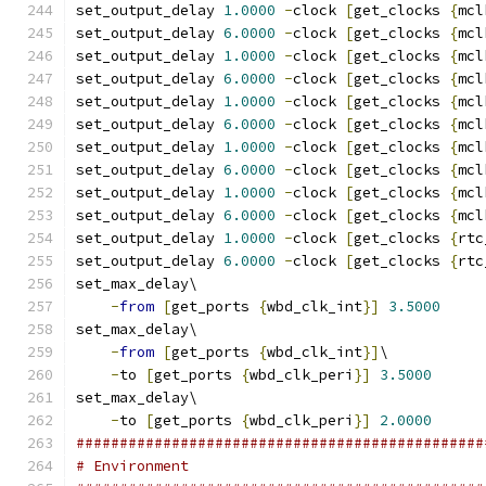
set_output_delay 
1.0000
-
clock 
[
get_clocks 
{
mcl
set_output_delay 
6.0000
-
clock 
[
get_clocks 
{
mcl
set_output_delay 
1.0000
-
clock 
[
get_clocks 
{
mcl
set_output_delay 
6.0000
-
clock 
[
get_clocks 
{
mcl
set_output_delay 
1.0000
-
clock 
[
get_clocks 
{
mcl
set_output_delay 
6.0000
-
clock 
[
get_clocks 
{
mcl
set_output_delay 
1.0000
-
clock 
[
get_clocks 
{
mcl
set_output_delay 
6.0000
-
clock 
[
get_clocks 
{
mcl
set_output_delay 
1.0000
-
clock 
[
get_clocks 
{
mcl
set_output_delay 
6.0000
-
clock 
[
get_clocks 
{
mcl
set_output_delay 
1.0000
-
clock 
[
get_clocks 
{
rtc
set_output_delay 
6.0000
-
clock 
[
get_clocks 
{
rtc
set_max_delay\
-
from
[
get_ports 
{
wbd_clk_int
}]
3.5000
set_max_delay\
-
from
[
get_ports 
{
wbd_clk_int
}]
\
-
to 
[
get_ports 
{
wbd_clk_peri
}]
3.5000
set_max_delay\
-
to 
[
get_ports 
{
wbd_clk_peri
}]
2.0000
###############################################
# Environment