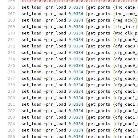
###############################################
set_load 
-
pin_load 
0.0334
[
get_ports 
{
inc_date_
set_load 
-
pin_load 
0.0334
[
get_ports 
{
inc_time_
set_load 
-
pin_load 
0.0334
[
get_ports 
{
reg_ack
}]
set_load 
-
pin_load 
0.0334
[
get_ports 
{
rtc_intr
}
set_load 
-
pin_load 
0.0334
[
get_ports 
{
wbd_clk_p
set_load 
-
pin_load 
0.0334
[
get_ports 
{
cfg_dac0_
set_load 
-
pin_load 
0.0334
[
get_ports 
{
cfg_dac0_
set_load 
-
pin_load 
0.0334
[
get_ports 
{
cfg_dac0_
set_load 
-
pin_load 
0.0334
[
get_ports 
{
cfg_dac0_
set_load 
-
pin_load 
0.0334
[
get_ports 
{
cfg_dac0_
set_load 
-
pin_load 
0.0334
[
get_ports 
{
cfg_dac0_
set_load 
-
pin_load 
0.0334
[
get_ports 
{
cfg_dac0_
set_load 
-
pin_load 
0.0334
[
get_ports 
{
cfg_dac0_
set_load 
-
pin_load 
0.0334
[
get_ports 
{
cfg_dac1_
set_load 
-
pin_load 
0.0334
[
get_ports 
{
cfg_dac1_
set_load 
-
pin_load 
0.0334
[
get_ports 
{
cfg_dac1_
set_load 
-
pin_load 
0.0334
[
get_ports 
{
cfg_dac1_
set_load 
-
pin_load 
0.0334
[
get_ports 
{
cfg_dac1_
set_load 
-
pin_load 
0.0334
[
get_ports 
{
cfg_dac1_
set_load 
-
pin_load 
0.0334
[
get_ports 
{
cfg_dac1_
set_load 
-
pin_load 
0.0334
[
get_ports 
{
cfg_dac1_