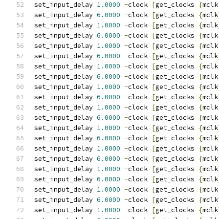
set_input_delay 
1.0000
-
clock 
[
get_clocks 
{
mclk
set_input_delay 
6.0000
-
clock 
[
get_clocks 
{
mclk
set_input_delay 
1.0000
-
clock 
[
get_clocks 
{
mclk
set_input_delay 
6.0000
-
clock 
[
get_clocks 
{
mclk
set_input_delay 
1.0000
-
clock 
[
get_clocks 
{
mclk
set_input_delay 
6.0000
-
clock 
[
get_clocks 
{
mclk
set_input_delay 
1.0000
-
clock 
[
get_clocks 
{
mclk
set_input_delay 
6.0000
-
clock 
[
get_clocks 
{
mclk
set_input_delay 
1.0000
-
clock 
[
get_clocks 
{
mclk
set_input_delay 
6.0000
-
clock 
[
get_clocks 
{
mclk
set_input_delay 
1.0000
-
clock 
[
get_clocks 
{
mclk
set_input_delay 
6.0000
-
clock 
[
get_clocks 
{
mclk
set_input_delay 
1.0000
-
clock 
[
get_clocks 
{
mclk
set_input_delay 
6.0000
-
clock 
[
get_clocks 
{
mclk
set_input_delay 
1.0000
-
clock 
[
get_clocks 
{
mclk
set_input_delay 
6.0000
-
clock 
[
get_clocks 
{
mclk
set_input_delay 
1.0000
-
clock 
[
get_clocks 
{
mclk
set_input_delay 
6.0000
-
clock 
[
get_clocks 
{
mclk
set_input_delay 
1.0000
-
clock 
[
get_clocks 
{
mclk
set_input_delay 
6.0000
-
clock 
[
get_clocks 
{
mclk
set_input_delay 
1.0000
-
clock 
[
get_clocks 
{
mclk