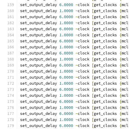
set_output_delay 
6.0000
-
clock 
[
get_clocks 
{
mcl
set_output_delay 
1.0000
-
clock 
[
get_clocks 
{
mcl
set_output_delay 
6.0000
-
clock 
[
get_clocks 
{
mcl
set_output_delay 
1.0000
-
clock 
[
get_clocks 
{
mcl
set_output_delay 
6.0000
-
clock 
[
get_clocks 
{
mcl
set_output_delay 
1.0000
-
clock 
[
get_clocks 
{
mcl
set_output_delay 
6.0000
-
clock 
[
get_clocks 
{
mcl
set_output_delay 
1.0000
-
clock 
[
get_clocks 
{
mcl
set_output_delay 
6.0000
-
clock 
[
get_clocks 
{
mcl
set_output_delay 
1.0000
-
clock 
[
get_clocks 
{
mcl
set_output_delay 
6.0000
-
clock 
[
get_clocks 
{
mcl
set_output_delay 
1.0000
-
clock 
[
get_clocks 
{
mcl
set_output_delay 
6.0000
-
clock 
[
get_clocks 
{
mcl
set_output_delay 
1.0000
-
clock 
[
get_clocks 
{
mcl
set_output_delay 
6.0000
-
clock 
[
get_clocks 
{
mcl
set_output_delay 
1.0000
-
clock 
[
get_clocks 
{
mcl
set_output_delay 
6.0000
-
clock 
[
get_clocks 
{
mcl
set_output_delay 
1.0000
-
clock 
[
get_clocks 
{
mcl
set_output_delay 
6.0000
-
clock 
[
get_clocks 
{
mcl
set_output_delay 
1.0000
-
clock 
[
get_clocks 
{
mcl
set_output_delay 
6.0000
-
clock 
[
get_clocks 
{
mcl