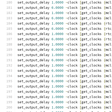
set_output_delay 
1.0000
-
clock 
[
get_clocks 
{
mcl
set_output_delay 
6.0000
-
clock 
[
get_clocks 
{
mcl
set_output_delay 
1.0000
-
clock 
[
get_clocks 
{
mcl
set_output_delay 
6.0000
-
clock 
[
get_clocks 
{
mcl
set_output_delay 
1.0000
-
clock 
[
get_clocks 
{
rtc
set_output_delay 
6.0000
-
clock 
[
get_clocks 
{
rtc
set_output_delay 
1.0000
-
clock 
[
get_clocks 
{
rtc
set_output_delay 
6.0000
-
clock 
[
get_clocks 
{
rtc
set_output_delay 
1.0000
-
clock 
[
get_clocks 
{
mcl
set_output_delay 
6.0000
-
clock 
[
get_clocks 
{
mcl
set_output_delay 
1.0000
-
clock 
[
get_clocks 
{
mcl
set_output_delay 
6.0000
-
clock 
[
get_clocks 
{
mcl
set_output_delay 
1.0000
-
clock 
[
get_clocks 
{
mcl
set_output_delay 
6.0000
-
clock 
[
get_clocks 
{
mcl
set_output_delay 
1.0000
-
clock 
[
get_clocks 
{
mcl
set_output_delay 
6.0000
-
clock 
[
get_clocks 
{
mcl
set_output_delay 
1.0000
-
clock 
[
get_clocks 
{
mcl
set_output_delay 
6.0000
-
clock 
[
get_clocks 
{
mcl
set_output_delay 
1.0000
-
clock 
[
get_clocks 
{
mcl
set_output_delay 
6.0000
-
clock 
[
get_clocks 
{
mcl
set_output_delay 
1.0000
-
clock 
[
get_clocks 
{
mcl