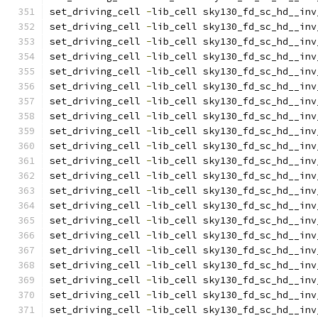
set_driving_cell 
-
lib_cell sky130_fd_sc_hd__inv
set_driving_cell 
-
lib_cell sky130_fd_sc_hd__inv
set_driving_cell 
-
lib_cell sky130_fd_sc_hd__inv
set_driving_cell 
-
lib_cell sky130_fd_sc_hd__inv
set_driving_cell 
-
lib_cell sky130_fd_sc_hd__inv
set_driving_cell 
-
lib_cell sky130_fd_sc_hd__inv
set_driving_cell 
-
lib_cell sky130_fd_sc_hd__inv
set_driving_cell 
-
lib_cell sky130_fd_sc_hd__inv
set_driving_cell 
-
lib_cell sky130_fd_sc_hd__inv
set_driving_cell 
-
lib_cell sky130_fd_sc_hd__inv
set_driving_cell 
-
lib_cell sky130_fd_sc_hd__inv
set_driving_cell 
-
lib_cell sky130_fd_sc_hd__inv
set_driving_cell 
-
lib_cell sky130_fd_sc_hd__inv
set_driving_cell 
-
lib_cell sky130_fd_sc_hd__inv
set_driving_cell 
-
lib_cell sky130_fd_sc_hd__inv
set_driving_cell 
-
lib_cell sky130_fd_sc_hd__inv
set_driving_cell 
-
lib_cell sky130_fd_sc_hd__inv
set_driving_cell 
-
lib_cell sky130_fd_sc_hd__inv
set_driving_cell 
-
lib_cell sky130_fd_sc_hd__inv
set_driving_cell 
-
lib_cell sky130_fd_sc_hd__inv
set_driving_cell 
-
lib_cell sky130_fd_sc_hd__inv