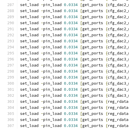
set_load 
-
pin_load 
0.0334
[
get_ports 
{
cfg_dac2_
set_load 
-
pin_load 
0.0334
[
get_ports 
{
cfg_dac2_
set_load 
-
pin_load 
0.0334
[
get_ports 
{
cfg_dac2_
set_load 
-
pin_load 
0.0334
[
get_ports 
{
cfg_dac2_
set_load 
-
pin_load 
0.0334
[
get_ports 
{
cfg_dac2_
set_load 
-
pin_load 
0.0334
[
get_ports 
{
cfg_dac2_
set_load 
-
pin_load 
0.0334
[
get_ports 
{
cfg_dac2_
set_load 
-
pin_load 
0.0334
[
get_ports 
{
cfg_dac2_
set_load 
-
pin_load 
0.0334
[
get_ports 
{
cfg_dac3_
set_load 
-
pin_load 
0.0334
[
get_ports 
{
cfg_dac3_
set_load 
-
pin_load 
0.0334
[
get_ports 
{
cfg_dac3_
set_load 
-
pin_load 
0.0334
[
get_ports 
{
cfg_dac3_
set_load 
-
pin_load 
0.0334
[
get_ports 
{
cfg_dac3_
set_load 
-
pin_load 
0.0334
[
get_ports 
{
cfg_dac3_
set_load 
-
pin_load 
0.0334
[
get_ports 
{
cfg_dac3_
set_load 
-
pin_load 
0.0334
[
get_ports 
{
cfg_dac3_
set_load 
-
pin_load 
0.0334
[
get_ports 
{
reg_rdata
set_load 
-
pin_load 
0.0334
[
get_ports 
{
reg_rdata
set_load 
-
pin_load 
0.0334
[
get_ports 
{
reg_rdata
set_load 
-
pin_load 
0.0334
[
get_ports 
{
reg_rdata
set_load 
-
pin_load 
0.0334
[
get_ports 
{
reg_rdata