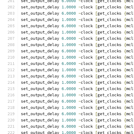
set_output_delay 
6.0000
-
clock 
[
get_clocks 
{
mcl
set_output_delay 
1.0000
-
clock 
[
get_clocks 
{
mcl
set_output_delay 
6.0000
-
clock 
[
get_clocks 
{
mcl
set_output_delay 
1.0000
-
clock 
[
get_clocks 
{
mcl
set_output_delay 
6.0000
-
clock 
[
get_clocks 
{
mcl
set_output_delay 
1.0000
-
clock 
[
get_clocks 
{
mcl
set_output_delay 
6.0000
-
clock 
[
get_clocks 
{
mcl
set_output_delay 
1.0000
-
clock 
[
get_clocks 
{
mcl
set_output_delay 
6.0000
-
clock 
[
get_clocks 
{
mcl
set_output_delay 
1.0000
-
clock 
[
get_clocks 
{
mcl
set_output_delay 
6.0000
-
clock 
[
get_clocks 
{
mcl
set_output_delay 
1.0000
-
clock 
[
get_clocks 
{
mcl
set_output_delay 
6.0000
-
clock 
[
get_clocks 
{
mcl
set_output_delay 
1.0000
-
clock 
[
get_clocks 
{
mcl
set_output_delay 
6.0000
-
clock 
[
get_clocks 
{
mcl
set_output_delay 
1.0000
-
clock 
[
get_clocks 
{
mcl
set_output_delay 
6.0000
-
clock 
[
get_clocks 
{
mcl
set_output_delay 
1.0000
-
clock 
[
get_clocks 
{
mcl
set_output_delay 
6.0000
-
clock 
[
get_clocks 
{
mcl
set_output_delay 
1.0000
-
clock 
[
get_clocks 
{
mcl
set_output_delay 
6.0000
-
clock 
[
get_clocks 
{
mcl
set_output_delay 
1.0000
-
clock 
[
get_clocks 
{
mcl