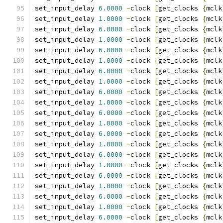
set_input_delay 
6.0000
-
clock 
[
get_clocks 
{
mclk
set_input_delay 
1.0000
-
clock 
[
get_clocks 
{
mclk
set_input_delay 
6.0000
-
clock 
[
get_clocks 
{
mclk
set_input_delay 
1.0000
-
clock 
[
get_clocks 
{
mclk
set_input_delay 
6.0000
-
clock 
[
get_clocks 
{
mclk
set_input_delay 
1.0000
-
clock 
[
get_clocks 
{
mclk
set_input_delay 
6.0000
-
clock 
[
get_clocks 
{
mclk
set_input_delay 
1.0000
-
clock 
[
get_clocks 
{
mclk
set_input_delay 
6.0000
-
clock 
[
get_clocks 
{
mclk
set_input_delay 
1.0000
-
clock 
[
get_clocks 
{
mclk
set_input_delay 
6.0000
-
clock 
[
get_clocks 
{
mclk
set_input_delay 
1.0000
-
clock 
[
get_clocks 
{
mclk
set_input_delay 
6.0000
-
clock 
[
get_clocks 
{
mclk
set_input_delay 
1.0000
-
clock 
[
get_clocks 
{
mclk
set_input_delay 
6.0000
-
clock 
[
get_clocks 
{
mclk
set_input_delay 
1.0000
-
clock 
[
get_clocks 
{
mclk
set_input_delay 
6.0000
-
clock 
[
get_clocks 
{
mclk
set_input_delay 
1.0000
-
clock 
[
get_clocks 
{
mclk
set_input_delay 
6.0000
-
clock 
[
get_clocks 
{
mclk
set_input_delay 
1.0000
-
clock 
[
get_clocks 
{
mclk
set_input_delay 
6.0000
-
clock 
[
get_clocks 
{
mclk