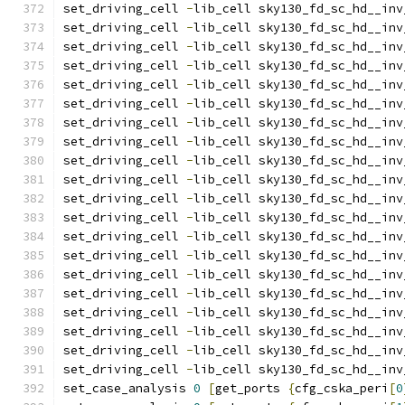
set_driving_cell 
-
lib_cell sky130_fd_sc_hd__inv
set_driving_cell 
-
lib_cell sky130_fd_sc_hd__inv
set_driving_cell 
-
lib_cell sky130_fd_sc_hd__inv
set_driving_cell 
-
lib_cell sky130_fd_sc_hd__inv
set_driving_cell 
-
lib_cell sky130_fd_sc_hd__inv
set_driving_cell 
-
lib_cell sky130_fd_sc_hd__inv
set_driving_cell 
-
lib_cell sky130_fd_sc_hd__inv
set_driving_cell 
-
lib_cell sky130_fd_sc_hd__inv
set_driving_cell 
-
lib_cell sky130_fd_sc_hd__inv
set_driving_cell 
-
lib_cell sky130_fd_sc_hd__inv
set_driving_cell 
-
lib_cell sky130_fd_sc_hd__inv
set_driving_cell 
-
lib_cell sky130_fd_sc_hd__inv
set_driving_cell 
-
lib_cell sky130_fd_sc_hd__inv
set_driving_cell 
-
lib_cell sky130_fd_sc_hd__inv
set_driving_cell 
-
lib_cell sky130_fd_sc_hd__inv
set_driving_cell 
-
lib_cell sky130_fd_sc_hd__inv
set_driving_cell 
-
lib_cell sky130_fd_sc_hd__inv
set_driving_cell 
-
lib_cell sky130_fd_sc_hd__inv
set_driving_cell 
-
lib_cell sky130_fd_sc_hd__inv
set_driving_cell 
-
lib_cell sky130_fd_sc_hd__inv
set_case_analysis 
0
[
get_ports 
{
cfg_cska_peri
[
0