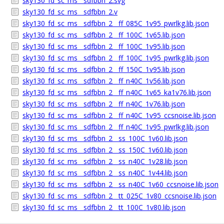
sky130_fd_sc_ms__sdfbbn_2.svg
sky130_fd_sc_ms__sdfbbn_2.v
sky130_fd_sc_ms__sdfbbn_2__ff_085C_1v95_pwrlkg.lib.json
sky130_fd_sc_ms__sdfbbn_2__ff_100C_1v65.lib.json
sky130_fd_sc_ms__sdfbbn_2__ff_100C_1v95.lib.json
sky130_fd_sc_ms__sdfbbn_2__ff_100C_1v95_pwrlkg.lib.json
sky130_fd_sc_ms__sdfbbn_2__ff_150C_1v95.lib.json
sky130_fd_sc_ms__sdfbbn_2__ff_n40C_1v56.lib.json
sky130_fd_sc_ms__sdfbbn_2__ff_n40C_1v65_ka1v76.lib.json
sky130_fd_sc_ms__sdfbbn_2__ff_n40C_1v76.lib.json
sky130_fd_sc_ms__sdfbbn_2__ff_n40C_1v95_ccsnoise.lib.json
sky130_fd_sc_ms__sdfbbn_2__ff_n40C_1v95_pwrlkg.lib.json
sky130_fd_sc_ms__sdfbbn_2__ss_100C_1v60.lib.json
sky130_fd_sc_ms__sdfbbn_2__ss_150C_1v60.lib.json
sky130_fd_sc_ms__sdfbbn_2__ss_n40C_1v28.lib.json
sky130_fd_sc_ms__sdfbbn_2__ss_n40C_1v44.lib.json
sky130_fd_sc_ms__sdfbbn_2__ss_n40C_1v60_ccsnoise.lib.json
sky130_fd_sc_ms__sdfbbn_2__tt_025C_1v80_ccsnoise.lib.json
sky130_fd_sc_ms__sdfbbn_2__tt_100C_1v80.lib.json