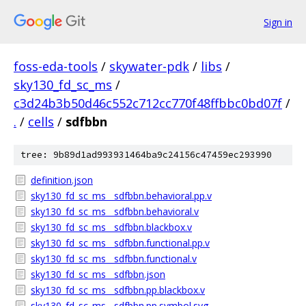
Sign in
foss-eda-tools
/
skywater-pdk
/
libs
/
sky130_fd_sc_ms
/
c3d24b3b50d46c552c712cc770f48ffbbc0bd07f
/
.
/
cells
/
sdfbbn
tree: 9b89d1ad993931464ba9c24156c47459ec293990
definition.json
sky130_fd_sc_ms__sdfbbn.behavioral.pp.v
sky130_fd_sc_ms__sdfbbn.behavioral.v
sky130_fd_sc_ms__sdfbbn.blackbox.v
sky130_fd_sc_ms__sdfbbn.functional.pp.v
sky130_fd_sc_ms__sdfbbn.functional.v
sky130_fd_sc_ms__sdfbbn.json
sky130_fd_sc_ms__sdfbbn.pp.blackbox.v
sky130_fd_sc_ms__sdfbbn.pp.symbol.svg