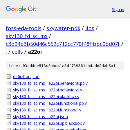
Sign in
foss-eda-tools
/
skywater-pdk
/
libs
/
sky130_fd_sc_ms
/
c3d24b3b50d46c552c712cc770f48ffbbc0bd07f
/
.
/
cells
/
a22oi
tree: 03ed4ce518c2bbd41a3df739361db4cdd8dab6a1
definition.json
sky130_fd_sc_ms__a22oi.behavioral.pp.v
sky130_fd_sc_ms__a22oi.behavioral.v
sky130_fd_sc_ms__a22oi.blackbox.v
sky130_fd_sc_ms__a22oi.functional.pp.v
sky130_fd_sc_ms__a22oi.functional.v
sky130_fd_sc_ms__a22oi.json
sky130_fd_sc_ms__a22oi.pp.blackbox.v
sky130_fd_sc_ms__a22oi.pp.symbol.svg