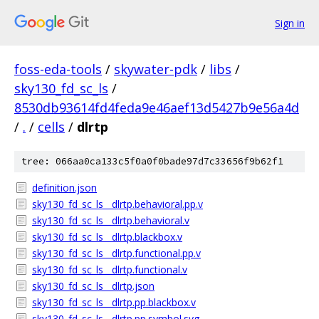
Sign in
foss-eda-tools
/
skywater-pdk
/
libs
/
sky130_fd_sc_ls
/
8530db93614fd4feda9e46aef13d5427b9e56a4d
/
.
/
cells
/
dlrtp
tree: 066aa0ca133c5f0a0f0bade97d7c33656f9b62f1
definition.json
sky130_fd_sc_ls__dlrtp.behavioral.pp.v
sky130_fd_sc_ls__dlrtp.behavioral.v
sky130_fd_sc_ls__dlrtp.blackbox.v
sky130_fd_sc_ls__dlrtp.functional.pp.v
sky130_fd_sc_ls__dlrtp.functional.v
sky130_fd_sc_ls__dlrtp.json
sky130_fd_sc_ls__dlrtp.pp.blackbox.v
sky130_fd_sc_ls__dlrtp.pp.symbol.svg