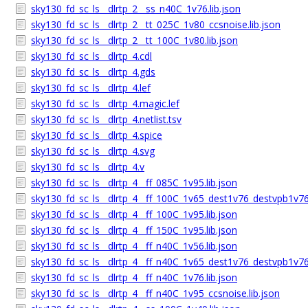
sky130_fd_sc_ls__dlrtp_2__ss_n40C_1v76.lib.json
sky130_fd_sc_ls__dlrtp_2__tt_025C_1v80_ccsnoise.lib.json
sky130_fd_sc_ls__dlrtp_2__tt_100C_1v80.lib.json
sky130_fd_sc_ls__dlrtp_4.cdl
sky130_fd_sc_ls__dlrtp_4.gds
sky130_fd_sc_ls__dlrtp_4.lef
sky130_fd_sc_ls__dlrtp_4.magic.lef
sky130_fd_sc_ls__dlrtp_4.netlist.tsv
sky130_fd_sc_ls__dlrtp_4.spice
sky130_fd_sc_ls__dlrtp_4.svg
sky130_fd_sc_ls__dlrtp_4.v
sky130_fd_sc_ls__dlrtp_4__ff_085C_1v95.lib.json
sky130_fd_sc_ls__dlrtp_4__ff_100C_1v65_dest1v76_destvpb1v76
sky130_fd_sc_ls__dlrtp_4__ff_100C_1v95.lib.json
sky130_fd_sc_ls__dlrtp_4__ff_150C_1v95.lib.json
sky130_fd_sc_ls__dlrtp_4__ff_n40C_1v56.lib.json
sky130_fd_sc_ls__dlrtp_4__ff_n40C_1v65_dest1v76_destvpb1v76
sky130_fd_sc_ls__dlrtp_4__ff_n40C_1v76.lib.json
sky130_fd_sc_ls__dlrtp_4__ff_n40C_1v95_ccsnoise.lib.json