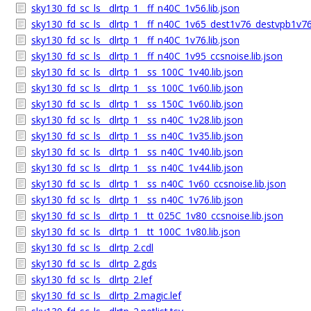
sky130_fd_sc_ls__dlrtp_1__ff_n40C_1v56.lib.json
sky130_fd_sc_ls__dlrtp_1__ff_n40C_1v65_dest1v76_destvpb1v76
sky130_fd_sc_ls__dlrtp_1__ff_n40C_1v76.lib.json
sky130_fd_sc_ls__dlrtp_1__ff_n40C_1v95_ccsnoise.lib.json
sky130_fd_sc_ls__dlrtp_1__ss_100C_1v40.lib.json
sky130_fd_sc_ls__dlrtp_1__ss_100C_1v60.lib.json
sky130_fd_sc_ls__dlrtp_1__ss_150C_1v60.lib.json
sky130_fd_sc_ls__dlrtp_1__ss_n40C_1v28.lib.json
sky130_fd_sc_ls__dlrtp_1__ss_n40C_1v35.lib.json
sky130_fd_sc_ls__dlrtp_1__ss_n40C_1v40.lib.json
sky130_fd_sc_ls__dlrtp_1__ss_n40C_1v44.lib.json
sky130_fd_sc_ls__dlrtp_1__ss_n40C_1v60_ccsnoise.lib.json
sky130_fd_sc_ls__dlrtp_1__ss_n40C_1v76.lib.json
sky130_fd_sc_ls__dlrtp_1__tt_025C_1v80_ccsnoise.lib.json
sky130_fd_sc_ls__dlrtp_1__tt_100C_1v80.lib.json
sky130_fd_sc_ls__dlrtp_2.cdl
sky130_fd_sc_ls__dlrtp_2.gds
sky130_fd_sc_ls__dlrtp_2.lef
sky130_fd_sc_ls__dlrtp_2.magic.lef