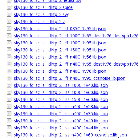
sky130_fd_sc_ls__dlrtp_2.netlist.tsv
sky130_fd_sc_ls__dlrtp_2.spice
sky130_fd_sc_ls__dlrtp_2.svg
sky130_fd_sc_ls__dlrtp_2.v
sky130_fd_sc_ls__dlrtp_2__ff_085C_1v95.lib.json
sky130_fd_sc_ls__dlrtp_2__ff_100C_1v65_dest1v76_destvpb1v76
sky130_fd_sc_ls__dlrtp_2__ff_100C_1v95.lib.json
sky130_fd_sc_ls__dlrtp_2__ff_150C_1v95.lib.json
sky130_fd_sc_ls__dlrtp_2__ff_n40C_1v56.lib.json
sky130_fd_sc_ls__dlrtp_2__ff_n40C_1v65_dest1v76_destvpb1v76
sky130_fd_sc_ls__dlrtp_2__ff_n40C_1v76.lib.json
sky130_fd_sc_ls__dlrtp_2__ff_n40C_1v95_ccsnoise.lib.json
sky130_fd_sc_ls__dlrtp_2__ss_100C_1v40.lib.json
sky130_fd_sc_ls__dlrtp_2__ss_100C_1v60.lib.json
sky130_fd_sc_ls__dlrtp_2__ss_150C_1v60.lib.json
sky130_fd_sc_ls__dlrtp_2__ss_n40C_1v28.lib.json
sky130_fd_sc_ls__dlrtp_2__ss_n40C_1v35.lib.json
sky130_fd_sc_ls__dlrtp_2__ss_n40C_1v40.lib.json
sky130_fd_sc_ls__dlrtp_2__ss_n40C_1v44.lib.json
sky130_fd_sc_ls__dlrtp_2__ss_n40C_1v60_ccsnoise.lib.json