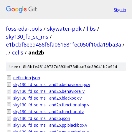
Sign in
foss-eda-tools
/
skywater-pdk
/
libs
/
sky130_fd_sc_ms
/
e1bcbf8eed456f6fa061581fec050f10da19ba3a
/
.
/
cells
/
and2b
tree: 8b3bfe46140737d893bd784b4c74c39041b2a914
definition.json
sky130_fd_sc_ms__and2b.behavioral.pp.v
sky130_fd_sc_ms__and2b.behavioral.v
sky130_fd_sc_ms__and2b.blackbox.v
sky130_fd_sc_ms__and2b.functional.pp.v
sky130_fd_sc_ms__and2b.functional.v
sky130_fd_sc_ms__and2b.json
sky130_fd_sc_ms__and2b.pp.blackbox.v
sky130_fd_sc_ms__and2b.pp.symbol.svg