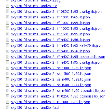
sky130_fd_sc_ms__and2b_2.svg
sky130_fd_sc_ms__and2b_2.v
sky130_fd_sc_ms__and2b_2__ff_085C_1v95_pwrlkg.lib.json
sky130_fd_sc_ms__and2b_2__ff_100C_1v65.lib.json
sky130_fd_sc_ms__and2b_2__ff_100C_1v95.lib.json
sky130_fd_sc_ms__and2b_2__ff_100C_1v95_pwrlkg.lib.json
sky130_fd_sc_ms__and2b_2__ff_150C_1v95.lib.json
sky130_fd_sc_ms__and2b_2__ff_n40C_1v56.lib.json
sky130_fd_sc_ms__and2b_2__ff_n40C_1v65_ka1v76.lib.json
sky130_fd_sc_ms__and2b_2__ff_n40C_1v76.lib.json
sky130_fd_sc_ms__and2b_2__ff_n40C_1v95_ccsnoise.lib.json
sky130_fd_sc_ms__and2b_2__ff_n40C_1v95_pwrlkg.lib.json
sky130_fd_sc_ms__and2b_2__ss_100C_1v60.lib.json
sky130_fd_sc_ms__and2b_2__ss_150C_1v60.lib.json
sky130_fd_sc_ms__and2b_2__ss_n40C_1v28.lib.json
sky130_fd_sc_ms__and2b_2__ss_n40C_1v44.lib.json
sky130_fd_sc_ms__and2b_2__ss_n40C_1v60_ccsnoise.lib.json
sky130_fd_sc_ms__and2b_2__tt_025C_1v80_ccsnoise.lib.json
sky130_fd_sc_ms__and2b_2__tt_100C_1v80.lib.json
sky130_fd_sc_ms__and2b_4.cdl