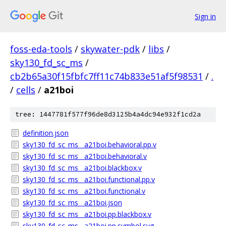
Sign in
foss-eda-tools
/
skywater-pdk
/
libs
/
sky130_fd_sc_ms
/
cb2b65a30f15fbfc7ff11c74b833e51af5f98531
/
.
/
cells
/
a21boi
tree: 1447781f577f96de8d3125b4a4dc94e932f1cd2a
definition.json
sky130_fd_sc_ms__a21boi.behavioral.pp.v
sky130_fd_sc_ms__a21boi.behavioral.v
sky130_fd_sc_ms__a21boi.blackbox.v
sky130_fd_sc_ms__a21boi.functional.pp.v
sky130_fd_sc_ms__a21boi.functional.v
sky130_fd_sc_ms__a21boi.json
sky130_fd_sc_ms__a21boi.pp.blackbox.v
sky130_fd_sc_ms__a21boi.pp.symbol.svg