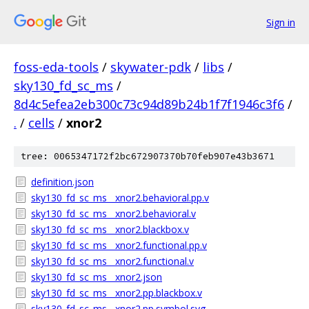
Sign in
foss-eda-tools
/
skywater-pdk
/
libs
/
sky130_fd_sc_ms
/
8d4c5efea2eb300c73c94d89b24b1f7f1946c3f6
/
.
/
cells
/
xnor2
tree: 0065347172f2bc672907370b70feb907e43b3671
definition.json
sky130_fd_sc_ms__xnor2.behavioral.pp.v
sky130_fd_sc_ms__xnor2.behavioral.v
sky130_fd_sc_ms__xnor2.blackbox.v
sky130_fd_sc_ms__xnor2.functional.pp.v
sky130_fd_sc_ms__xnor2.functional.v
sky130_fd_sc_ms__xnor2.json
sky130_fd_sc_ms__xnor2.pp.blackbox.v
sky130_fd_sc_ms__xnor2.pp.symbol.svg