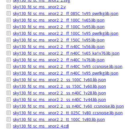
sky130_fd_sc_ms__xnor2_2.svg
sky130_fd_sc_ms__xnor2_2.v
sky130_fd_sc_ms__xnor2_2__ff_085C_1v95_pwrlkg.lib.json
sky130_fd_sc_ms__xnor2_2__ff_100C_1v65.lib.json
sky130_fd_sc_ms__xnor2_2__ff_100C_1v95.lib.json
sky130_fd_sc_ms__xnor2_2__ff_100C_1v95_pwrlkg.lib.json
sky130_fd_sc_ms__xnor2_2__ff_150C_1v95.lib.json
sky130_fd_sc_ms__xnor2_2__ff_n40C_1v56.lib.json
sky130_fd_sc_ms__xnor2_2__ff_n40C_1v65_ka1v76.lib.json
sky130_fd_sc_ms__xnor2_2__ff_n40C_1v76.lib.json
sky130_fd_sc_ms__xnor2_2__ff_n40C_1v95_ccsnoise.lib.json
sky130_fd_sc_ms__xnor2_2__ff_n40C_1v95_pwrlkg.lib.json
sky130_fd_sc_ms__xnor2_2__ss_100C_1v60.lib.json
sky130_fd_sc_ms__xnor2_2__ss_150C_1v60.lib.json
sky130_fd_sc_ms__xnor2_2__ss_n40C_1v28.lib.json
sky130_fd_sc_ms__xnor2_2__ss_n40C_1v44.lib.json
sky130_fd_sc_ms__xnor2_2__ss_n40C_1v60_ccsnoise.lib.json
sky130_fd_sc_ms__xnor2_2__tt_025C_1v80_ccsnoise.lib.json
sky130_fd_sc_ms__xnor2_2__tt_100C_1v80.lib.json
sky130_fd_sc_ms__xnor2_4.cdl