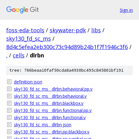
Sign in
foss-eda-tools
/
skywater-pdk
/
libs
/
sky130_fd_sc_ms
/
8d4c5efea2eb300c73c94d89b24b1f7f1946c3f6
/
.
/
cells
/
dlrbn
tree: 766beaa10faf50cda8a4930bc495c845801bf191
definition.json
sky130_fd_sc_ms__dlrbn.behavioral.pp.v
sky130_fd_sc_ms__dlrbn.behavioral.v
sky130_fd_sc_ms__dlrbn.blackbox.v
sky130_fd_sc_ms__dlrbn.functional.pp.v
sky130_fd_sc_ms__dlrbn.functional.v
sky130_fd_sc_ms__dlrbn.json
sky130_fd_sc_ms__dlrbn.pp.blackbox.v
sky130_fd_sc_ms__dlrbn.pp.symbol.svg