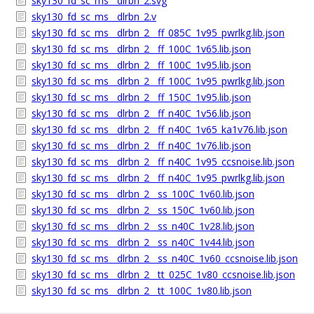
sky130_fd_sc_ms__dlrbn_2.svg
sky130_fd_sc_ms__dlrbn_2.v
sky130_fd_sc_ms__dlrbn_2__ff_085C_1v95_pwrlkg.lib.json
sky130_fd_sc_ms__dlrbn_2__ff_100C_1v65.lib.json
sky130_fd_sc_ms__dlrbn_2__ff_100C_1v95.lib.json
sky130_fd_sc_ms__dlrbn_2__ff_100C_1v95_pwrlkg.lib.json
sky130_fd_sc_ms__dlrbn_2__ff_150C_1v95.lib.json
sky130_fd_sc_ms__dlrbn_2__ff_n40C_1v56.lib.json
sky130_fd_sc_ms__dlrbn_2__ff_n40C_1v65_ka1v76.lib.json
sky130_fd_sc_ms__dlrbn_2__ff_n40C_1v76.lib.json
sky130_fd_sc_ms__dlrbn_2__ff_n40C_1v95_ccsnoise.lib.json
sky130_fd_sc_ms__dlrbn_2__ff_n40C_1v95_pwrlkg.lib.json
sky130_fd_sc_ms__dlrbn_2__ss_100C_1v60.lib.json
sky130_fd_sc_ms__dlrbn_2__ss_150C_1v60.lib.json
sky130_fd_sc_ms__dlrbn_2__ss_n40C_1v28.lib.json
sky130_fd_sc_ms__dlrbn_2__ss_n40C_1v44.lib.json
sky130_fd_sc_ms__dlrbn_2__ss_n40C_1v60_ccsnoise.lib.json
sky130_fd_sc_ms__dlrbn_2__tt_025C_1v80_ccsnoise.lib.json
sky130_fd_sc_ms__dlrbn_2__tt_100C_1v80.lib.json