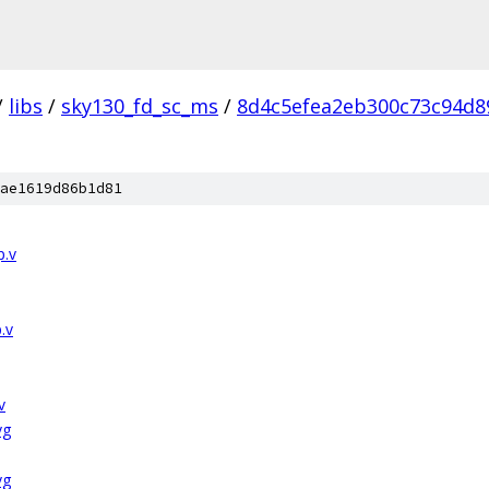
/
libs
/
sky130_fd_sc_ms
/
8d4c5efea2eb300c73c94d8
ae1619d86b1d81
p.v
.v
v
vg
vg