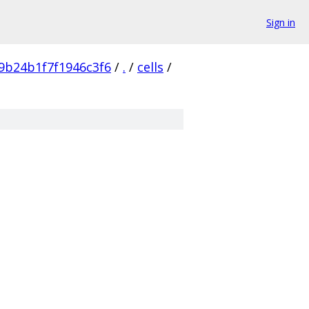
Sign in
9b24b1f7f1946c3f6
/
.
/
cells
/