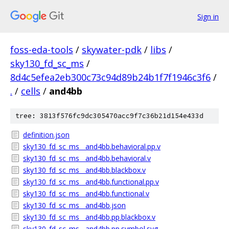
Sign in
foss-eda-tools
/
skywater-pdk
/
libs
/
sky130_fd_sc_ms
/
8d4c5efea2eb300c73c94d89b24b1f7f1946c3f6
/
.
/
cells
/
and4bb
tree: 3813f576fc9dc305470acc9f7c36b21d154e433d
definition.json
sky130_fd_sc_ms__and4bb.behavioral.pp.v
sky130_fd_sc_ms__and4bb.behavioral.v
sky130_fd_sc_ms__and4bb.blackbox.v
sky130_fd_sc_ms__and4bb.functional.pp.v
sky130_fd_sc_ms__and4bb.functional.v
sky130_fd_sc_ms__and4bb.json
sky130_fd_sc_ms__and4bb.pp.blackbox.v
sky130_fd_sc_ms__and4bb.pp.symbol.svg