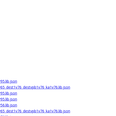
95.lib.json
v65_dest1v76_destvpb1v76_ka1v76.lib.json
95.lib.json
95.lib.json
56.lib.json
v65_dest1v76_destvpb1v76_ka1v76.lib.json