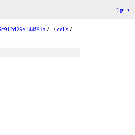
Sign in
5c912d29e144f81a
/
.
/
cells
/