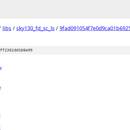
/
libs
/
sky130_fd_sc_ls
/
9fad091054f7e0d9ca01b692
ff2362dd1b8e99
v
v
g
g