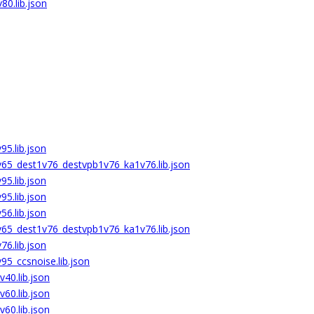
80.lib.json
95.lib.json
v65_dest1v76_destvpb1v76_ka1v76.lib.json
95.lib.json
95.lib.json
56.lib.json
v65_dest1v76_destvpb1v76_ka1v76.lib.json
76.lib.json
95_ccsnoise.lib.json
40.lib.json
60.lib.json
60.lib.json