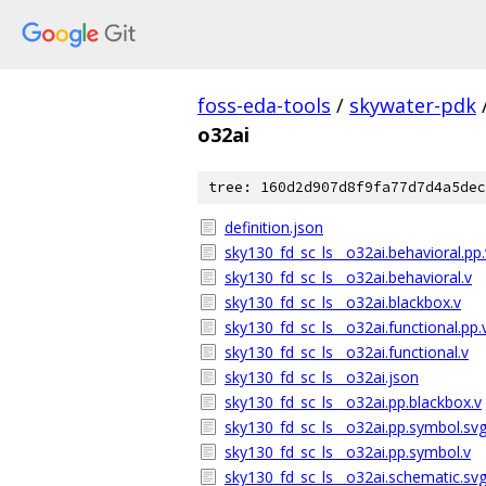
foss-eda-tools
/
skywater-pdk
o32ai
tree: 160d2d907d8f9fa77d7d4a5dec
definition.json
sky130_fd_sc_ls__o32ai.behavioral.pp.
sky130_fd_sc_ls__o32ai.behavioral.v
sky130_fd_sc_ls__o32ai.blackbox.v
sky130_fd_sc_ls__o32ai.functional.pp.
sky130_fd_sc_ls__o32ai.functional.v
sky130_fd_sc_ls__o32ai.json
sky130_fd_sc_ls__o32ai.pp.blackbox.v
sky130_fd_sc_ls__o32ai.pp.symbol.sv
sky130_fd_sc_ls__o32ai.pp.symbol.v
sky130_fd_sc_ls__o32ai.schematic.sv