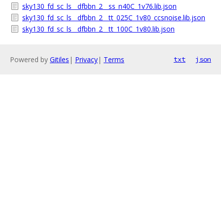
sky130_fd_sc_ls__dfbbn_2__ss_n40C_1v76.lib.json
sky130_fd_sc_ls__dfbbn_2__tt_025C_1v80_ccsnoise.lib.json
sky130_fd_sc_ls__dfbbn_2__tt_100C_1v80.lib.json
Powered by
Gitiles
|
Privacy
|
Terms
txt
json