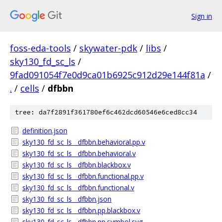
Sign in
foss-eda-tools
/
skywater-pdk
/
libs
/
sky130_fd_sc_ls
/
9fad091054f7e0d9ca01b6925c912d29e144f81a
/
.
/
cells
/
dfbbn
tree: da7f2891f361780ef6c462dcd60546e6ced8cc34
definition.json
sky130_fd_sc_ls__dfbbn.behavioral.pp.v
sky130_fd_sc_ls__dfbbn.behavioral.v
sky130_fd_sc_ls__dfbbn.blackbox.v
sky130_fd_sc_ls__dfbbn.functional.pp.v
sky130_fd_sc_ls__dfbbn.functional.v
sky130_fd_sc_ls__dfbbn.json
sky130_fd_sc_ls__dfbbn.pp.blackbox.v
sky130_fd_sc_ls__dfbbn.pp.symbol.svg