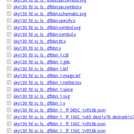
sky130_fd_sc_ls__dfbbn.pp.symbol.v
sky130_fd_sc_ls__dfbbn.schematic.svg
sky130_fd_sc_ls__dfbbn.specify.v
sky130_fd_sc_ls__dfbbn.symbol.svg
sky130_fd_sc_ls__dfbbn.symbol.v
sky130_fd_sc_ls__dfbbn.tb.v
sky130_fd_sc_ls__dfbbn.v
sky130_fd_sc_ls__dfbbn_1.cdl
sky130_fd_sc_ls__dfbbn_1.gds
sky130_fd_sc_ls__dfbbn_1.lef
sky130_fd_sc_ls__dfbbn_1.magic.lef
sky130_fd_sc_ls__dfbbn_1.netlist.tsv
sky130_fd_sc_ls__dfbbn_1.spice
sky130_fd_sc_ls__dfbbn_1.svg
sky130_fd_sc_ls__dfbbn_1.v
sky130_fd_sc_ls__dfbbn_1__ff_085C_1v95.lib.json
sky130_fd_sc_ls__dfbbn_1__ff_100C_1v65_dest1v76_destvpb1v7
sky130_fd_sc_ls__dfbbn_1__ff_100C_1v95.lib.json
sky130_fd_sc_ls__dfbbn_1__ff_150C_1v95.lib.json