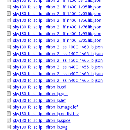
sky130_fd_sc_lp__dlrbn_2__ff_125C_3v15.lib.json
sky130_fd_sc_lp__dlrbn_2__ff_140C_1v95.lib.json
sky130_fd_sc_lp__dlrbn_2__ff_150C_2v05.lib.json
sky130_fd_sc_lp__dlrbn_2__ff_n40C_1v56.lib.json
sky130_fd_sc_lp__dlrbn_2__ff_n40C_1v76.lib.json
sky130_fd_sc_lp__dlrbn_2__ff_n40C_1v95.lib.json
sky130_fd_sc_lp__dlrbn_2__ff_n40C_2v05.lib.json
sky130_fd_sc_lp__dlrbn_2__ss_100C_1v60.lib.json
sky130_fd_sc_lp__dlrbn_2__ss_140C_1v65.lib.json
sky130_fd_sc_lp__dlrbn_2__ss_150C_1v65.lib.json
sky130_fd_sc_lp__dlrbn_2__ss_n40C_1v55.lib.json
sky130_fd_sc_lp__dlrbn_2__ss_n40C_1v60.lib.json
sky130_fd_sc_lp__dlrbn_2__ss_n40C_1v65.lib.json
sky130_fd_sc_lp__dlrbn_lp.cdl
sky130_fd_sc_lp__dlrbn_lp.gds
sky130_fd_sc_lp__dlrbn_lp.lef
sky130_fd_sc_lp__dlrbn_lp.magic.lef
sky130_fd_sc_lp__dlrbn_lp.netlist.tsv
sky130_fd_sc_lp__dlrbn_lp.spice
sky130_fd_sc_lp__dlrbn_lp.svg