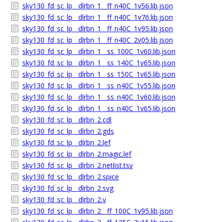
sky130_fd_sc_lp__dlrbn_1__ff_n40C_1v56.lib.json
sky130_fd_sc_lp__dlrbn_1__ff_n40C_1v76.lib.json
sky130_fd_sc_lp__dlrbn_1__ff_n40C_1v95.lib.json
sky130_fd_sc_lp__dlrbn_1__ff_n40C_2v05.lib.json
sky130_fd_sc_lp__dlrbn_1__ss_100C_1v60.lib.json
sky130_fd_sc_lp__dlrbn_1__ss_140C_1v65.lib.json
sky130_fd_sc_lp__dlrbn_1__ss_150C_1v65.lib.json
sky130_fd_sc_lp__dlrbn_1__ss_n40C_1v55.lib.json
sky130_fd_sc_lp__dlrbn_1__ss_n40C_1v60.lib.json
sky130_fd_sc_lp__dlrbn_1__ss_n40C_1v65.lib.json
sky130_fd_sc_lp__dlrbn_2.cdl
sky130_fd_sc_lp__dlrbn_2.gds
sky130_fd_sc_lp__dlrbn_2.lef
sky130_fd_sc_lp__dlrbn_2.magic.lef
sky130_fd_sc_lp__dlrbn_2.netlist.tsv
sky130_fd_sc_lp__dlrbn_2.spice
sky130_fd_sc_lp__dlrbn_2.svg
sky130_fd_sc_lp__dlrbn_2.v
sky130_fd_sc_lp__dlrbn_2__ff_100C_1v95.lib.json