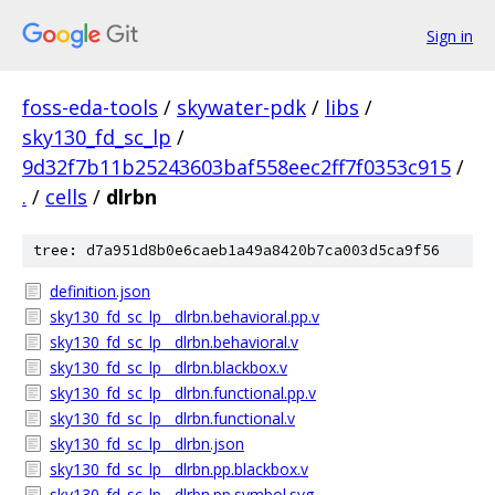
Sign in
foss-eda-tools
/
skywater-pdk
/
libs
/
sky130_fd_sc_lp
/
9d32f7b11b25243603baf558eec2ff7f0353c915
/
.
/
cells
/
dlrbn
tree: d7a951d8b0e6caeb1a49a8420b7ca003d5ca9f56
definition.json
sky130_fd_sc_lp__dlrbn.behavioral.pp.v
sky130_fd_sc_lp__dlrbn.behavioral.v
sky130_fd_sc_lp__dlrbn.blackbox.v
sky130_fd_sc_lp__dlrbn.functional.pp.v
sky130_fd_sc_lp__dlrbn.functional.v
sky130_fd_sc_lp__dlrbn.json
sky130_fd_sc_lp__dlrbn.pp.blackbox.v
sky130_fd_sc_lp__dlrbn.pp.symbol.svg