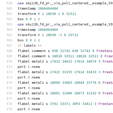
use
 sky130_fd_pr__via_pol1_centered__example_55
timestamp 
1666464484
transform 
0
1
18030
1
0
31511
box 
0
0
1
1
use
 sky130_fd_pr__via_pol1_centered__example_55
timestamp 
1666464484
transform 
0
1
18030
-
1
0
33721
box 
0
0
1
1
<<
 labels 
>>
flabel comment s 
658
31742
658
31742
0
FreeSans
flabel comment s 
18018
32511
18018
32511
0
Free
flabel metal2 s 
17422
34022
17614
34074
3
FreeS
port 
1
 nsew
flabel metal2 s 
17422
33355
17614
33433
3
FreeS
port 
2
 nsew
flabel metal1 s 
18000
33685
18044
33776
0
FreeS
port 
3
 nsew
flabel metal1 s 
18001
31480
18073
31532
0
FreeS
port 
4
 nsew
flabel metal1 s 
3701
33371
3893
33411
3
FreeSan
port 
5
 nsew