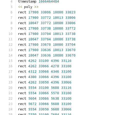
timestamp 
1666464484
<<
 poly 
>>
rect 
17980
33806
18080
33823
rect 
17980
33772
18013
33806
rect 
18047
33772
18080
33806
rect 
17980
33738
18080
33772
rect 
17980
33704
18013
33738
rect 
18047
33704
18080
33738
rect 
17980
33670
18080
33704
rect 
17980
33636
18013
33670
rect 
18047
33636
18080
33670
rect 
4262
33100
4396
33116
rect 
4262
33066
4278
33100
rect 
4312
33066
4346
33100
rect 
4380
33066
4396
33100
rect 
4262
33050
4396
33066
rect 
5554
33100
5688
33116
rect 
5554
33066
5570
33100
rect 
5604
33066
5638
33100
rect 
5672
33066
5688
33100
rect 
5554
33050
5688
33066
rect 
7550
33100
7684
33116