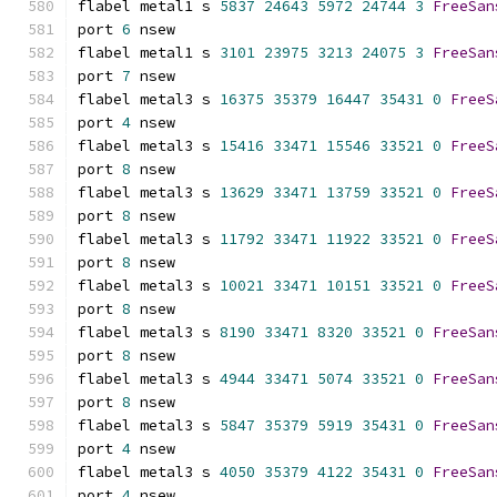
flabel metal1 s 
5837
24643
5972
24744
3
FreeSan
port 
6
 nsew
flabel metal1 s 
3101
23975
3213
24075
3
FreeSan
port 
7
 nsew
flabel metal3 s 
16375
35379
16447
35431
0
FreeS
port 
4
 nsew
flabel metal3 s 
15416
33471
15546
33521
0
FreeS
port 
8
 nsew
flabel metal3 s 
13629
33471
13759
33521
0
FreeS
port 
8
 nsew
flabel metal3 s 
11792
33471
11922
33521
0
FreeS
port 
8
 nsew
flabel metal3 s 
10021
33471
10151
33521
0
FreeS
port 
8
 nsew
flabel metal3 s 
8190
33471
8320
33521
0
FreeSan
port 
8
 nsew
flabel metal3 s 
4944
33471
5074
33521
0
FreeSan
port 
8
 nsew
flabel metal3 s 
5847
35379
5919
35431
0
FreeSan
port 
4
 nsew
flabel metal3 s 
4050
35379
4122
35431
0
FreeSan
port 
4
 nsew