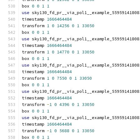
box 
0
0
1
1
use
 sky130_fd_pr__via_pol1__example_55959141808
timestamp 
1666464484
transform 
1
0
14256
0
1
33050
box 
0
0
1
1
use
 sky130_fd_pr__via_pol1__example_55959141808
timestamp 
1666464484
transform 
1
0
14770
0
1
33050
box 
0
0
1
1
use
 sky130_fd_pr__via_pol1__example_55959141808
timestamp 
1666464484
transform 
1
0
7550
0
1
33050
box 
0
0
1
1
use
 sky130_fd_pr__via_pol1__example_55959141808
timestamp 
1666464484
transform 
-
1
0
4396
0
1
33050
box 
0
0
1
1
use
 sky130_fd_pr__via_pol1__example_55959141808
timestamp 
1666464484
transform 
-
1
0
5688
0
1
33050
box 
0
0
1
1