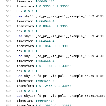
timestamp 
1666464484
transform 
1
0
9356
0
1
33050
box 
0
0
1
1
use
 sky130_fd_pr__via_pol1__example_55959141808
timestamp 
1666464484
transform 
1
0
8844
0
1
33050
box 
0
0
1
1
use
 sky130_fd_pr__via_pol1__example_55959141808
timestamp 
1666464484
transform 
1
0
10646
0
1
33050
box 
0
0
1
1
use
 sky130_fd_pr__via_pol1__example_55959141808
timestamp 
1666464484
transform 
1
0
11161
0
1
33050
box 
0
0
1
1
use
 sky130_fd_pr__via_pol1__example_55959141808
timestamp 
1666464484
transform 
1
0
12455
0
1
33050
box 
0
0
1
1
use
 sky130_fd_pr__via_pol1__example_55959141808
timestamp 
1666464484
transform 
1
0
12962
0
1
33050