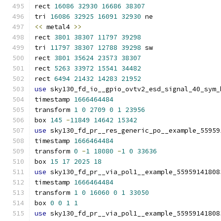
rect 
16086
32930
16686
38307
tri 
16086
32925
16091
32930
 ne
<<
 metal4 
>>
rect 
3801
38307
11797
39298
tri 
11797
38307
12788
39298
 sw
rect 
3801
35624
23573
38307
rect 
5263
33972
15541
34482
rect 
6494
21432
14283
21952
use
 sky130_fd_io__gpio_ovtv2_esd_signal_40_sym_
timestamp 
1666464484
transform 
1
0
2709
0
1
23956
box 
145
-
11849
14642
15342
use
 sky130_fd_pr__res_generic_po__example_55959
timestamp 
1666464484
transform 
0
-
1
18080
-
1
0
33636
box 
15
17
2025
18
use
 sky130_fd_pr__via_pol1__example_55959141808
timestamp 
1666464484
transform 
1
0
16060
0
1
33050
box 
0
0
1
1
use
 sky130_fd_pr__via_pol1__example_55959141808