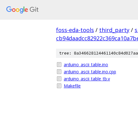
foss-eda-tools
/
third_party
/
s
cb94daadcc82922c369ca10a7b
tree: 8a346628124461140c84d027aa
arduino_ascii_table.ino
arduino_ascii_table.ino.cpp
arduino_ascii_table_tb.v
Makefile