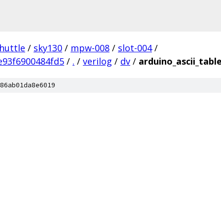
huttle
/
sky130
/
mpw-008
/
slot-004
/
e93f6900484fd5
/
.
/
verilog
/
dv
/
arduino_ascii_tabl
86ab01da8e6019