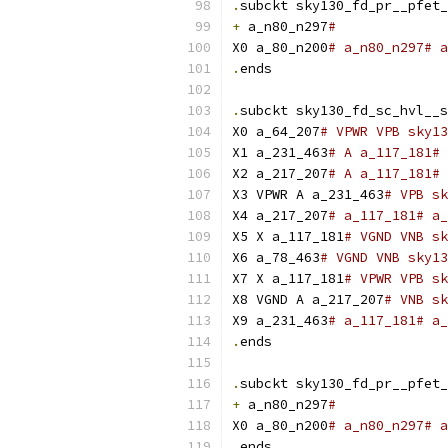
.
subckt sky130_fd_pr__pfet_
+
 a_n80_n297
#
X0 a_80_n200
# a_n80_n297# a
.
ends
.
subckt sky130_fd_sc_hvl__s
X0 a_64_207
# VPWR VPB sky13
X1 a_231_463
# A a_117_181# 
X2 a_217_207
# A a_117_181# 
X3 VPWR A a_231_463
# VPB sk
X4 a_217_207
# a_117_181# a_
X5 X a_117_181
# VGND VNB sk
X6 a_78_463
# VGND VNB sky13
X7 X a_117_181
# VPWR VPB sk
X8 VGND A a_217_207
# VNB sk
X9 a_231_463
# a_117_181# a_
.
ends
.
subckt sky130_fd_pr__pfet_
+
 a_n80_n297
#
X0 a_80_n200
# a_n80_n297# a
.
ends