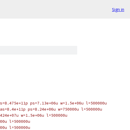
Sign in
s=8.475e+11p ps=7.13e+06u w=1.5e+06u l=500000u
as=8.4e+11p ps=8.24e+06u w=750000u l=500000u
424e+07u w=1.5e+06u l=500000u
00u l=500000u
00u l=500000u