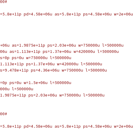
00#
=5.8e+11p pd=4.58e+06u as=5.8e+11p ps=4.58e+06u w=2e+06u
+06u as=1.9875e+11p ps=2.03e+06u w=750000u l=500000u
06u as=1.113e+11p ps=1.37e+06u w=420000u l=500000u
s=0p ps=0u w=750000u l=500000u
1.113e+11p ps=1.37e+06u w=420000u l=500000u
s=9.478e+11p ps=4.36e+06u w=750000u l=500000u
=0p ps=0u w=1.5e+06u l=500000u
000u l=500000u
1.9875e+11p ps=2.03e+06u w=750000u l=500000u
00#
=5.8e+11p pd=4.58e+06u as=5.8e+11p ps=4.58e+06u w=2e+06u