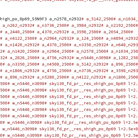
high_po_0p69_S5N9F3 a_n2578_n2932
# a_5142_2500# a_n1034_
 a_n262_n2932# a_n3736_2500# a_3984_n2932# a_n2192_2500#
# a_2440_2500# a_4370_n2932# a_3598_2500# a_2054_2500#
# a_n4122_2500# a_n2964_n2932# a_124_2500# a_n4894_n2932
# a_n1420_n2932# a_4370_2500# a_n3350_n2932# a_n648_n293
2# a_n1420_2500# a_n2964_2500# a_n2578_2500# a_n1034_250
32# a_2826_2500# a_4756_n2932# w_n5446_n3098# a_1282_250
0# a_n3350_2500# a_n4508_2500# a_5142_n2932# a_896_2500#
# a_n1806_n2932# a_4756_2500# a_n3736_n2932# a_3598_n293
2# a_896_n2932# a_n5280_2500# a_n4122_n2932# a_n1806_2500
500# w_n5446_n3098# sky130_fd_pr__res_xhigh_po_0p69 l=2.
500# w_n5446_n3098# sky130_fd_pr__res_xhigh_po_0p69 l=2.
500# w_n5446_n3098# sky130_fd_pr__res_xhigh_po_0p69 l=2.
500# w_n5446_n3098# sky130_fd_pr__res_xhigh_po_0p69 l=2.
500# w_n5446_n3098# sky130_fd_pr__res_xhigh_po_0p69 l=2.
500# w_n5446_n3098# sky130_fd_pr__res_xhigh_po_0p69 l=2.
0# w_n5446_n3098# sky130_fd_pr__res_xhigh_po_0p69 l=2.5e
 w_n5446_n3098# sky130_fd_pr__res_xhigh_po_0p69 l=2.5e+0
0# w_n5446_n3098# sky130_fd_pr__res_xhigh_po_0p69 l=2.5e