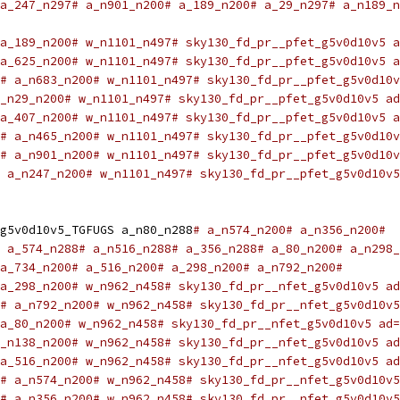
a_247_n297# a_n901_n200# a_189_n200# a_29_n297# a_n189_n
a_189_n200# w_n1101_n497# sky130_fd_pr__pfet_g5v0d10v5 a
a_625_n200# w_n1101_n497# sky130_fd_pr__pfet_g5v0d10v5 a
# a_n683_n200# w_n1101_n497# sky130_fd_pr__pfet_g5v0d10v
_n29_n200# w_n1101_n497# sky130_fd_pr__pfet_g5v0d10v5 ad
 a_407_n200# w_n1101_n497# sky130_fd_pr__pfet_g5v0d10v5 a
# a_n465_n200# w_n1101_n497# sky130_fd_pr__pfet_g5v0d10v
# a_n901_n200# w_n1101_n497# sky130_fd_pr__pfet_g5v0d10v
 a_n247_n200# w_n1101_n497# sky130_fd_pr__pfet_g5v0d10v5
g5v0d10v5_TGFUGS a_n80_n288
# a_n574_n200# a_n356_n200#
 a_574_n288# a_n516_n288# a_356_n288# a_80_n200# a_n298_
a_734_n200# a_516_n200# a_298_n200# a_n792_n200#
a_298_n200# w_n962_n458# sky130_fd_pr__nfet_g5v0d10v5 ad
# a_n792_n200# w_n962_n458# sky130_fd_pr__nfet_g5v0d10v5
a_80_n200# w_n962_n458# sky130_fd_pr__nfet_g5v0d10v5 ad=
_n138_n200# w_n962_n458# sky130_fd_pr__nfet_g5v0d10v5 ad
a_516_n200# w_n962_n458# sky130_fd_pr__nfet_g5v0d10v5 ad
# a_n574_n200# w_n962_n458# sky130_fd_pr__nfet_g5v0d10v5
# a_n356_n200# w_n962_n458# sky130_fd_pr__nfet_g5v0d10v5