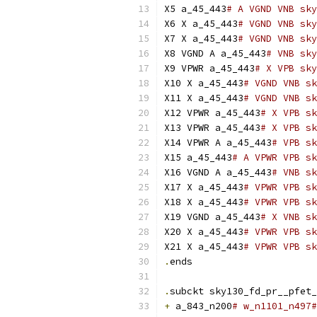
X5 a_45_443
# A VGND VNB sky
X6 X a_45_443
# VGND VNB sk
X7 X a_45_443
# VGND VNB sk
X8 VGND A a_45_443
# VNB sky
X9 VPWR a_45_443
# X VPB sky
X10 X a_45_443
# VGND VNB sk
X11 X a_45_443
# VGND VNB sk
X12 VPWR a_45_443
# X VPB sk
X13 VPWR a_45_443
# X VPB sk
X14 VPWR A a_45_443
# VPB sk
X15 a_45_443
# A VPWR VPB sk
X16 VGND A a_45_443
# VNB sk
X17 X a_45_443
# VPWR VPB sk
X18 X a_45_443
# VPWR VPB sk
X19 VGND a_45_443
# X VNB sk
X20 X a_45_443
# VPWR VPB sk
X21 X a_45_443
# VPWR VPB sk
.
ends
.
subckt sky130_fd_pr__pfet_
+
 a_843_n200
# w_n1101_n497#