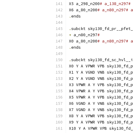
X5 a_298_n200
# a_138_n297# 
X6 a_80_n200
# a_n80_n297# a
.
ends
.
subckt sky130_fd_pr__pfet_
+
 a_n80_n297
#
X0 a_80_n200
# a_n80_n297# a
.
ends
.
subckt sky130_fd_sc_hvl__i
X0 Y A VPWR VPB sky130_fd_p
X1 Y A VGND VNB sky130_fd_p
X2 Y A VGND VNB sky130_fd_p
X3 VPWR A Y VPB sky130_fd_p
X4 VPWR A Y VPB sky130_fd_p
X5 VPWR A Y VPB sky130_fd_p
X6 VGND A Y VNB sky130_fd_p
X7 VGND A Y VNB sky130_fd_p
X8 Y A VPWR VPB sky130_fd_p
X9 Y A VPWR VPB sky130_fd_p
X10 Y A VPWR VPB sky130_fd_