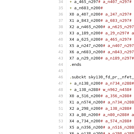
+
 a_465_n297
# a_n407_n297# 
+
 a_n683_n200
#
X0 a_407_n200
# a_247_n297# 
X1 a_843_n200
# a_683_n297# 
X2 a_n465_n200
# a_n625_n297
X3 a_189_n200
# a_29_n297# a
X4 a_625_n200
# a_465_n297#
X5 a_n247_n200
# a_n407_n297
X6 a_n683_n200
# a_n843_n297
X7 a_n29_n200
# a_n189_n297#
.
ends
.
subckt sky130_fd_pr__nfet_
+
 a_n138_n200
# a_n734_n288#
+
 a_138_n288
# w_n962_n458# 
X0 a_516_n200
# a_356_n288# 
X1 a_n574_n200
# a_n734_n288
X2 a_298_n200
# a_138_n288# 
X3 a_80_n200
# a_n80_n288# a
X4 a_734_n200
# a_574_n288# 
X5 a_n356_n200
# a_n516_n288
X6 a_n138_n200
# a_n298_n288