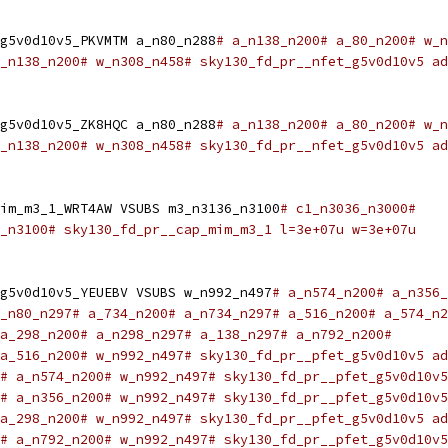
g5v0d10v5_PKVMTM a_n80_n288
# a_n138_n200# a_80_n200# w_n
_n138_n200# w_n308_n458# sky130_fd_pr__nfet_g5v0d10v5 ad
g5v0d10v5_ZK8HQC a_n80_n288
# a_n138_n200# a_80_n200# w_n
_n138_n200# w_n308_n458# sky130_fd_pr__nfet_g5v0d10v5 ad
im_m3_1_WRT4AW VSUBS m3_n3136_n3100
# c1_n3036_n3000#
_n3100# sky130_fd_pr__cap_mim_m3_1 l=3e+07u w=3e+07u
g5v0d10v5_YEUEBV VSUBS w_n992_n497
# a_n574_n200# a_n356_
_n80_n297# a_734_n200# a_n734_n297# a_516_n200# a_574_n2
a_298_n200# a_n298_n297# a_138_n297# a_n792_n200#
a_516_n200# w_n992_n497# sky130_fd_pr__pfet_g5v0d10v5 ad
# a_n574_n200# w_n992_n497# sky130_fd_pr__pfet_g5v0d10v5
# a_n356_n200# w_n992_n497# sky130_fd_pr__pfet_g5v0d10v5
a_298_n200# w_n992_n497# sky130_fd_pr__pfet_g5v0d10v5 ad
# a_n792_n200# w_n992_n497# sky130_fd_pr__pfet_g5v0d10v5