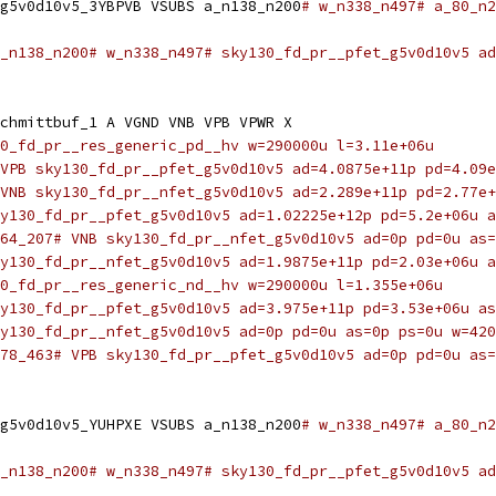
g5v0d10v5_3YBPVB VSUBS a_n138_n200
# w_n338_n497# a_80_n2
_n138_n200# w_n338_n497# sky130_fd_pr__pfet_g5v0d10v5 ad
chmittbuf_1 A VGND VNB VPB VPWR X
0_fd_pr__res_generic_pd__hv w=290000u l=3.11e+06u
VPB sky130_fd_pr__pfet_g5v0d10v5 ad=4.0875e+11p pd=4.09e
VNB sky130_fd_pr__nfet_g5v0d10v5 ad=2.289e+11p pd=2.77e+
y130_fd_pr__pfet_g5v0d10v5 ad=1.02225e+12p pd=5.2e+06u a
64_207# VNB sky130_fd_pr__nfet_g5v0d10v5 ad=0p pd=0u as=
y130_fd_pr__nfet_g5v0d10v5 ad=1.9875e+11p pd=2.03e+06u a
0_fd_pr__res_generic_nd__hv w=290000u l=1.355e+06u
y130_fd_pr__pfet_g5v0d10v5 ad=3.975e+11p pd=3.53e+06u as
y130_fd_pr__nfet_g5v0d10v5 ad=0p pd=0u as=0p ps=0u w=420
78_463# VPB sky130_fd_pr__pfet_g5v0d10v5 ad=0p pd=0u as=
g5v0d10v5_YUHPXE VSUBS a_n138_n200
# w_n338_n497# a_80_n2
_n138_n200# w_n338_n497# sky130_fd_pr__pfet_g5v0d10v5 ad