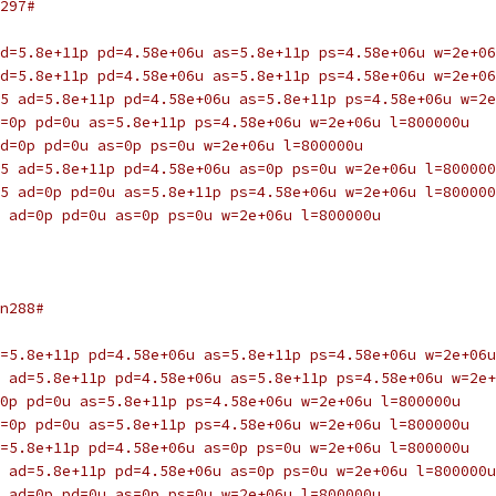
297#
d=5.8e+11p pd=4.58e+06u as=5.8e+11p ps=4.58e+06u w=2e+06
d=5.8e+11p pd=4.58e+06u as=5.8e+11p ps=4.58e+06u w=2e+06
5 ad=5.8e+11p pd=4.58e+06u as=5.8e+11p ps=4.58e+06u w=2e
=0p pd=0u as=5.8e+11p ps=4.58e+06u w=2e+06u l=800000u
d=0p pd=0u as=0p ps=0u w=2e+06u l=800000u
5 ad=5.8e+11p pd=4.58e+06u as=0p ps=0u w=2e+06u l=800000
5 ad=0p pd=0u as=5.8e+11p ps=4.58e+06u w=2e+06u l=800000
 ad=0p pd=0u as=0p ps=0u w=2e+06u l=800000u
n288#
=5.8e+11p pd=4.58e+06u as=5.8e+11p ps=4.58e+06u w=2e+06u
 ad=5.8e+11p pd=4.58e+06u as=5.8e+11p ps=4.58e+06u w=2e+
0p pd=0u as=5.8e+11p ps=4.58e+06u w=2e+06u l=800000u
=0p pd=0u as=5.8e+11p ps=4.58e+06u w=2e+06u l=800000u
=5.8e+11p pd=4.58e+06u as=0p ps=0u w=2e+06u l=800000u
 ad=5.8e+11p pd=4.58e+06u as=0p ps=0u w=2e+06u l=800000u
 ad=0p pd=0u as=0p ps=0u w=2e+06u l=800000u