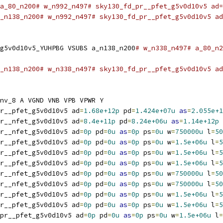
a_80_n200# w_n992_n497# sky130_fd_pr__pfet_g5v0d10v5 ad=
_n138_n200# w_n992_n497# sky130_fd_pr__pfet_g5v0d10v5 ad
g5v0d10v5_YUHPBG VSUBS a_n138_n200
# w_n338_n497# a_80_n2
_n138_n200# w_n338_n497# sky130_fd_pr__pfet_g5v0d10v5 ad
nv_8 A VGND VNB VPB VPWR Y
r__pfet_g5v0d10v5 ad
=
1.68e+12p
 pd
=
1.424e+07u
as
=
2.055e+1
r__nfet_g5v0d10v5 ad
=
8.4e+11p
 pd
=
8.24e+06u
as
=
1.14e+12p
 
r__nfet_g5v0d10v5 ad
=
0p
 pd
=
0u
as
=
0p
 ps
=
0u
 w
=
750000u
 l
=
50
r__pfet_g5v0d10v5 ad
=
0p
 pd
=
0u
as
=
0p
 ps
=
0u
 w
=
1.5e+06u
 l
=
5
r__pfet_g5v0d10v5 ad
=
0p
 pd
=
0u
as
=
0p
 ps
=
0u
 w
=
1.5e+06u
 l
=
5
r__pfet_g5v0d10v5 ad
=
0p
 pd
=
0u
as
=
0p
 ps
=
0u
 w
=
1.5e+06u
 l
=
5
r__nfet_g5v0d10v5 ad
=
0p
 pd
=
0u
as
=
0p
 ps
=
0u
 w
=
750000u
 l
=
50
r__nfet_g5v0d10v5 ad
=
0p
 pd
=
0u
as
=
0p
 ps
=
0u
 w
=
750000u
 l
=
50
r__pfet_g5v0d10v5 ad
=
0p
 pd
=
0u
as
=
0p
 ps
=
0u
 w
=
1.5e+06u
 l
=
5
r__pfet_g5v0d10v5 ad
=
0p
 pd
=
0u
as
=
0p
 ps
=
0u
 w
=
1.5e+06u
 l
=
5
pr__pfet_g5v0d10v5 ad
=
0p
 pd
=
0u
as
=
0p
 ps
=
0u
 w
=
1.5e+06u
 l
=