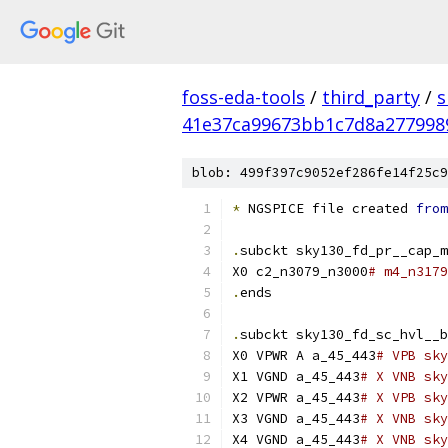
foss-eda-tools
/
third_party
/
s
41e37ca99673bb1c7d8a277998
blob: 499f397c9052ef286fe14f25c9
*
 NGSPICE file created 
from
.
subckt sky130_fd_pr__cap_m
X0 c2_n3079_n3000
# m4_n3179
.
ends
.
subckt sky130_fd_sc_hvl__b
X0 VPWR A a_45_443
# VPB sky
X1 VGND a_45_443
# X VNB sky
X2 VPWR a_45_443
# X VPB sky
X3 VGND a_45_443
# X VNB sky
X4 VGND a_45_443
# X VNB sky