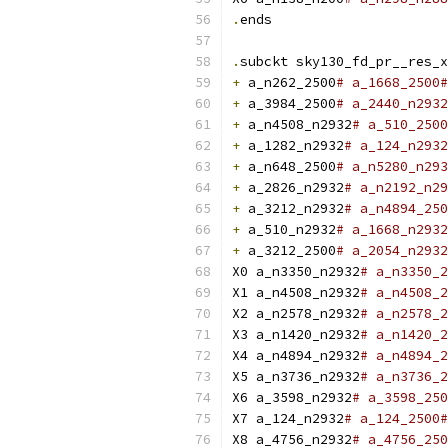
.
ends
.
subckt sky130_fd_pr__res_x
+
 a_n262_2500
# a_1668_2500#
+
 a_3984_2500
# a_2440_n2932
+
 a_n4508_n2932
# a_510_2500
+
 a_1282_n2932
# a_124_n2932
+
 a_n648_2500
# a_n5280_n293
+
 a_2826_n2932
# a_n2192_n29
+
 a_3212_n2932
# a_n4894_250
+
 a_510_n2932
# a_1668_n2932
+
 a_3212_2500
# a_2054_n293
X0 a_n3350_n2932
# a_n3350_2
X1 a_n4508_n2932
# a_n4508_2
X2 a_n2578_n2932
# a_n2578_2
X3 a_n1420_n2932
# a_n1420_2
X4 a_n4894_n2932
# a_n4894_2
X5 a_n3736_n2932
# a_n3736_2
X6 a_3598_n2932
# a_3598_250
X7 a_124_n2932
# a_124_2500#
X8 a_4756_n2932
# a_4756_250