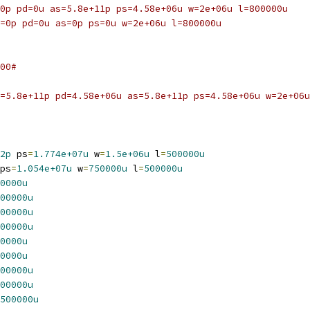
0p pd=0u as=5.8e+11p ps=4.58e+06u w=2e+06u l=800000u
=0p pd=0u as=0p ps=0u w=2e+06u l=800000u
00#
=5.8e+11p pd=4.58e+06u as=5.8e+11p ps=4.58e+06u w=2e+06u
2p
 ps
=
1.774e+07u
 w
=
1.5e+06u
 l
=
500000u
ps
=
1.054e+07u
 w
=
750000u
 l
=
500000u
0000u
00000u
00000u
00000u
0000u
0000u
00000u
00000u
500000u