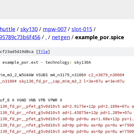
huttle
/
sky130
/
mpw-007
/
slot-015
/
95789c73b6f456
/
.
/
netgen
/
example_por.spice
cf25ad5d19d8ca [
file
]
 example_por
.
ext 
-
 technology
:
 sky130A
im_m3_2_W5U4AW VSUBS m4_n3179_n3100
# c2_n3079_n3000#
_n3100# sky130_fd_pr__cap_mim_m3_2 l=3e+07u w=3e+07u
uf_8 A VGND VNB VPB VPWR X
130_fd_pr__pfet_g5v0d10v5 ad=2.9175e+12p pd=2.189e+07u a
130_fd_pr__nfet_g5v0d10v5 ad=1.45875e+12p pd=1.289e+07u 
130_fd_pr__pfet_g5v0d10v5 ad=0p pd=0u as=1.68e+12p ps=1.
130_fd_pr__nfet_g5v0d10v5 ad=0p pd=0u as=0p ps=0u w=7500
130_fd_pr__nfet_g5v0d10v5 ad=0p pd=0u as=0p ps=0u w=7500