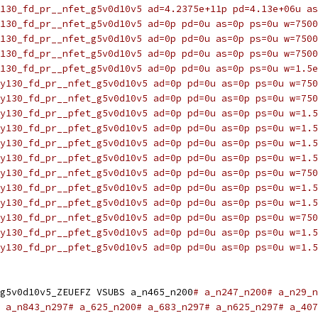
130_fd_pr__nfet_g5v0d10v5 ad=4.2375e+11p pd=4.13e+06u as
y130_fd_pr__nfet_g5v0d10v5 ad=0p pd=0u as=0p ps=0u w=7500
y130_fd_pr__nfet_g5v0d10v5 ad=0p pd=0u as=0p ps=0u w=7500
130_fd_pr__nfet_g5v0d10v5 ad=0p pd=0u as=0p ps=0u w=7500
130_fd_pr__pfet_g5v0d10v5 ad=0p pd=0u as=0p ps=0u w=1.5e
y130_fd_pr__nfet_g5v0d10v5 ad=0p pd=0u as=0p ps=0u w=750
y130_fd_pr__nfet_g5v0d10v5 ad=0p pd=0u as=0p ps=0u w=750
y130_fd_pr__pfet_g5v0d10v5 ad=0p pd=0u as=0p ps=0u w=1.5
y130_fd_pr__pfet_g5v0d10v5 ad=0p pd=0u as=0p ps=0u w=1.5
y130_fd_pr__pfet_g5v0d10v5 ad=0p pd=0u as=0p ps=0u w=1.5
y130_fd_pr__pfet_g5v0d10v5 ad=0p pd=0u as=0p ps=0u w=1.5
y130_fd_pr__nfet_g5v0d10v5 ad=0p pd=0u as=0p ps=0u w=750
y130_fd_pr__pfet_g5v0d10v5 ad=0p pd=0u as=0p ps=0u w=1.5
y130_fd_pr__pfet_g5v0d10v5 ad=0p pd=0u as=0p ps=0u w=1.5
y130_fd_pr__nfet_g5v0d10v5 ad=0p pd=0u as=0p ps=0u w=750
y130_fd_pr__pfet_g5v0d10v5 ad=0p pd=0u as=0p ps=0u w=1.5
y130_fd_pr__pfet_g5v0d10v5 ad=0p pd=0u as=0p ps=0u w=1.5
g5v0d10v5_ZEUEFZ VSUBS a_n465_n200
# a_n247_n200# a_n29_n
 a_n843_n297# a_625_n200# a_683_n297# a_n625_n297# a_407