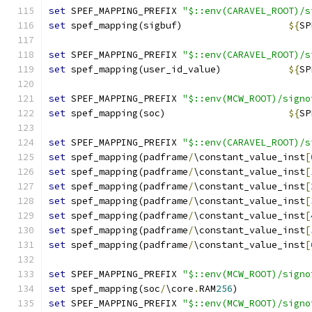
set
 SPEF_MAPPING_PREFIX 
"$::env(CARAVEL_ROOT)/s
set
 spef_mapping(sigbuf)                   
${
SP
set
 SPEF_MAPPING_PREFIX 
"$::env(CARAVEL_ROOT)/s
set
 spef_mapping(user_id_value)            
${
SP
set
 SPEF_MAPPING_PREFIX 
"$::env(MCW_ROOT)/signo
set
 spef_mapping(soc)                      
${
SP
set
 SPEF_MAPPING_PREFIX 
"$::env(CARAVEL_ROOT)/s
set
 spef_mapping(padframe
/
\constant_value_inst
[
set
 spef_mapping(padframe
/
\constant_value_inst
[
set
 spef_mapping(padframe
/
\constant_value_inst
[
set
 spef_mapping(padframe
/
\constant_value_inst
[
set
 spef_mapping(padframe
/
\constant_value_inst
[
set
 spef_mapping(padframe
/
\constant_value_inst
[
set
 spef_mapping(padframe
/
\constant_value_inst
[
set
 SPEF_MAPPING_PREFIX 
"$::env(MCW_ROOT)/signo
set
 spef_mapping(soc
/
\core
.
RAM
256
)             
set
 SPEF_MAPPING_PREFIX 
"$::env(MCW_ROOT)/signo