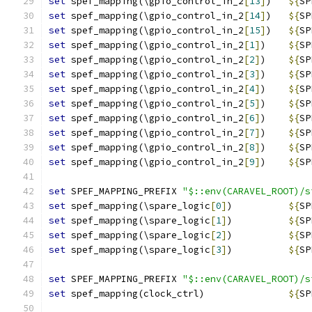
set
 spef_mapping(\gpio_control_in_2
[
13
]
)   
${
SP
set
 spef_mapping(\gpio_control_in_2
[
14
]
)   
${
SP
set
 spef_mapping(\gpio_control_in_2
[
15
]
)   
${
SP
set
 spef_mapping(\gpio_control_in_2
[
1
]
)    
${
SP
set
 spef_mapping(\gpio_control_in_2
[
2
]
)    
${
SP
set
 spef_mapping(\gpio_control_in_2
[
3
]
)    
${
SP
set
 spef_mapping(\gpio_control_in_2
[
4
]
)    
${
SP
set
 spef_mapping(\gpio_control_in_2
[
5
]
)    
${
SP
set
 spef_mapping(\gpio_control_in_2
[
6
]
)    
${
SP
set
 spef_mapping(\gpio_control_in_2
[
7
]
)    
${
SP
set
 spef_mapping(\gpio_control_in_2
[
8
]
)    
${
SP
set
 spef_mapping(\gpio_control_in_2
[
9
]
)    
${
SP
set
 SPEF_MAPPING_PREFIX 
"$::env(CARAVEL_ROOT)/s
set
 spef_mapping(\spare_logic
[
0
]
)          
${
SP
set
 spef_mapping(\spare_logic
[
1
]
)          
${
SP
set
 spef_mapping(\spare_logic
[
2
]
)          
${
SP
set
 spef_mapping(\spare_logic
[
3
]
)          
${
SP
set
 SPEF_MAPPING_PREFIX 
"$::env(CARAVEL_ROOT)/s
set
 spef_mapping(clock_ctrl)               
${
SP