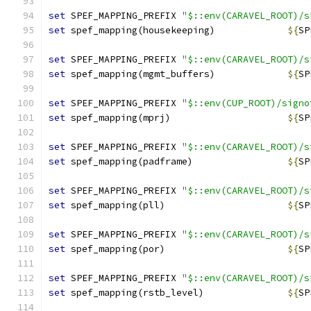
set
 SPEF_MAPPING_PREFIX 
"$::env(CARAVEL_ROOT)/s
set
 spef_mapping(housekeeping)             
${
SP
set
 SPEF_MAPPING_PREFIX 
"$::env(CARAVEL_ROOT)/s
set
 spef_mapping(mgmt_buffers)             
${
SP
set
 SPEF_MAPPING_PREFIX 
"$::env(CUP_ROOT)/signo
set
 spef_mapping(mprj)                     
${
SP
set
 SPEF_MAPPING_PREFIX 
"$::env(CARAVEL_ROOT)/s
set
 spef_mapping(padframe)                 
${
SP
set
 SPEF_MAPPING_PREFIX 
"$::env(CARAVEL_ROOT)/s
set
 spef_mapping(pll)                      
${
SP
set
 SPEF_MAPPING_PREFIX 
"$::env(CARAVEL_ROOT)/s
set
 spef_mapping(por)                      
${
SP
set
 SPEF_MAPPING_PREFIX 
"$::env(CARAVEL_ROOT)/s
set
 spef_mapping(rstb_level)               
${
SP