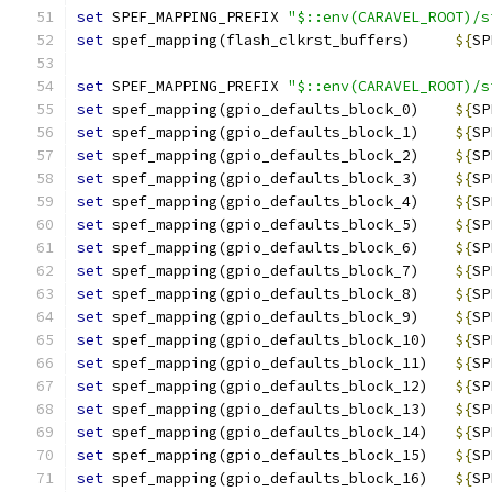
set
 SPEF_MAPPING_PREFIX 
"$::env(CARAVEL_ROOT)/s
set
 spef_mapping(flash_clkrst_buffers)     
${
SP
set
 SPEF_MAPPING_PREFIX 
"$::env(CARAVEL_ROOT)/s
set
 spef_mapping(gpio_defaults_block_0)    
${
SP
set
 spef_mapping(gpio_defaults_block_1)    
${
SP
set
 spef_mapping(gpio_defaults_block_2)    
${
SP
set
 spef_mapping(gpio_defaults_block_3)    
${
SP
set
 spef_mapping(gpio_defaults_block_4)    
${
SP
set
 spef_mapping(gpio_defaults_block_5)    
${
SP
set
 spef_mapping(gpio_defaults_block_6)    
${
SP
set
 spef_mapping(gpio_defaults_block_7)    
${
SP
set
 spef_mapping(gpio_defaults_block_8)    
${
SP
set
 spef_mapping(gpio_defaults_block_9)    
${
SP
set
 spef_mapping(gpio_defaults_block_10)   
${
SP
set
 spef_mapping(gpio_defaults_block_11)   
${
SP
set
 spef_mapping(gpio_defaults_block_12)   
${
SP
set
 spef_mapping(gpio_defaults_block_13)   
${
SP
set
 spef_mapping(gpio_defaults_block_14)   
${
SP
set
 spef_mapping(gpio_defaults_block_15)   
${
SP
set
 spef_mapping(gpio_defaults_block_16)   
${
SP