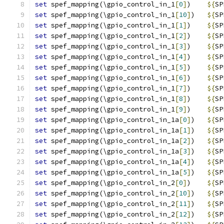
set
 spef_mapping(\gpio_control_in_1
[
0
]
)    
${
SP
set
 spef_mapping(\gpio_control_in_1
[
10
]
)   
${
SP
set
 spef_mapping(\gpio_control_in_1
[
1
]
)    
${
SP
set
 spef_mapping(\gpio_control_in_1
[
2
]
)    
${
SP
set
 spef_mapping(\gpio_control_in_1
[
3
]
)    
${
SP
set
 spef_mapping(\gpio_control_in_1
[
4
]
)    
${
SP
set
 spef_mapping(\gpio_control_in_1
[
5
]
)    
${
SP
set
 spef_mapping(\gpio_control_in_1
[
6
]
)    
${
SP
set
 spef_mapping(\gpio_control_in_1
[
7
]
)    
${
SP
set
 spef_mapping(\gpio_control_in_1
[
8
]
)    
${
SP
set
 spef_mapping(\gpio_control_in_1
[
9
]
)    
${
SP
set
 spef_mapping(\gpio_control_in_1a
[
0
]
)   
${
SP
set
 spef_mapping(\gpio_control_in_1a
[
1
]
)   
${
SP
set
 spef_mapping(\gpio_control_in_1a
[
2
]
)   
${
SP
set
 spef_mapping(\gpio_control_in_1a
[
3
]
)   
${
SP
set
 spef_mapping(\gpio_control_in_1a
[
4
]
)   
${
SP
set
 spef_mapping(\gpio_control_in_1a
[
5
]
)   
${
SP
set
 spef_mapping(\gpio_control_in_2
[
0
]
)    
${
SP
set
 spef_mapping(\gpio_control_in_2
[
10
]
)   
${
SP
set
 spef_mapping(\gpio_control_in_2
[
11
]
)   
${
SP
set
 spef_mapping(\gpio_control_in_2
[
12
]
)   
${
SP