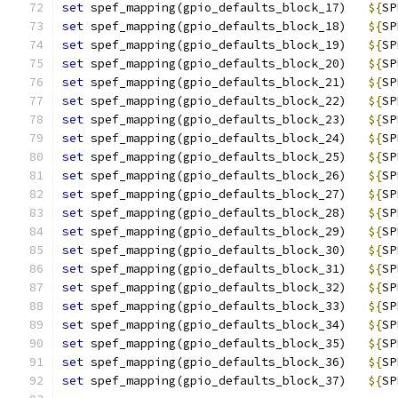
set
 spef_mapping(gpio_defaults_block_17)   
${
SP
set
 spef_mapping(gpio_defaults_block_18)   
${
SP
set
 spef_mapping(gpio_defaults_block_19)   
${
SP
set
 spef_mapping(gpio_defaults_block_20)   
${
SP
set
 spef_mapping(gpio_defaults_block_21)   
${
SP
set
 spef_mapping(gpio_defaults_block_22)   
${
SP
set
 spef_mapping(gpio_defaults_block_23)   
${
SP
set
 spef_mapping(gpio_defaults_block_24)   
${
SP
set
 spef_mapping(gpio_defaults_block_25)   
${
SP
set
 spef_mapping(gpio_defaults_block_26)   
${
SP
set
 spef_mapping(gpio_defaults_block_27)   
${
SP
set
 spef_mapping(gpio_defaults_block_28)   
${
SP
set
 spef_mapping(gpio_defaults_block_29)   
${
SP
set
 spef_mapping(gpio_defaults_block_30)   
${
SP
set
 spef_mapping(gpio_defaults_block_31)   
${
SP
set
 spef_mapping(gpio_defaults_block_32)   
${
SP
set
 spef_mapping(gpio_defaults_block_33)   
${
SP
set
 spef_mapping(gpio_defaults_block_34)   
${
SP
set
 spef_mapping(gpio_defaults_block_35)   
${
SP
set
 spef_mapping(gpio_defaults_block_36)   
${
SP
set
 spef_mapping(gpio_defaults_block_37)   
${
SP