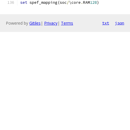
set
 spef_mapping(soc
/
\core
.
RAM
128
)             
Powered by
Gitiles
|
Privacy
|
Terms
txt
json