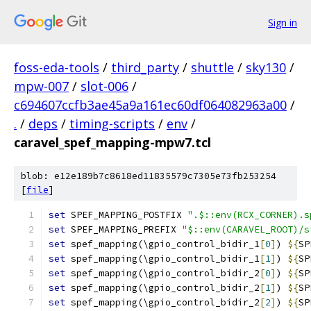
Sign in
foss-eda-tools
/
third_party
/
shuttle
/
sky130
/
mpw-007
/
slot-006
/
c694607ccfb3ae45a9a161ec60df064082963a00
/
.
/
deps
/
timing-scripts
/
env
/
caravel_spef_mapping-mpw7.tcl
blob: e12e189b7c8618ed11835579c7305e73fb253254
[
file
]
set
 SPEF_MAPPING_POSTFIX 
".$::env(RCX_CORNER).s
set
 SPEF_MAPPING_PREFIX 
"$::env(CARAVEL_ROOT)/s
set
 spef_mapping(\gpio_control_bidir_1
[
0
]
) 
${
SP
set
 spef_mapping(\gpio_control_bidir_1
[
1
]
) 
${
SP
set
 spef_mapping(\gpio_control_bidir_2
[
0
]
) 
${
SP
set
 spef_mapping(\gpio_control_bidir_2
[
1
]
) 
${
SP
set
 spef_mapping(\gpio_control_bidir_2
[
2
]
) 
${
SP