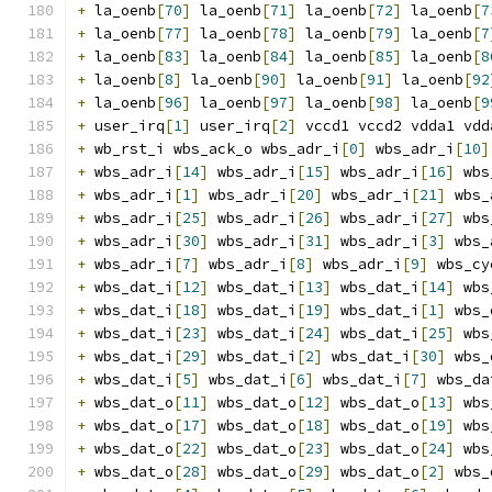
+
 la_oenb
[
70
]
 la_oenb
[
71
]
 la_oenb
[
72
]
 la_oenb
[
7
+
 la_oenb
[
77
]
 la_oenb
[
78
]
 la_oenb
[
79
]
 la_oenb
[
7
+
 la_oenb
[
83
]
 la_oenb
[
84
]
 la_oenb
[
85
]
 la_oenb
[
8
+
 la_oenb
[
8
]
 la_oenb
[
90
]
 la_oenb
[
91
]
 la_oenb
[
92
+
 la_oenb
[
96
]
 la_oenb
[
97
]
 la_oenb
[
98
]
 la_oenb
[
9
+
 user_irq
[
1
]
 user_irq
[
2
]
 vccd1 vccd2 vdda1 vdd
+
 wb_rst_i wbs_ack_o wbs_adr_i
[
0
]
 wbs_adr_i
[
10
]
+
 wbs_adr_i
[
14
]
 wbs_adr_i
[
15
]
 wbs_adr_i
[
16
]
 wbs
+
 wbs_adr_i
[
1
]
 wbs_adr_i
[
20
]
 wbs_adr_i
[
21
]
 wbs_
+
 wbs_adr_i
[
25
]
 wbs_adr_i
[
26
]
 wbs_adr_i
[
27
]
 wbs
+
 wbs_adr_i
[
30
]
 wbs_adr_i
[
31
]
 wbs_adr_i
[
3
]
 wbs_
+
 wbs_adr_i
[
7
]
 wbs_adr_i
[
8
]
 wbs_adr_i
[
9
]
 wbs_cy
+
 wbs_dat_i
[
12
]
 wbs_dat_i
[
13
]
 wbs_dat_i
[
14
]
 wbs
+
 wbs_dat_i
[
18
]
 wbs_dat_i
[
19
]
 wbs_dat_i
[
1
]
 wbs_
+
 wbs_dat_i
[
23
]
 wbs_dat_i
[
24
]
 wbs_dat_i
[
25
]
 wbs
+
 wbs_dat_i
[
29
]
 wbs_dat_i
[
2
]
 wbs_dat_i
[
30
]
 wbs_
+
 wbs_dat_i
[
5
]
 wbs_dat_i
[
6
]
 wbs_dat_i
[
7
]
 wbs_da
+
 wbs_dat_o
[
11
]
 wbs_dat_o
[
12
]
 wbs_dat_o
[
13
]
 wbs
+
 wbs_dat_o
[
17
]
 wbs_dat_o
[
18
]
 wbs_dat_o
[
19
]
 wbs
+
 wbs_dat_o
[
22
]
 wbs_dat_o
[
23
]
 wbs_dat_o
[
24
]
 wbs
+
 wbs_dat_o
[
28
]
 wbs_dat_o
[
29
]
 wbs_dat_o
[
2
]
 wbs_