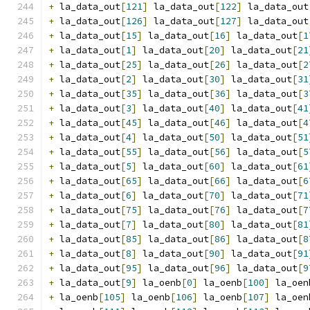
+
 la_data_out
[
121
]
 la_data_out
[
122
]
 la_data_out
+
 la_data_out
[
126
]
 la_data_out
[
127
]
 la_data_out
+
 la_data_out
[
15
]
 la_data_out
[
16
]
 la_data_out
[
1
+
 la_data_out
[
1
]
 la_data_out
[
20
]
 la_data_out
[
21
+
 la_data_out
[
25
]
 la_data_out
[
26
]
 la_data_out
[
2
+
 la_data_out
[
2
]
 la_data_out
[
30
]
 la_data_out
[
31
+
 la_data_out
[
35
]
 la_data_out
[
36
]
 la_data_out
[
3
+
 la_data_out
[
3
]
 la_data_out
[
40
]
 la_data_out
[
41
+
 la_data_out
[
45
]
 la_data_out
[
46
]
 la_data_out
[
4
+
 la_data_out
[
4
]
 la_data_out
[
50
]
 la_data_out
[
51
+
 la_data_out
[
55
]
 la_data_out
[
56
]
 la_data_out
[
5
+
 la_data_out
[
5
]
 la_data_out
[
60
]
 la_data_out
[
61
+
 la_data_out
[
65
]
 la_data_out
[
66
]
 la_data_out
[
6
+
 la_data_out
[
6
]
 la_data_out
[
70
]
 la_data_out
[
71
+
 la_data_out
[
75
]
 la_data_out
[
76
]
 la_data_out
[
7
+
 la_data_out
[
7
]
 la_data_out
[
80
]
 la_data_out
[
81
+
 la_data_out
[
85
]
 la_data_out
[
86
]
 la_data_out
[
8
+
 la_data_out
[
8
]
 la_data_out
[
90
]
 la_data_out
[
91
+
 la_data_out
[
95
]
 la_data_out
[
96
]
 la_data_out
[
9
+
 la_data_out
[
9
]
 la_oenb
[
0
]
 la_oenb
[
100
]
 la_oen
+
 la_oenb
[
105
]
 la_oenb
[
106
]
 la_oenb
[
107
]
 la_oen