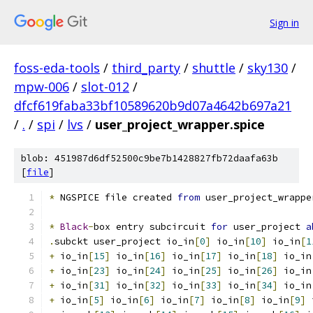
Sign in
foss-eda-tools
/
third_party
/
shuttle
/
sky130
/
mpw-006
/
slot-012
/
dfcf619faba33bf10589620b9d07a4642b697a21
/
.
/
spi
/
lvs
/
user_project_wrapper.spice
blob: 451987d6df52500c9be7b1428827fb72daafa63b
[
file
]
*
 NGSPICE file created 
from
 user_project_wrappe
*
Black
-
box entry subcircuit 
for
 user_project 
a
.
subckt user_project io_in
[
0
]
 io_in
[
10
]
 io_in
[
1
+
 io_in
[
15
]
 io_in
[
16
]
 io_in
[
17
]
 io_in
[
18
]
 io_in
+
 io_in
[
23
]
 io_in
[
24
]
 io_in
[
25
]
 io_in
[
26
]
 io_in
+
 io_in
[
31
]
 io_in
[
32
]
 io_in
[
33
]
 io_in
[
34
]
 io_in
+
 io_in
[
5
]
 io_in
[
6
]
 io_in
[
7
]
 io_in
[
8
]
 io_in
[
9
]
 