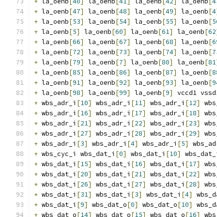
+
 la_oenb
[
40
]
 la_oenb
[
41
]
 la_oenb
[
42
]
 la_oenb
[
4
+
 la_oenb
[
47
]
 la_oenb
[
48
]
 la_oenb
[
49
]
 la_oenb
[
4
+
 la_oenb
[
53
]
 la_oenb
[
54
]
 la_oenb
[
55
]
 la_oenb
[
5
+
 la_oenb
[
5
]
 la_oenb
[
60
]
 la_oenb
[
61
]
 la_oenb
[
62
+
 la_oenb
[
66
]
 la_oenb
[
67
]
 la_oenb
[
68
]
 la_oenb
[
6
+
 la_oenb
[
72
]
 la_oenb
[
73
]
 la_oenb
[
74
]
 la_oenb
[
7
+
 la_oenb
[
79
]
 la_oenb
[
7
]
 la_oenb
[
80
]
 la_oenb
[
81
+
 la_oenb
[
85
]
 la_oenb
[
86
]
 la_oenb
[
87
]
 la_oenb
[
8
+
 la_oenb
[
91
]
 la_oenb
[
92
]
 la_oenb
[
93
]
 la_oenb
[
9
+
 la_oenb
[
98
]
 la_oenb
[
99
]
 la_oenb
[
9
]
 vccd1 vssd
+
 wbs_adr_i
[
10
]
 wbs_adr_i
[
11
]
 wbs_adr_i
[
12
]
 wbs
+
 wbs_adr_i
[
16
]
 wbs_adr_i
[
17
]
 wbs_adr_i
[
18
]
 wbs
+
 wbs_adr_i
[
21
]
 wbs_adr_i
[
22
]
 wbs_adr_i
[
23
]
 wbs
+
 wbs_adr_i
[
27
]
 wbs_adr_i
[
28
]
 wbs_adr_i
[
29
]
 wbs
+
 wbs_adr_i
[
3
]
 wbs_adr_i
[
4
]
 wbs_adr_i
[
5
]
 wbs_ad
+
 wbs_cyc_i wbs_dat_i
[
0
]
 wbs_dat_i
[
10
]
 wbs_dat_
+
 wbs_dat_i
[
15
]
 wbs_dat_i
[
16
]
 wbs_dat_i
[
17
]
 wbs
+
 wbs_dat_i
[
20
]
 wbs_dat_i
[
21
]
 wbs_dat_i
[
22
]
 wbs
+
 wbs_dat_i
[
26
]
 wbs_dat_i
[
27
]
 wbs_dat_i
[
28
]
 wbs
+
 wbs_dat_i
[
31
]
 wbs_dat_i
[
3
]
 wbs_dat_i
[
4
]
 wbs_d
+
 wbs_dat_i
[
9
]
 wbs_dat_o
[
0
]
 wbs_dat_o
[
10
]
 wbs_d
+
 wbs_dat_o
[
14
]
 wbs_dat_o
[
15
]
 wbs_dat_o
[
16
]
 wbs