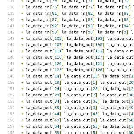
+
 la_data_in
[
70
]
 la_data_in
[
71
]
 la_data_in
[
72
]
 
+
 la_data_in
[
76
]
 la_data_in
[
77
]
 la_data_in
[
78
]
 
+
 la_data_in
[
81
]
 la_data_in
[
82
]
 la_data_in
[
83
]
 
+
 la_data_in
[
87
]
 la_data_in
[
88
]
 la_data_in
[
89
]
 
+
 la_data_in
[
92
]
 la_data_in
[
93
]
 la_data_in
[
94
]
 
+
 la_data_in
[
98
]
 la_data_in
[
99
]
 la_data_in
[
9
]
 l
+
 la_data_out
[
102
]
 la_data_out
[
103
]
 la_data_out
+
 la_data_out
[
107
]
 la_data_out
[
108
]
 la_data_out
+
 la_data_out
[
111
]
 la_data_out
[
112
]
 la_data_out
+
 la_data_out
[
116
]
 la_data_out
[
117
]
 la_data_out
+
 la_data_out
[
120
]
 la_data_out
[
121
]
 la_data_out
+
 la_data_out
[
125
]
 la_data_out
[
126
]
 la_data_out
+
 la_data_out
[
14
]
 la_data_out
[
15
]
 la_data_out
[
1
+
 la_data_out
[
19
]
 la_data_out
[
1
]
 la_data_out
[
20
+
 la_data_out
[
24
]
 la_data_out
[
25
]
 la_data_out
[
2
+
 la_data_out
[
29
]
 la_data_out
[
2
]
 la_data_out
[
30
+
 la_data_out
[
34
]
 la_data_out
[
35
]
 la_data_out
[
3
+
 la_data_out
[
39
]
 la_data_out
[
3
]
 la_data_out
[
40
+
 la_data_out
[
44
]
 la_data_out
[
45
]
 la_data_out
[
4
+
 la_data_out
[
49
]
 la_data_out
[
4
]
 la_data_out
[
50
+
 la_data_out
[
54
]
 la_data_out
[
55
]
 la_data_out
[
5
+
 la_data_out
[
59
]
 la_data_out
[
5
]
 la_data_out
[
60