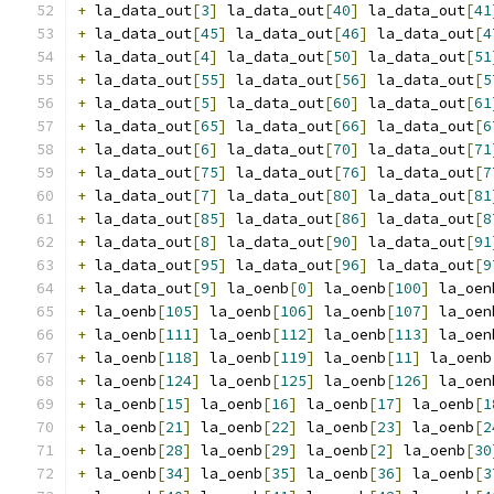
+
 la_data_out
[
3
]
 la_data_out
[
40
]
 la_data_out
[
41
+
 la_data_out
[
45
]
 la_data_out
[
46
]
 la_data_out
[
4
+
 la_data_out
[
4
]
 la_data_out
[
50
]
 la_data_out
[
51
+
 la_data_out
[
55
]
 la_data_out
[
56
]
 la_data_out
[
5
+
 la_data_out
[
5
]
 la_data_out
[
60
]
 la_data_out
[
61
+
 la_data_out
[
65
]
 la_data_out
[
66
]
 la_data_out
[
6
+
 la_data_out
[
6
]
 la_data_out
[
70
]
 la_data_out
[
71
+
 la_data_out
[
75
]
 la_data_out
[
76
]
 la_data_out
[
7
+
 la_data_out
[
7
]
 la_data_out
[
80
]
 la_data_out
[
81
+
 la_data_out
[
85
]
 la_data_out
[
86
]
 la_data_out
[
8
+
 la_data_out
[
8
]
 la_data_out
[
90
]
 la_data_out
[
91
+
 la_data_out
[
95
]
 la_data_out
[
96
]
 la_data_out
[
9
+
 la_data_out
[
9
]
 la_oenb
[
0
]
 la_oenb
[
100
]
 la_oen
+
 la_oenb
[
105
]
 la_oenb
[
106
]
 la_oenb
[
107
]
 la_oen
+
 la_oenb
[
111
]
 la_oenb
[
112
]
 la_oenb
[
113
]
 la_oen
+
 la_oenb
[
118
]
 la_oenb
[
119
]
 la_oenb
[
11
]
 la_oenb
+
 la_oenb
[
124
]
 la_oenb
[
125
]
 la_oenb
[
126
]
 la_oen
+
 la_oenb
[
15
]
 la_oenb
[
16
]
 la_oenb
[
17
]
 la_oenb
[
1
+
 la_oenb
[
21
]
 la_oenb
[
22
]
 la_oenb
[
23
]
 la_oenb
[
2
+
 la_oenb
[
28
]
 la_oenb
[
29
]
 la_oenb
[
2
]
 la_oenb
[
30
+
 la_oenb
[
34
]
 la_oenb
[
35
]
 la_oenb
[
36
]
 la_oenb
[
3