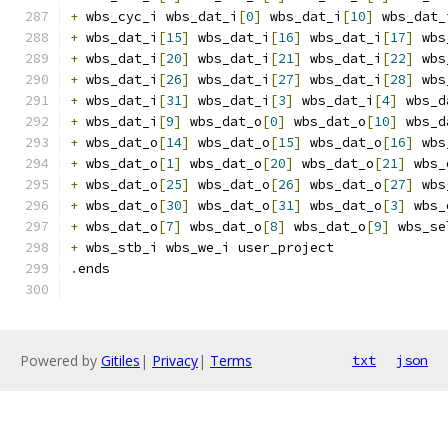
+
 wbs_cyc_i wbs_dat_i
[
0
]
 wbs_dat_i
[
10
]
 wbs_dat_
+
 wbs_dat_i
[
15
]
 wbs_dat_i
[
16
]
 wbs_dat_i
[
17
]
 wbs
+
 wbs_dat_i
[
20
]
 wbs_dat_i
[
21
]
 wbs_dat_i
[
22
]
 wbs
+
 wbs_dat_i
[
26
]
 wbs_dat_i
[
27
]
 wbs_dat_i
[
28
]
 wbs
+
 wbs_dat_i
[
31
]
 wbs_dat_i
[
3
]
 wbs_dat_i
[
4
]
 wbs_d
+
 wbs_dat_i
[
9
]
 wbs_dat_o
[
0
]
 wbs_dat_o
[
10
]
 wbs_d
+
 wbs_dat_o
[
14
]
 wbs_dat_o
[
15
]
 wbs_dat_o
[
16
]
 wbs
+
 wbs_dat_o
[
1
]
 wbs_dat_o
[
20
]
 wbs_dat_o
[
21
]
 wbs_
+
 wbs_dat_o
[
25
]
 wbs_dat_o
[
26
]
 wbs_dat_o
[
27
]
 wbs
+
 wbs_dat_o
[
30
]
 wbs_dat_o
[
31
]
 wbs_dat_o
[
3
]
 wbs_
+
 wbs_dat_o
[
7
]
 wbs_dat_o
[
8
]
 wbs_dat_o
[
9
]
 wbs_se
+
 wbs_stb_i wbs_we_i user_project
.
ends
Powered by
Gitiles
|
Privacy
|
Terms
txt
json