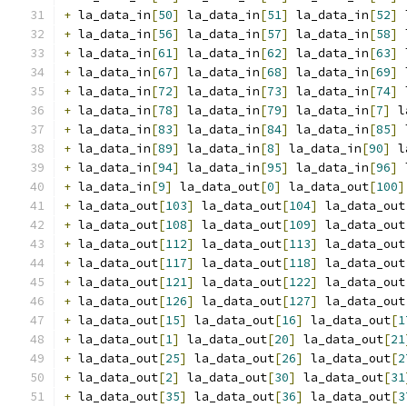
+
 la_data_in
[
50
]
 la_data_in
[
51
]
 la_data_in
[
52
]
 
+
 la_data_in
[
56
]
 la_data_in
[
57
]
 la_data_in
[
58
]
 
+
 la_data_in
[
61
]
 la_data_in
[
62
]
 la_data_in
[
63
]
 
+
 la_data_in
[
67
]
 la_data_in
[
68
]
 la_data_in
[
69
]
 
+
 la_data_in
[
72
]
 la_data_in
[
73
]
 la_data_in
[
74
]
 
+
 la_data_in
[
78
]
 la_data_in
[
79
]
 la_data_in
[
7
]
 l
+
 la_data_in
[
83
]
 la_data_in
[
84
]
 la_data_in
[
85
]
 
+
 la_data_in
[
89
]
 la_data_in
[
8
]
 la_data_in
[
90
]
 l
+
 la_data_in
[
94
]
 la_data_in
[
95
]
 la_data_in
[
96
]
 
+
 la_data_in
[
9
]
 la_data_out
[
0
]
 la_data_out
[
100
]
+
 la_data_out
[
103
]
 la_data_out
[
104
]
 la_data_out
+
 la_data_out
[
108
]
 la_data_out
[
109
]
 la_data_out
+
 la_data_out
[
112
]
 la_data_out
[
113
]
 la_data_out
+
 la_data_out
[
117
]
 la_data_out
[
118
]
 la_data_out
+
 la_data_out
[
121
]
 la_data_out
[
122
]
 la_data_out
+
 la_data_out
[
126
]
 la_data_out
[
127
]
 la_data_out
+
 la_data_out
[
15
]
 la_data_out
[
16
]
 la_data_out
[
1
+
 la_data_out
[
1
]
 la_data_out
[
20
]
 la_data_out
[
21
+
 la_data_out
[
25
]
 la_data_out
[
26
]
 la_data_out
[
2
+
 la_data_out
[
2
]
 la_data_out
[
30
]
 la_data_out
[
31
+
 la_data_out
[
35
]
 la_data_out
[
36
]
 la_data_out
[
3