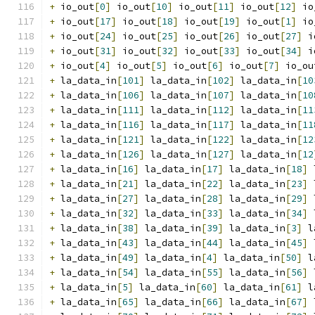
+
 io_out
[
0
]
 io_out
[
10
]
 io_out
[
11
]
 io_out
[
12
]
 io
+
 io_out
[
17
]
 io_out
[
18
]
 io_out
[
19
]
 io_out
[
1
]
 io
+
 io_out
[
24
]
 io_out
[
25
]
 io_out
[
26
]
 io_out
[
27
]
 i
+
 io_out
[
31
]
 io_out
[
32
]
 io_out
[
33
]
 io_out
[
34
]
 i
+
 io_out
[
4
]
 io_out
[
5
]
 io_out
[
6
]
 io_out
[
7
]
 io_ou
+
 la_data_in
[
101
]
 la_data_in
[
102
]
 la_data_in
[
10
+
 la_data_in
[
106
]
 la_data_in
[
107
]
 la_data_in
[
10
+
 la_data_in
[
111
]
 la_data_in
[
112
]
 la_data_in
[
11
+
 la_data_in
[
116
]
 la_data_in
[
117
]
 la_data_in
[
11
+
 la_data_in
[
121
]
 la_data_in
[
122
]
 la_data_in
[
12
+
 la_data_in
[
126
]
 la_data_in
[
127
]
 la_data_in
[
12
+
 la_data_in
[
16
]
 la_data_in
[
17
]
 la_data_in
[
18
]
 
+
 la_data_in
[
21
]
 la_data_in
[
22
]
 la_data_in
[
23
]
 
+
 la_data_in
[
27
]
 la_data_in
[
28
]
 la_data_in
[
29
]
 
+
 la_data_in
[
32
]
 la_data_in
[
33
]
 la_data_in
[
34
]
 
+
 la_data_in
[
38
]
 la_data_in
[
39
]
 la_data_in
[
3
]
 l
+
 la_data_in
[
43
]
 la_data_in
[
44
]
 la_data_in
[
45
]
 
+
 la_data_in
[
49
]
 la_data_in
[
4
]
 la_data_in
[
50
]
 l
+
 la_data_in
[
54
]
 la_data_in
[
55
]
 la_data_in
[
56
]
 
+
 la_data_in
[
5
]
 la_data_in
[
60
]
 la_data_in
[
61
]
 l
+
 la_data_in
[
65
]
 la_data_in
[
66
]
 la_data_in
[
67
]
 