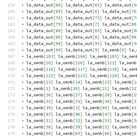
+
 la_data_out
[
64
]
 la_data_out
[
65
]
 la_data_out
[
6
+
 la_data_out
[
69
]
 la_data_out
[
6
]
 la_data_out
[
70
+
 la_data_out
[
74
]
 la_data_out
[
75
]
 la_data_out
[
7
+
 la_data_out
[
79
]
 la_data_out
[
7
]
 la_data_out
[
80
+
 la_data_out
[
84
]
 la_data_out
[
85
]
 la_data_out
[
8
+
 la_data_out
[
89
]
 la_data_out
[
8
]
 la_data_out
[
90
+
 la_data_out
[
94
]
 la_data_out
[
95
]
 la_data_out
[
9
+
 la_data_out
[
99
]
 la_data_out
[
9
]
 la_oenb
[
0
]
 la_
+
 la_oenb
[
103
]
 la_oenb
[
104
]
 la_oenb
[
105
]
 la_oen
+
 la_oenb
[
10
]
 la_oenb
[
110
]
 la_oenb
[
111
]
 la_oenb
+
 la_oenb
[
116
]
 la_oenb
[
117
]
 la_oenb
[
118
]
 la_oen
+
 la_oenb
[
122
]
 la_oenb
[
123
]
 la_oenb
[
124
]
 la_oen
+
 la_oenb
[
13
]
 la_oenb
[
14
]
 la_oenb
[
15
]
 la_oenb
[
1
+
 la_oenb
[
1
]
 la_oenb
[
20
]
 la_oenb
[
21
]
 la_oenb
[
22
+
 la_oenb
[
26
]
 la_oenb
[
27
]
 la_oenb
[
28
]
 la_oenb
[
2
+
 la_oenb
[
32
]
 la_oenb
[
33
]
 la_oenb
[
34
]
 la_oenb
[
3
+
 la_oenb
[
39
]
 la_oenb
[
3
]
 la_oenb
[
40
]
 la_oenb
[
41
+
 la_oenb
[
45
]
 la_oenb
[
46
]
 la_oenb
[
47
]
 la_oenb
[
4
+
 la_oenb
[
51
]
 la_oenb
[
52
]
 la_oenb
[
53
]
 la_oenb
[
5
+
 la_oenb
[
58
]
 la_oenb
[
59
]
 la_oenb
[
5
]
 la_oenb
[
60
+
 la_oenb
[
64
]
 la_oenb
[
65
]
 la_oenb
[
66
]
 la_oenb
[
6