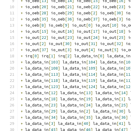
+
 io_oeb
[
13
]
 io_oeb
[
14
]
 io_oeb
[
15
]
 io_oeb
[
16
]
 i
+
 io_oeb
[
20
]
 io_oeb
[
21
]
 io_oeb
[
22
]
 io_oeb
[
23
]
 i
+
 io_oeb
[
28
]
 io_oeb
[
29
]
 io_oeb
[
2
]
 io_oeb
[
30
]
 io
+
 io_oeb
[
35
]
 io_oeb
[
36
]
 io_oeb
[
37
]
 io_oeb
[
3
]
 io
+
 io_oeb
[
8
]
 io_oeb
[
9
]
 io_out
[
0
]
 io_out
[
10
]
 io_o
+
 io_out
[
15
]
 io_out
[
16
]
 io_out
[
17
]
 io_out
[
18
]
 i
+
 io_out
[
22
]
 io_out
[
23
]
 io_out
[
24
]
 io_out
[
25
]
 i
+
 io_out
[
2
]
 io_out
[
30
]
 io_out
[
31
]
 io_out
[
32
]
 io
+
 io_out
[
37
]
 io_out
[
3
]
 io_out
[
4
]
 io_out
[
5
]
 io_o
+
 irq
[
0
]
 irq
[
1
]
 irq
[
2
]
 la_data_in
[
0
]
 la_data_in
+
 la_data_in
[
103
]
 la_data_in
[
104
]
 la_data_in
[
10
+
 la_data_in
[
108
]
 la_data_in
[
109
]
 la_data_in
[
10
+
 la_data_in
[
113
]
 la_data_in
[
114
]
 la_data_in
[
11
+
 la_data_in
[
118
]
 la_data_in
[
119
]
 la_data_in
[
11
+
 la_data_in
[
123
]
 la_data_in
[
124
]
 la_data_in
[
12
+
 la_data_in
[
12
]
 la_data_in
[
13
]
 la_data_in
[
14
]
 
+
 la_data_in
[
18
]
 la_data_in
[
19
]
 la_data_in
[
1
]
 l
+
 la_data_in
[
23
]
 la_data_in
[
24
]
 la_data_in
[
25
]
 
+
 la_data_in
[
29
]
 la_data_in
[
2
]
 la_data_in
[
30
]
 l
+
 la_data_in
[
34
]
 la_data_in
[
35
]
 la_data_in
[
36
]
 
+
 la_data_in
[
3
]
 la_data_in
[
40
]
 la_data_in
[
41
]
 l
+
 la_data_in
[
45
]
 la_data_in
[
46
]
 la_data_in
[
47
]
 