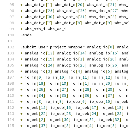
+
 wbs_dat_o
[
1
]
 wbs_dat_o
[
20
]
 wbs_dat_o
[
21
]
 wbs_
+
 wbs_dat_o
[
25
]
 wbs_dat_o
[
26
]
 wbs_dat_o
[
27
]
 wbs
+
 wbs_dat_o
[
30
]
 wbs_dat_o
[
31
]
 wbs_dat_o
[
3
]
 wbs_
+
 wbs_dat_o
[
7
]
 wbs_dat_o
[
8
]
 wbs_dat_o
[
9
]
 wbs_se
+
 wbs_stb_i wbs_we_i
.
ends
.
subckt user_project_wrapper analog_io
[
0
]
 analo
+
 analog_io
[
13
]
 analog_io
[
14
]
 analog_io
[
15
]
 ana
+
 analog_io
[
19
]
 analog_io
[
1
]
 analog_io
[
20
]
 anal
+
 analog_io
[
24
]
 analog_io
[
25
]
 analog_io
[
26
]
 ana
+
 analog_io
[
3
]
 analog_io
[
4
]
 analog_io
[
5
]
 analog
+
 io_in
[
0
]
 io_in
[
10
]
 io_in
[
11
]
 io_in
[
12
]
 io_in
[
+
 io_in
[
18
]
 io_in
[
19
]
 io_in
[
1
]
 io_in
[
20
]
 io_in
[
+
 io_in
[
26
]
 io_in
[
27
]
 io_in
[
28
]
 io_in
[
29
]
 io_in
+
 io_in
[
34
]
 io_in
[
35
]
 io_in
[
36
]
 io_in
[
37
]
 io_in
+
 io_in
[
8
]
 io_in
[
9
]
 io_oeb
[
0
]
 io_oeb
[
10
]
 io_oeb
+
 io_oeb
[
15
]
 io_oeb
[
16
]
 io_oeb
[
17
]
 io_oeb
[
18
]
 i
+
 io_oeb
[
22
]
 io_oeb
[
23
]
 io_oeb
[
24
]
 io_oeb
[
25
]
 i
+
 io_oeb
[
2
]
 io_oeb
[
30
]
 io_oeb
[
31
]
 io_oeb
[
32
]
 io
+
 io_oeb
[
37
]
 io_oeb
[
3
]
 io_oeb
[
4
]
 io_oeb
[
5
]
 io_o