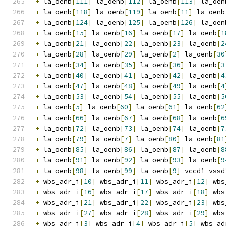
+
 la_oenb
[
111
]
 la_oenb
[
112
]
 la_oenb
[
113
]
 la_oen
+
 la_oenb
[
118
]
 la_oenb
[
119
]
 la_oenb
[
11
]
 la_oenb
+
 la_oenb
[
124
]
 la_oenb
[
125
]
 la_oenb
[
126
]
 la_oen
+
 la_oenb
[
15
]
 la_oenb
[
16
]
 la_oenb
[
17
]
 la_oenb
[
1
+
 la_oenb
[
21
]
 la_oenb
[
22
]
 la_oenb
[
23
]
 la_oenb
[
2
+
 la_oenb
[
28
]
 la_oenb
[
29
]
 la_oenb
[
2
]
 la_oenb
[
30
+
 la_oenb
[
34
]
 la_oenb
[
35
]
 la_oenb
[
36
]
 la_oenb
[
3
+
 la_oenb
[
40
]
 la_oenb
[
41
]
 la_oenb
[
42
]
 la_oenb
[
4
+
 la_oenb
[
47
]
 la_oenb
[
48
]
 la_oenb
[
49
]
 la_oenb
[
4
+
 la_oenb
[
53
]
 la_oenb
[
54
]
 la_oenb
[
55
]
 la_oenb
[
5
+
 la_oenb
[
5
]
 la_oenb
[
60
]
 la_oenb
[
61
]
 la_oenb
[
62
+
 la_oenb
[
66
]
 la_oenb
[
67
]
 la_oenb
[
68
]
 la_oenb
[
6
+
 la_oenb
[
72
]
 la_oenb
[
73
]
 la_oenb
[
74
]
 la_oenb
[
7
+
 la_oenb
[
79
]
 la_oenb
[
7
]
 la_oenb
[
80
]
 la_oenb
[
81
+
 la_oenb
[
85
]
 la_oenb
[
86
]
 la_oenb
[
87
]
 la_oenb
[
8
+
 la_oenb
[
91
]
 la_oenb
[
92
]
 la_oenb
[
93
]
 la_oenb
[
9
+
 la_oenb
[
98
]
 la_oenb
[
99
]
 la_oenb
[
9
]
 vccd1 vssd
+
 wbs_adr_i
[
10
]
 wbs_adr_i
[
11
]
 wbs_adr_i
[
12
]
 wbs
+
 wbs_adr_i
[
16
]
 wbs_adr_i
[
17
]
 wbs_adr_i
[
18
]
 wbs
+
 wbs_adr_i
[
21
]
 wbs_adr_i
[
22
]
 wbs_adr_i
[
23
]
 wbs
+
 wbs_adr_i
[
27
]
 wbs_adr_i
[
28
]
 wbs_adr_i
[
29
]
 wbs
+
 wbs_adr_i
[
3
]
 wbs_adr_i
[
4
]
 wbs_adr_i
[
5
]
 wbs_ad