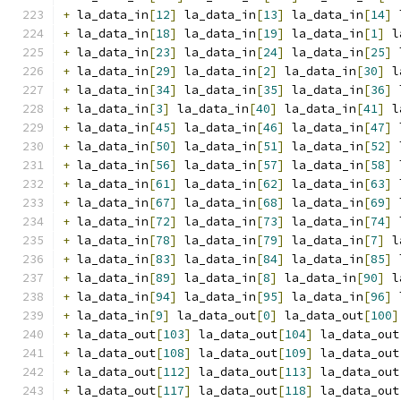
+
 la_data_in
[
12
]
 la_data_in
[
13
]
 la_data_in
[
14
]
 
+
 la_data_in
[
18
]
 la_data_in
[
19
]
 la_data_in
[
1
]
 l
+
 la_data_in
[
23
]
 la_data_in
[
24
]
 la_data_in
[
25
]
 
+
 la_data_in
[
29
]
 la_data_in
[
2
]
 la_data_in
[
30
]
 l
+
 la_data_in
[
34
]
 la_data_in
[
35
]
 la_data_in
[
36
]
 
+
 la_data_in
[
3
]
 la_data_in
[
40
]
 la_data_in
[
41
]
 l
+
 la_data_in
[
45
]
 la_data_in
[
46
]
 la_data_in
[
47
]
 
+
 la_data_in
[
50
]
 la_data_in
[
51
]
 la_data_in
[
52
]
 
+
 la_data_in
[
56
]
 la_data_in
[
57
]
 la_data_in
[
58
]
 
+
 la_data_in
[
61
]
 la_data_in
[
62
]
 la_data_in
[
63
]
 
+
 la_data_in
[
67
]
 la_data_in
[
68
]
 la_data_in
[
69
]
 
+
 la_data_in
[
72
]
 la_data_in
[
73
]
 la_data_in
[
74
]
 
+
 la_data_in
[
78
]
 la_data_in
[
79
]
 la_data_in
[
7
]
 l
+
 la_data_in
[
83
]
 la_data_in
[
84
]
 la_data_in
[
85
]
 
+
 la_data_in
[
89
]
 la_data_in
[
8
]
 la_data_in
[
90
]
 l
+
 la_data_in
[
94
]
 la_data_in
[
95
]
 la_data_in
[
96
]
 
+
 la_data_in
[
9
]
 la_data_out
[
0
]
 la_data_out
[
100
]
+
 la_data_out
[
103
]
 la_data_out
[
104
]
 la_data_out
+
 la_data_out
[
108
]
 la_data_out
[
109
]
 la_data_out
+
 la_data_out
[
112
]
 la_data_out
[
113
]
 la_data_out
+
 la_data_out
[
117
]
 la_data_out
[
118
]
 la_data_out