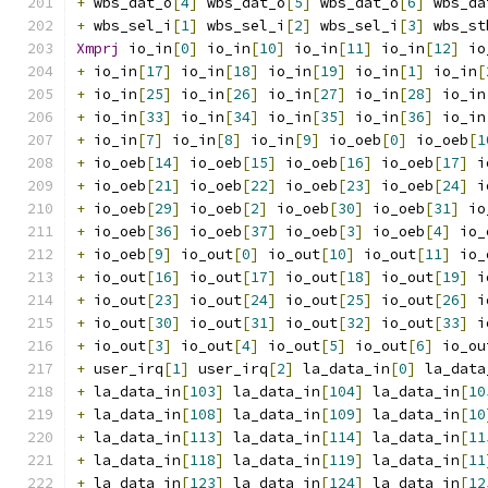
+
 wbs_dat_o
[
4
]
 wbs_dat_o
[
5
]
 wbs_dat_o
[
6
]
 wbs_da
+
 wbs_sel_i
[
1
]
 wbs_sel_i
[
2
]
 wbs_sel_i
[
3
]
 wbs_st
Xmprj
 io_in
[
0
]
 io_in
[
10
]
 io_in
[
11
]
 io_in
[
12
]
 io
+
 io_in
[
17
]
 io_in
[
18
]
 io_in
[
19
]
 io_in
[
1
]
 io_in
[
+
 io_in
[
25
]
 io_in
[
26
]
 io_in
[
27
]
 io_in
[
28
]
 io_in
+
 io_in
[
33
]
 io_in
[
34
]
 io_in
[
35
]
 io_in
[
36
]
 io_in
+
 io_in
[
7
]
 io_in
[
8
]
 io_in
[
9
]
 io_oeb
[
0
]
 io_oeb
[
1
+
 io_oeb
[
14
]
 io_oeb
[
15
]
 io_oeb
[
16
]
 io_oeb
[
17
]
 i
+
 io_oeb
[
21
]
 io_oeb
[
22
]
 io_oeb
[
23
]
 io_oeb
[
24
]
 i
+
 io_oeb
[
29
]
 io_oeb
[
2
]
 io_oeb
[
30
]
 io_oeb
[
31
]
 io
+
 io_oeb
[
36
]
 io_oeb
[
37
]
 io_oeb
[
3
]
 io_oeb
[
4
]
 io_
+
 io_oeb
[
9
]
 io_out
[
0
]
 io_out
[
10
]
 io_out
[
11
]
 io_
+
 io_out
[
16
]
 io_out
[
17
]
 io_out
[
18
]
 io_out
[
19
]
 i
+
 io_out
[
23
]
 io_out
[
24
]
 io_out
[
25
]
 io_out
[
26
]
 i
+
 io_out
[
30
]
 io_out
[
31
]
 io_out
[
32
]
 io_out
[
33
]
 i
+
 io_out
[
3
]
 io_out
[
4
]
 io_out
[
5
]
 io_out
[
6
]
 io_ou
+
 user_irq
[
1
]
 user_irq
[
2
]
 la_data_in
[
0
]
 la_data
+
 la_data_in
[
103
]
 la_data_in
[
104
]
 la_data_in
[
10
+
 la_data_in
[
108
]
 la_data_in
[
109
]
 la_data_in
[
10
+
 la_data_in
[
113
]
 la_data_in
[
114
]
 la_data_in
[
11
+
 la_data_in
[
118
]
 la_data_in
[
119
]
 la_data_in
[
11
+
 la_data_in
[
123
]
 la_data_in
[
124
]
 la_data_in
[
12