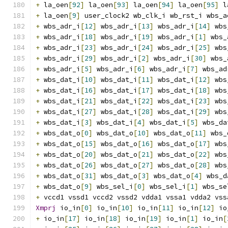
+
 la_oen
[
92
]
 la_oen
[
93
]
 la_oen
[
94
]
 la_oen
[
95
]
 l
+
 la_oen
[
9
]
 user_clock2 wb_clk_i wb_rst_i wbs_a
+
 wbs_adr_i
[
12
]
 wbs_adr_i
[
13
]
 wbs_adr_i
[
14
]
 wbs
+
 wbs_adr_i
[
18
]
 wbs_adr_i
[
19
]
 wbs_adr_i
[
1
]
 wbs_
+
 wbs_adr_i
[
23
]
 wbs_adr_i
[
24
]
 wbs_adr_i
[
25
]
 wbs
+
 wbs_adr_i
[
29
]
 wbs_adr_i
[
2
]
 wbs_adr_i
[
30
]
 wbs_
+
 wbs_adr_i
[
5
]
 wbs_adr_i
[
6
]
 wbs_adr_i
[
7
]
 wbs_ad
+
 wbs_dat_i
[
10
]
 wbs_dat_i
[
11
]
 wbs_dat_i
[
12
]
 wbs
+
 wbs_dat_i
[
16
]
 wbs_dat_i
[
17
]
 wbs_dat_i
[
18
]
 wbs
+
 wbs_dat_i
[
21
]
 wbs_dat_i
[
22
]
 wbs_dat_i
[
23
]
 wbs
+
 wbs_dat_i
[
27
]
 wbs_dat_i
[
28
]
 wbs_dat_i
[
29
]
 wbs
+
 wbs_dat_i
[
3
]
 wbs_dat_i
[
4
]
 wbs_dat_i
[
5
]
 wbs_da
+
 wbs_dat_o
[
0
]
 wbs_dat_o
[
10
]
 wbs_dat_o
[
11
]
 wbs_
+
 wbs_dat_o
[
15
]
 wbs_dat_o
[
16
]
 wbs_dat_o
[
17
]
 wbs
+
 wbs_dat_o
[
20
]
 wbs_dat_o
[
21
]
 wbs_dat_o
[
22
]
 wbs
+
 wbs_dat_o
[
26
]
 wbs_dat_o
[
27
]
 wbs_dat_o
[
28
]
 wbs
+
 wbs_dat_o
[
31
]
 wbs_dat_o
[
3
]
 wbs_dat_o
[
4
]
 wbs_d
+
 wbs_dat_o
[
9
]
 wbs_sel_i
[
0
]
 wbs_sel_i
[
1
]
 wbs_se
+
 vccd1 vssd1 vccd2 vssd2 vdda1 vssa1 vdda2 vss
Xmprj
 io_in
[
0
]
 io_in
[
10
]
 io_in
[
11
]
 io_in
[
12
]
 io
+
 io_in
[
17
]
 io_in
[
18
]
 io_in
[
19
]
 io_in
[
1
]
 io_in
[