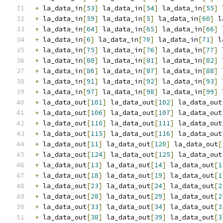
+
 la_data_in
[
53
]
 la_data_in
[
54
]
 la_data_in
[
55
]
 
+
 la_data_in
[
59
]
 la_data_in
[
5
]
 la_data_in
[
60
]
 l
+
 la_data_in
[
64
]
 la_data_in
[
65
]
 la_data_in
[
66
]
 
+
 la_data_in
[
6
]
 la_data_in
[
70
]
 la_data_in
[
71
]
 l
+
 la_data_in
[
75
]
 la_data_in
[
76
]
 la_data_in
[
77
]
 
+
 la_data_in
[
80
]
 la_data_in
[
81
]
 la_data_in
[
82
]
 
+
 la_data_in
[
86
]
 la_data_in
[
87
]
 la_data_in
[
88
]
 
+
 la_data_in
[
91
]
 la_data_in
[
92
]
 la_data_in
[
93
]
 
+
 la_data_in
[
97
]
 la_data_in
[
98
]
 la_data_in
[
99
]
 
+
 la_data_out
[
101
]
 la_data_out
[
102
]
 la_data_out
+
 la_data_out
[
106
]
 la_data_out
[
107
]
 la_data_out
+
 la_data_out
[
110
]
 la_data_out
[
111
]
 la_data_out
+
 la_data_out
[
115
]
 la_data_out
[
116
]
 la_data_out
+
 la_data_out
[
11
]
 la_data_out
[
120
]
 la_data_out
[
+
 la_data_out
[
124
]
 la_data_out
[
125
]
 la_data_out
+
 la_data_out
[
13
]
 la_data_out
[
14
]
 la_data_out
[
1
+
 la_data_out
[
18
]
 la_data_out
[
19
]
 la_data_out
[
1
+
 la_data_out
[
23
]
 la_data_out
[
24
]
 la_data_out
[
2
+
 la_data_out
[
28
]
 la_data_out
[
29
]
 la_data_out
[
2
+
 la_data_out
[
33
]
 la_data_out
[
34
]
 la_data_out
[
3
+
 la_data_out
[
38
]
 la_data_out
[
39
]
 la_data_out
[
3