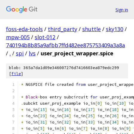
Sign in
foss-eda-tools
/
third_party
/
shuttle
/
sky130
/
mpw-005
/
slot-012
/
740194b8b85a9afbb7ffd482ee875753409a3a8a
/
.
/
spi
/
lvs
/
user_project_wrapper.spice
blob: 365a7da1d09e346007276d7416603ea879edc299
[
file
]
*
 NGSPICE file created 
from
 user_project_wrappe
*
Black
-
box entry subcircuit 
for
 user_proj_exam
.
subckt user_proj_example io_in
[
0
]
 io_in
[
10
]
 io
+
 io_in
[
15
]
 io_in
[
16
]
 io_in
[
17
]
 io_in
[
18
]
 io_in
+
 io_in
[
23
]
 io_in
[
24
]
 io_in
[
25
]
 io_in
[
26
]
 io_in
+
 io_in
[
31
]
 io_in
[
32
]
 io_in
[
33
]
 io_in
[
34
]
 io_in
+
 io_in
[
5
]
 io_in
[
6
]
 io_in
[
7
]
 io_in
[
8
]
 io_in
[
9
]
 