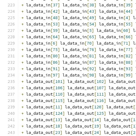
+
 la_data_in
[
37
]
 la_data_in
[
38
]
 la_data_in
[
39
]
 
+
 la_data_in
[
42
]
 la_data_in
[
43
]
 la_data_in
[
44
]
 
+
 la_data_in
[
48
]
 la_data_in
[
49
]
 la_data_in
[
4
]
 l
+
 la_data_in
[
53
]
 la_data_in
[
54
]
 la_data_in
[
55
]
 
+
 la_data_in
[
59
]
 la_data_in
[
5
]
 la_data_in
[
60
]
 l
+
 la_data_in
[
64
]
 la_data_in
[
65
]
 la_data_in
[
66
]
 
+
 la_data_in
[
6
]
 la_data_in
[
70
]
 la_data_in
[
71
]
 l
+
 la_data_in
[
75
]
 la_data_in
[
76
]
 la_data_in
[
77
]
 
+
 la_data_in
[
80
]
 la_data_in
[
81
]
 la_data_in
[
82
]
 
+
 la_data_in
[
86
]
 la_data_in
[
87
]
 la_data_in
[
88
]
 
+
 la_data_in
[
91
]
 la_data_in
[
92
]
 la_data_in
[
93
]
 
+
 la_data_in
[
97
]
 la_data_in
[
98
]
 la_data_in
[
99
]
 
+
 la_data_out
[
101
]
 la_data_out
[
102
]
 la_data_out
+
 la_data_out
[
106
]
 la_data_out
[
107
]
 la_data_out
+
 la_data_out
[
110
]
 la_data_out
[
111
]
 la_data_out
+
 la_data_out
[
115
]
 la_data_out
[
116
]
 la_data_out
+
 la_data_out
[
11
]
 la_data_out
[
120
]
 la_data_out
[
+
 la_data_out
[
124
]
 la_data_out
[
125
]
 la_data_out
+
 la_data_out
[
13
]
 la_data_out
[
14
]
 la_data_out
[
1
+
 la_data_out
[
18
]
 la_data_out
[
19
]
 la_data_out
[
1
+
 la_data_out
[
23
]
 la_data_out
[
24
]
 la_data_out
[
2