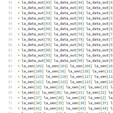
+
 la_data_out
[
43
]
 la_data_out
[
44
]
 la_data_out
[
4
+
 la_data_out
[
48
]
 la_data_out
[
49
]
 la_data_out
[
4
+
 la_data_out
[
53
]
 la_data_out
[
54
]
 la_data_out
[
5
+
 la_data_out
[
58
]
 la_data_out
[
59
]
 la_data_out
[
5
+
 la_data_out
[
63
]
 la_data_out
[
64
]
 la_data_out
[
6
+
 la_data_out
[
68
]
 la_data_out
[
69
]
 la_data_out
[
6
+
 la_data_out
[
73
]
 la_data_out
[
74
]
 la_data_out
[
7
+
 la_data_out
[
78
]
 la_data_out
[
79
]
 la_data_out
[
7
+
 la_data_out
[
83
]
 la_data_out
[
84
]
 la_data_out
[
8
+
 la_data_out
[
88
]
 la_data_out
[
89
]
 la_data_out
[
8
+
 la_data_out
[
93
]
 la_data_out
[
94
]
 la_data_out
[
9
+
 la_data_out
[
98
]
 la_data_out
[
99
]
 la_data_out
[
9
+
 la_oen
[
102
]
 la_oen
[
103
]
 la_oen
[
104
]
 la_oen
[
10
+
 la_oen
[
109
]
 la_oen
[
10
]
 la_oen
[
110
]
 la_oen
[
111
+
 la_oen
[
115
]
 la_oen
[
116
]
 la_oen
[
117
]
 la_oen
[
11
+
 la_oen
[
121
]
 la_oen
[
122
]
 la_oen
[
123
]
 la_oen
[
12
+
 la_oen
[
12
]
 la_oen
[
13
]
 la_oen
[
14
]
 la_oen
[
15
]
 l
+
 la_oen
[
1
]
 la_oen
[
20
]
 la_oen
[
21
]
 la_oen
[
22
]
 la
+
 la_oen
[
27
]
 la_oen
[
28
]
 la_oen
[
29
]
 la_oen
[
2
]
 la
+
 la_oen
[
34
]
 la_oen
[
35
]
 la_oen
[
36
]
 la_oen
[
37
]
 l
+
 la_oen
[
41
]
 la_oen
[
42
]
 la_oen
[
43
]
 la_oen
[
44
]
 l