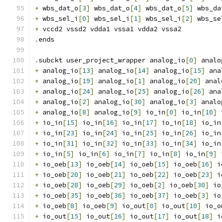
+
 wbs_dat_o
[
3
]
 wbs_dat_o
[
4
]
 wbs_dat_o
[
5
]
 wbs_da
+
 wbs_sel_i
[
0
]
 wbs_sel_i
[
1
]
 wbs_sel_i
[
2
]
 wbs_se
+
 vccd2 vssd2 vdda1 vssa1 vdda2 vssa2
.
ends
.
subckt user_project_wrapper analog_io
[
0
]
 analo
+
 analog_io
[
13
]
 analog_io
[
14
]
 analog_io
[
15
]
 ana
+
 analog_io
[
19
]
 analog_io
[
1
]
 analog_io
[
20
]
 anal
+
 analog_io
[
24
]
 analog_io
[
25
]
 analog_io
[
26
]
 ana
+
 analog_io
[
2
]
 analog_io
[
30
]
 analog_io
[
3
]
 analo
+
 analog_io
[
8
]
 analog_io
[
9
]
 io_in
[
0
]
 io_in
[
10
]
 
+
 io_in
[
15
]
 io_in
[
16
]
 io_in
[
17
]
 io_in
[
18
]
 io_in
+
 io_in
[
23
]
 io_in
[
24
]
 io_in
[
25
]
 io_in
[
26
]
 io_in
+
 io_in
[
31
]
 io_in
[
32
]
 io_in
[
33
]
 io_in
[
34
]
 io_in
+
 io_in
[
5
]
 io_in
[
6
]
 io_in
[
7
]
 io_in
[
8
]
 io_in
[
9
]
 
+
 io_oeb
[
13
]
 io_oeb
[
14
]
 io_oeb
[
15
]
 io_oeb
[
16
]
 i
+
 io_oeb
[
20
]
 io_oeb
[
21
]
 io_oeb
[
22
]
 io_oeb
[
23
]
 i
+
 io_oeb
[
28
]
 io_oeb
[
29
]
 io_oeb
[
2
]
 io_oeb
[
30
]
 io
+
 io_oeb
[
35
]
 io_oeb
[
36
]
 io_oeb
[
37
]
 io_oeb
[
3
]
 io
+
 io_oeb
[
8
]
 io_oeb
[
9
]
 io_out
[
0
]
 io_out
[
10
]
 io_o
+
 io_out
[
15
]
 io_out
[
16
]
 io_out
[
17
]
 io_out
[
18
]
 i