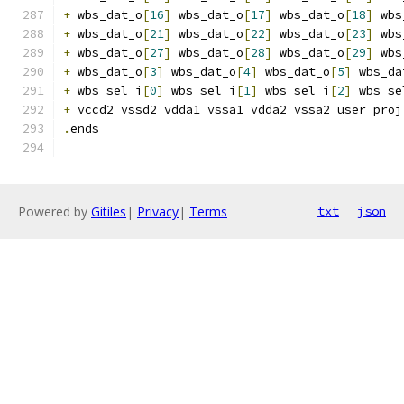
+
 wbs_dat_o
[
16
]
 wbs_dat_o
[
17
]
 wbs_dat_o
[
18
]
 wbs
+
 wbs_dat_o
[
21
]
 wbs_dat_o
[
22
]
 wbs_dat_o
[
23
]
 wbs
+
 wbs_dat_o
[
27
]
 wbs_dat_o
[
28
]
 wbs_dat_o
[
29
]
 wbs
+
 wbs_dat_o
[
3
]
 wbs_dat_o
[
4
]
 wbs_dat_o
[
5
]
 wbs_da
+
 wbs_sel_i
[
0
]
 wbs_sel_i
[
1
]
 wbs_sel_i
[
2
]
 wbs_se
+
 vccd2 vssd2 vdda1 vssa1 vdda2 vssa2 user_proj
.
ends
Powered by
Gitiles
|
Privacy
|
Terms
txt
json