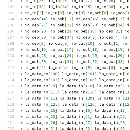
+
 io_in
[
25
]
 io_in
[
26
]
 io_in
[
27
]
 io_in
[
28
]
 io_in
+
 io_in
[
33
]
 io_in
[
34
]
 io_in
[
35
]
 io_in
[
36
]
 io_in
+
 io_in
[
7
]
 io_in
[
8
]
 io_in
[
9
]
 io_oeb
[
0
]
 io_oeb
[
1
+
 io_oeb
[
14
]
 io_oeb
[
15
]
 io_oeb
[
16
]
 io_oeb
[
17
]
 i
+
 io_oeb
[
21
]
 io_oeb
[
22
]
 io_oeb
[
23
]
 io_oeb
[
24
]
 i
+
 io_oeb
[
29
]
 io_oeb
[
2
]
 io_oeb
[
30
]
 io_oeb
[
31
]
 io
+
 io_oeb
[
36
]
 io_oeb
[
37
]
 io_oeb
[
3
]
 io_oeb
[
4
]
 io_
+
 io_oeb
[
9
]
 io_out
[
0
]
 io_out
[
10
]
 io_out
[
11
]
 io_
+
 io_out
[
16
]
 io_out
[
17
]
 io_out
[
18
]
 io_out
[
19
]
 i
+
 io_out
[
23
]
 io_out
[
24
]
 io_out
[
25
]
 io_out
[
26
]
 i
+
 io_out
[
30
]
 io_out
[
31
]
 io_out
[
32
]
 io_out
[
33
]
 i
+
 io_out
[
3
]
 io_out
[
4
]
 io_out
[
5
]
 io_out
[
6
]
 io_ou
+
 la_data_in
[
100
]
 la_data_in
[
101
]
 la_data_in
[
10
+
 la_data_in
[
105
]
 la_data_in
[
106
]
 la_data_in
[
10
+
 la_data_in
[
10
]
 la_data_in
[
110
]
 la_data_in
[
111
+
 la_data_in
[
115
]
 la_data_in
[
116
]
 la_data_in
[
11
+
 la_data_in
[
11
]
 la_data_in
[
120
]
 la_data_in
[
121
+
 la_data_in
[
125
]
 la_data_in
[
126
]
 la_data_in
[
12
+
 la_data_in
[
15
]
 la_data_in
[
16
]
 la_data_in
[
17
]
 
+
 la_data_in
[
20
]
 la_data_in
[
21
]
 la_data_in
[
22
]
 
+
 la_data_in
[
26
]
 la_data_in
[
27
]
 la_data_in
[
28
]
 
+
 la_data_in
[
31
]
 la_data_in
[
32
]
 la_data_in
[
33
]
 