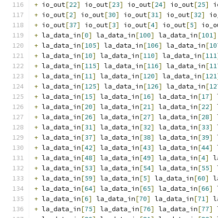
+
 io_out
[
22
]
 io_out
[
23
]
 io_out
[
24
]
 io_out
[
25
]
 i
+
 io_out
[
2
]
 io_out
[
30
]
 io_out
[
31
]
 io_out
[
32
]
 io
+
 io_out
[
37
]
 io_out
[
3
]
 io_out
[
4
]
 io_out
[
5
]
 io_o
+
 la_data_in
[
0
]
 la_data_in
[
100
]
 la_data_in
[
101
]
+
 la_data_in
[
105
]
 la_data_in
[
106
]
 la_data_in
[
10
+
 la_data_in
[
10
]
 la_data_in
[
110
]
 la_data_in
[
111
+
 la_data_in
[
115
]
 la_data_in
[
116
]
 la_data_in
[
11
+
 la_data_in
[
11
]
 la_data_in
[
120
]
 la_data_in
[
121
+
 la_data_in
[
125
]
 la_data_in
[
126
]
 la_data_in
[
12
+
 la_data_in
[
15
]
 la_data_in
[
16
]
 la_data_in
[
17
]
 
+
 la_data_in
[
20
]
 la_data_in
[
21
]
 la_data_in
[
22
]
 
+
 la_data_in
[
26
]
 la_data_in
[
27
]
 la_data_in
[
28
]
 
+
 la_data_in
[
31
]
 la_data_in
[
32
]
 la_data_in
[
33
]
 
+
 la_data_in
[
37
]
 la_data_in
[
38
]
 la_data_in
[
39
]
 
+
 la_data_in
[
42
]
 la_data_in
[
43
]
 la_data_in
[
44
]
 
+
 la_data_in
[
48
]
 la_data_in
[
49
]
 la_data_in
[
4
]
 l
+
 la_data_in
[
53
]
 la_data_in
[
54
]
 la_data_in
[
55
]
 
+
 la_data_in
[
59
]
 la_data_in
[
5
]
 la_data_in
[
60
]
 l
+
 la_data_in
[
64
]
 la_data_in
[
65
]
 la_data_in
[
66
]
 
+
 la_data_in
[
6
]
 la_data_in
[
70
]
 la_data_in
[
71
]
 l
+
 la_data_in
[
75
]
 la_data_in
[
76
]
 la_data_in
[
77
]
 