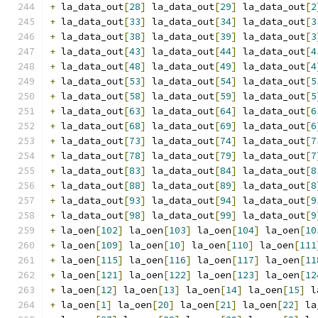
+
 la_data_out
[
28
]
 la_data_out
[
29
]
 la_data_out
[
2
+
 la_data_out
[
33
]
 la_data_out
[
34
]
 la_data_out
[
3
+
 la_data_out
[
38
]
 la_data_out
[
39
]
 la_data_out
[
3
+
 la_data_out
[
43
]
 la_data_out
[
44
]
 la_data_out
[
4
+
 la_data_out
[
48
]
 la_data_out
[
49
]
 la_data_out
[
4
+
 la_data_out
[
53
]
 la_data_out
[
54
]
 la_data_out
[
5
+
 la_data_out
[
58
]
 la_data_out
[
59
]
 la_data_out
[
5
+
 la_data_out
[
63
]
 la_data_out
[
64
]
 la_data_out
[
6
+
 la_data_out
[
68
]
 la_data_out
[
69
]
 la_data_out
[
6
+
 la_data_out
[
73
]
 la_data_out
[
74
]
 la_data_out
[
7
+
 la_data_out
[
78
]
 la_data_out
[
79
]
 la_data_out
[
7
+
 la_data_out
[
83
]
 la_data_out
[
84
]
 la_data_out
[
8
+
 la_data_out
[
88
]
 la_data_out
[
89
]
 la_data_out
[
8
+
 la_data_out
[
93
]
 la_data_out
[
94
]
 la_data_out
[
9
+
 la_data_out
[
98
]
 la_data_out
[
99
]
 la_data_out
[
9
+
 la_oen
[
102
]
 la_oen
[
103
]
 la_oen
[
104
]
 la_oen
[
10
+
 la_oen
[
109
]
 la_oen
[
10
]
 la_oen
[
110
]
 la_oen
[
111
+
 la_oen
[
115
]
 la_oen
[
116
]
 la_oen
[
117
]
 la_oen
[
11
+
 la_oen
[
121
]
 la_oen
[
122
]
 la_oen
[
123
]
 la_oen
[
12
+
 la_oen
[
12
]
 la_oen
[
13
]
 la_oen
[
14
]
 la_oen
[
15
]
 l
+
 la_oen
[
1
]
 la_oen
[
20
]
 la_oen
[
21
]
 la_oen
[
22
]
 la