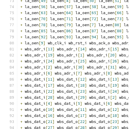
+
 la_oen
[
49
]
 la_oen
[
4
]
 la_oen
[
50
]
 la_oen
[
51
]
 la
+
 la_oen
[
56
]
 la_oen
[
57
]
 la_oen
[
58
]
 la_oen
[
59
]
 l
+
 la_oen
[
63
]
 la_oen
[
64
]
 la_oen
[
65
]
 la_oen
[
66
]
 l
+
 la_oen
[
70
]
 la_oen
[
71
]
 la_oen
[
72
]
 la_oen
[
73
]
 l
+
 la_oen
[
78
]
 la_oen
[
79
]
 la_oen
[
7
]
 la_oen
[
80
]
 la
+
 la_oen
[
85
]
 la_oen
[
86
]
 la_oen
[
87
]
 la_oen
[
88
]
 l
+
 la_oen
[
92
]
 la_oen
[
93
]
 la_oen
[
94
]
 la_oen
[
95
]
 l
+
 la_oen
[
9
]
 wb_clk_i wb_rst_i wbs_ack_o wbs_adr
+
 wbs_adr_i
[
13
]
 wbs_adr_i
[
14
]
 wbs_adr_i
[
15
]
 wbs
+
 wbs_adr_i
[
19
]
 wbs_adr_i
[
1
]
 wbs_adr_i
[
20
]
 wbs_
+
 wbs_adr_i
[
24
]
 wbs_adr_i
[
25
]
 wbs_adr_i
[
26
]
 wbs
+
 wbs_adr_i
[
2
]
 wbs_adr_i
[
30
]
 wbs_adr_i
[
31
]
 wbs_
+
 wbs_adr_i
[
6
]
 wbs_adr_i
[
7
]
 wbs_adr_i
[
8
]
 wbs_ad
+
 wbs_dat_i
[
11
]
 wbs_dat_i
[
12
]
 wbs_dat_i
[
13
]
 wbs
+
 wbs_dat_i
[
17
]
 wbs_dat_i
[
18
]
 wbs_dat_i
[
19
]
 wbs
+
 wbs_dat_i
[
22
]
 wbs_dat_i
[
23
]
 wbs_dat_i
[
24
]
 wbs
+
 wbs_dat_i
[
28
]
 wbs_dat_i
[
29
]
 wbs_dat_i
[
2
]
 wbs_
+
 wbs_dat_i
[
4
]
 wbs_dat_i
[
5
]
 wbs_dat_i
[
6
]
 wbs_da
+
 wbs_dat_o
[
10
]
 wbs_dat_o
[
11
]
 wbs_dat_o
[
12
]
 wbs
+
 wbs_dat_o
[
16
]
 wbs_dat_o
[
17
]
 wbs_dat_o
[
18
]
 wbs
+
 wbs_dat_o
[
21
]
 wbs_dat_o
[
22
]
 wbs_dat_o
[
23
]
 wbs
+
 wbs_dat_o
[
27
]
 wbs_dat_o
[
28
]
 wbs_dat_o
[
29
]
 wbs