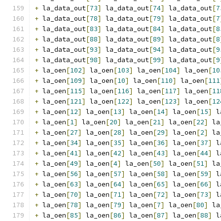
+
 la_data_out
[
73
]
 la_data_out
[
74
]
 la_data_out
[
7
+
 la_data_out
[
78
]
 la_data_out
[
79
]
 la_data_out
[
7
+
 la_data_out
[
83
]
 la_data_out
[
84
]
 la_data_out
[
8
+
 la_data_out
[
88
]
 la_data_out
[
89
]
 la_data_out
[
8
+
 la_data_out
[
93
]
 la_data_out
[
94
]
 la_data_out
[
9
+
 la_data_out
[
98
]
 la_data_out
[
99
]
 la_data_out
[
9
+
 la_oen
[
102
]
 la_oen
[
103
]
 la_oen
[
104
]
 la_oen
[
10
+
 la_oen
[
109
]
 la_oen
[
10
]
 la_oen
[
110
]
 la_oen
[
111
+
 la_oen
[
115
]
 la_oen
[
116
]
 la_oen
[
117
]
 la_oen
[
11
+
 la_oen
[
121
]
 la_oen
[
122
]
 la_oen
[
123
]
 la_oen
[
12
+
 la_oen
[
12
]
 la_oen
[
13
]
 la_oen
[
14
]
 la_oen
[
15
]
 l
+
 la_oen
[
1
]
 la_oen
[
20
]
 la_oen
[
21
]
 la_oen
[
22
]
 la
+
 la_oen
[
27
]
 la_oen
[
28
]
 la_oen
[
29
]
 la_oen
[
2
]
 la
+
 la_oen
[
34
]
 la_oen
[
35
]
 la_oen
[
36
]
 la_oen
[
37
]
 l
+
 la_oen
[
41
]
 la_oen
[
42
]
 la_oen
[
43
]
 la_oen
[
44
]
 l
+
 la_oen
[
49
]
 la_oen
[
4
]
 la_oen
[
50
]
 la_oen
[
51
]
 la
+
 la_oen
[
56
]
 la_oen
[
57
]
 la_oen
[
58
]
 la_oen
[
59
]
 l
+
 la_oen
[
63
]
 la_oen
[
64
]
 la_oen
[
65
]
 la_oen
[
66
]
 l
+
 la_oen
[
70
]
 la_oen
[
71
]
 la_oen
[
72
]
 la_oen
[
73
]
 l
+
 la_oen
[
78
]
 la_oen
[
79
]
 la_oen
[
7
]
 la_oen
[
80
]
 la
+
 la_oen
[
85
]
 la_oen
[
86
]
 la_oen
[
87
]
 la_oen
[
88
]
 l