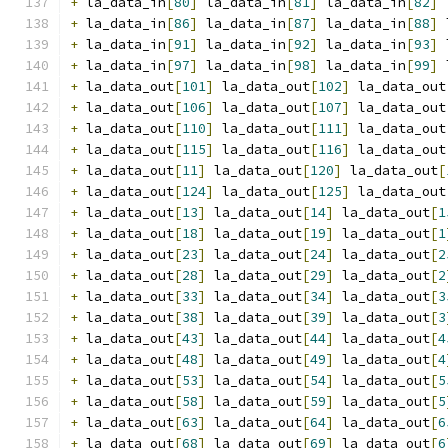
+
 la_data_in
[
80
]
 la_data_in
[
81
]
 la_data_in
[
82
]
 
+
 la_data_in
[
86
]
 la_data_in
[
87
]
 la_data_in
[
88
]
 
+
 la_data_in
[
91
]
 la_data_in
[
92
]
 la_data_in
[
93
]
 
+
 la_data_in
[
97
]
 la_data_in
[
98
]
 la_data_in
[
99
]
 
+
 la_data_out
[
101
]
 la_data_out
[
102
]
 la_data_out
+
 la_data_out
[
106
]
 la_data_out
[
107
]
 la_data_out
+
 la_data_out
[
110
]
 la_data_out
[
111
]
 la_data_out
+
 la_data_out
[
115
]
 la_data_out
[
116
]
 la_data_out
+
 la_data_out
[
11
]
 la_data_out
[
120
]
 la_data_out
[
+
 la_data_out
[
124
]
 la_data_out
[
125
]
 la_data_out
+
 la_data_out
[
13
]
 la_data_out
[
14
]
 la_data_out
[
1
+
 la_data_out
[
18
]
 la_data_out
[
19
]
 la_data_out
[
1
+
 la_data_out
[
23
]
 la_data_out
[
24
]
 la_data_out
[
2
+
 la_data_out
[
28
]
 la_data_out
[
29
]
 la_data_out
[
2
+
 la_data_out
[
33
]
 la_data_out
[
34
]
 la_data_out
[
3
+
 la_data_out
[
38
]
 la_data_out
[
39
]
 la_data_out
[
3
+
 la_data_out
[
43
]
 la_data_out
[
44
]
 la_data_out
[
4
+
 la_data_out
[
48
]
 la_data_out
[
49
]
 la_data_out
[
4
+
 la_data_out
[
53
]
 la_data_out
[
54
]
 la_data_out
[
5
+
 la_data_out
[
58
]
 la_data_out
[
59
]
 la_data_out
[
5
+
 la_data_out
[
63
]
 la_data_out
[
64
]
 la_data_out
[
6
+
 la_data_out
[
68
]
 la_data_out
[
69
]
 la_data_out
[
6