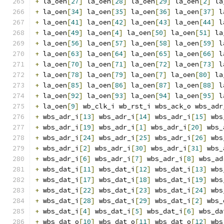
+
 la_oen
[
27
]
 la_oen
[
28
]
 la_oen
[
29
]
 la_oen
[
2
]
 la
+
 la_oen
[
34
]
 la_oen
[
35
]
 la_oen
[
36
]
 la_oen
[
37
]
 l
+
 la_oen
[
41
]
 la_oen
[
42
]
 la_oen
[
43
]
 la_oen
[
44
]
 l
+
 la_oen
[
49
]
 la_oen
[
4
]
 la_oen
[
50
]
 la_oen
[
51
]
 la
+
 la_oen
[
56
]
 la_oen
[
57
]
 la_oen
[
58
]
 la_oen
[
59
]
 l
+
 la_oen
[
63
]
 la_oen
[
64
]
 la_oen
[
65
]
 la_oen
[
66
]
 l
+
 la_oen
[
70
]
 la_oen
[
71
]
 la_oen
[
72
]
 la_oen
[
73
]
 l
+
 la_oen
[
78
]
 la_oen
[
79
]
 la_oen
[
7
]
 la_oen
[
80
]
 la
+
 la_oen
[
85
]
 la_oen
[
86
]
 la_oen
[
87
]
 la_oen
[
88
]
 l
+
 la_oen
[
92
]
 la_oen
[
93
]
 la_oen
[
94
]
 la_oen
[
95
]
 l
+
 la_oen
[
9
]
 wb_clk_i wb_rst_i wbs_ack_o wbs_adr
+
 wbs_adr_i
[
13
]
 wbs_adr_i
[
14
]
 wbs_adr_i
[
15
]
 wbs
+
 wbs_adr_i
[
19
]
 wbs_adr_i
[
1
]
 wbs_adr_i
[
20
]
 wbs_
+
 wbs_adr_i
[
24
]
 wbs_adr_i
[
25
]
 wbs_adr_i
[
26
]
 wbs
+
 wbs_adr_i
[
2
]
 wbs_adr_i
[
30
]
 wbs_adr_i
[
31
]
 wbs_
+
 wbs_adr_i
[
6
]
 wbs_adr_i
[
7
]
 wbs_adr_i
[
8
]
 wbs_ad
+
 wbs_dat_i
[
11
]
 wbs_dat_i
[
12
]
 wbs_dat_i
[
13
]
 wbs
+
 wbs_dat_i
[
17
]
 wbs_dat_i
[
18
]
 wbs_dat_i
[
19
]
 wbs
+
 wbs_dat_i
[
22
]
 wbs_dat_i
[
23
]
 wbs_dat_i
[
24
]
 wbs
+
 wbs_dat_i
[
28
]
 wbs_dat_i
[
29
]
 wbs_dat_i
[
2
]
 wbs_
+
 wbs_dat_i
[
4
]
 wbs_dat_i
[
5
]
 wbs_dat_i
[
6
]
 wbs_da
+
 wbs_dat_o
[
10
]
 wbs_dat_o
[
11
]
 wbs_dat_o
[
12
]
 wbs