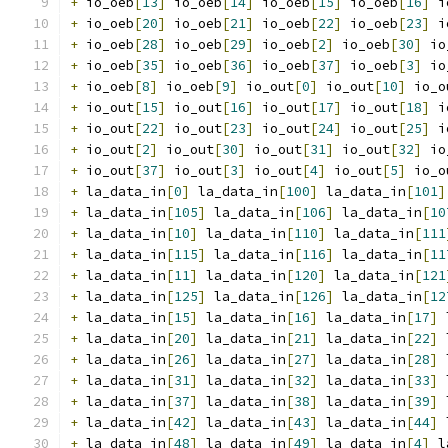
+
 io_oeb
[
13
]
 io_oeb
[
14
]
 io_oeb
[
15
]
 io_oeb
[
16
]
 i
+
 io_oeb
[
20
]
 io_oeb
[
21
]
 io_oeb
[
22
]
 io_oeb
[
23
]
 i
+
 io_oeb
[
28
]
 io_oeb
[
29
]
 io_oeb
[
2
]
 io_oeb
[
30
]
 io
+
 io_oeb
[
35
]
 io_oeb
[
36
]
 io_oeb
[
37
]
 io_oeb
[
3
]
 io
+
 io_oeb
[
8
]
 io_oeb
[
9
]
 io_out
[
0
]
 io_out
[
10
]
 io_o
+
 io_out
[
15
]
 io_out
[
16
]
 io_out
[
17
]
 io_out
[
18
]
 i
+
 io_out
[
22
]
 io_out
[
23
]
 io_out
[
24
]
 io_out
[
25
]
 i
+
 io_out
[
2
]
 io_out
[
30
]
 io_out
[
31
]
 io_out
[
32
]
 io
+
 io_out
[
37
]
 io_out
[
3
]
 io_out
[
4
]
 io_out
[
5
]
 io_o
+
 la_data_in
[
0
]
 la_data_in
[
100
]
 la_data_in
[
101
]
+
 la_data_in
[
105
]
 la_data_in
[
106
]
 la_data_in
[
10
+
 la_data_in
[
10
]
 la_data_in
[
110
]
 la_data_in
[
111
+
 la_data_in
[
115
]
 la_data_in
[
116
]
 la_data_in
[
11
+
 la_data_in
[
11
]
 la_data_in
[
120
]
 la_data_in
[
121
+
 la_data_in
[
125
]
 la_data_in
[
126
]
 la_data_in
[
12
+
 la_data_in
[
15
]
 la_data_in
[
16
]
 la_data_in
[
17
]
 
+
 la_data_in
[
20
]
 la_data_in
[
21
]
 la_data_in
[
22
]
 
+
 la_data_in
[
26
]
 la_data_in
[
27
]
 la_data_in
[
28
]
 
+
 la_data_in
[
31
]
 la_data_in
[
32
]
 la_data_in
[
33
]
 
+
 la_data_in
[
37
]
 la_data_in
[
38
]
 la_data_in
[
39
]
 
+
 la_data_in
[
42
]
 la_data_in
[
43
]
 la_data_in
[
44
]
 
+
 la_data_in
[
48
]
 la_data_in
[
49
]
 la_data_in
[
4
]
 l