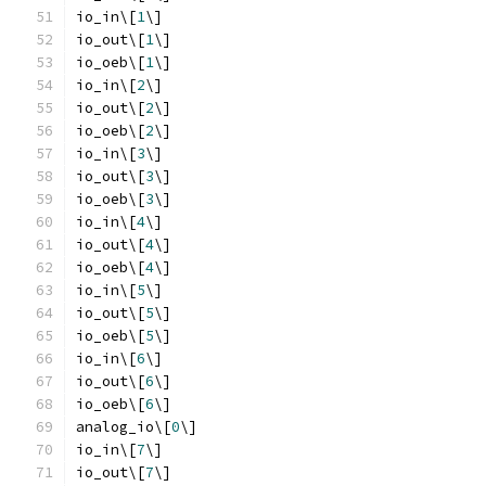
io_in\[
1
\]
io_out\[
1
\]
io_oeb\[
1
\]
io_in\[
2
\]
io_out\[
2
\]
io_oeb\[
2
\]
io_in\[
3
\]
io_out\[
3
\]
io_oeb\[
3
\]
io_in\[
4
\]
io_out\[
4
\]
io_oeb\[
4
\]
io_in\[
5
\]
io_out\[
5
\]
io_oeb\[
5
\]
io_in\[
6
\]
io_out\[
6
\]
io_oeb\[
6
\]
analog_io\[
0
\]
io_in\[
7
\]
io_out\[
7
\]