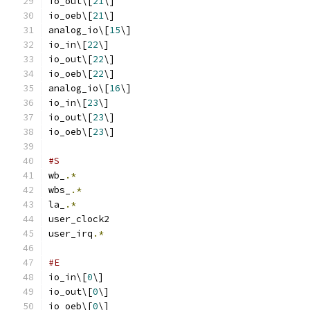
io_out\[
21
\]
io_oeb\[
21
\]
analog_io\[
15
\]
io_in\[
22
\]
io_out\[
22
\]
io_oeb\[
22
\]
analog_io\[
16
\]
io_in\[
23
\]
io_out\[
23
\]
io_oeb\[
23
\]
#S
wb_
.*
wbs_
.*
la_
.*
user_clock2
user_irq
.*
#E
io_in\[
0
\]
io_out\[
0
\]
io_oeb\[
0
\]