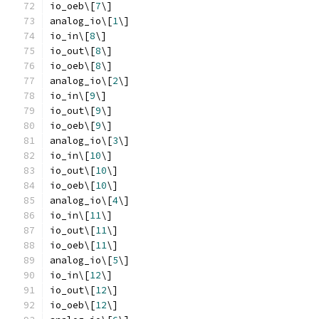
io_oeb\[
7
\]
analog_io\[
1
\]
io_in\[
8
\]
io_out\[
8
\]
io_oeb\[
8
\]
analog_io\[
2
\]
io_in\[
9
\]
io_out\[
9
\]
io_oeb\[
9
\]
analog_io\[
3
\]
io_in\[
10
\]
io_out\[
10
\]
io_oeb\[
10
\]
analog_io\[
4
\]
io_in\[
11
\]
io_out\[
11
\]
io_oeb\[
11
\]
analog_io\[
5
\]
io_in\[
12
\]
io_out\[
12
\]
io_oeb\[
12
\]