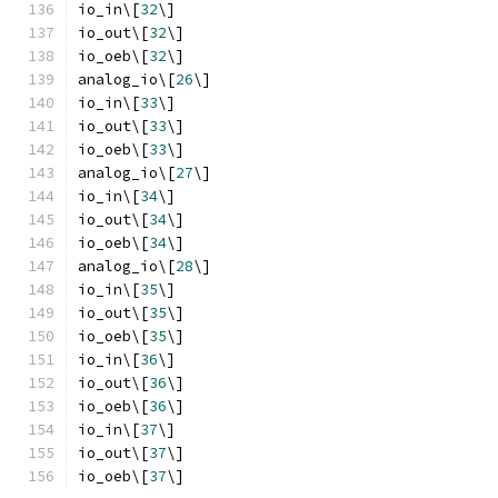
io_in\[
32
\]
io_out\[
32
\]
io_oeb\[
32
\]
analog_io\[
26
\]
io_in\[
33
\]
io_out\[
33
\]
io_oeb\[
33
\]
analog_io\[
27
\]
io_in\[
34
\]
io_out\[
34
\]
io_oeb\[
34
\]
analog_io\[
28
\]
io_in\[
35
\]
io_out\[
35
\]
io_oeb\[
35
\]
io_in\[
36
\]
io_out\[
36
\]
io_oeb\[
36
\]
io_in\[
37
\]
io_out\[
37
\]
io_oeb\[
37
\]