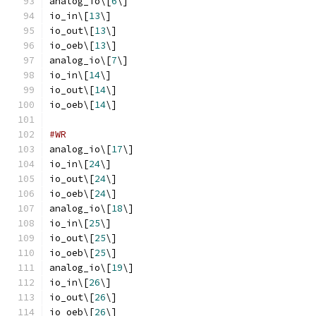
analog_io\[
6
\]
io_in\[
13
\]
io_out\[
13
\]
io_oeb\[
13
\]
analog_io\[
7
\]
io_in\[
14
\]
io_out\[
14
\]
io_oeb\[
14
\]
#WR
analog_io\[
17
\]
io_in\[
24
\]
io_out\[
24
\]
io_oeb\[
24
\]
analog_io\[
18
\]
io_in\[
25
\]
io_out\[
25
\]
io_oeb\[
25
\]
analog_io\[
19
\]
io_in\[
26
\]
io_out\[
26
\]
io_oeb\[
26
\]