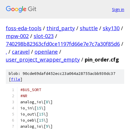
Sign in
foss-eda-tools
/
third_party
/
shuttle
/
sky130
/
mpw-002
/
slot-023
/
740298b82363cfd0ce1197fd66e7e7c7a30f85d6
/
.
/
caravel
/
openlane
/
user_project_wrapper_empty
/
pin_order.cfg
blob: 90cde69dafd452ecc23a064a28755acbb930dc37
[
file
]
#BUS_SORT
#NR
analog_io\[
8
\]
io_in\[
15
\]
io_out\[
15
\]
io_oeb\[
15
\]
analog_io\[
9
\]