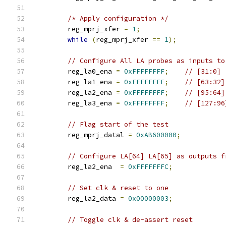
/* Apply configuration */
        reg_mprj_xfer 
=
1
;
while
(
reg_mprj_xfer 
==
1
);
// Configure All LA probes as inputs to
	reg_la0_ena 
=
0xFFFFFFFF
;
// [31:0]
	reg_la1_ena 
=
0xFFFFFFFF
;
// [63:32]
	reg_la2_ena 
=
0xFFFFFFFF
;
// [95:64]
	reg_la3_ena 
=
0xFFFFFFFF
;
// [127:96
// Flag start of the test
	reg_mprj_datal 
=
0xAB600000
;
// Configure LA[64] LA[65] as outputs f
	reg_la2_ena  
=
0xFFFFFFFC
;
// Set clk & reset to one
	reg_la2_data 
=
0x00000003
;
// Toggle clk & de-assert reset