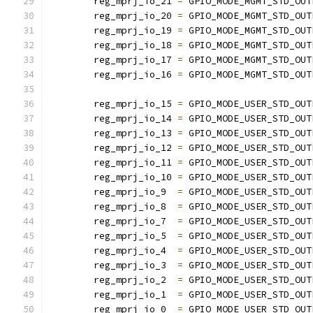
        reg_mprj_io_21 
=
 GPIO_MODE_MGMT_STD_OUT
        reg_mprj_io_20 
=
 GPIO_MODE_MGMT_STD_OUT
        reg_mprj_io_19 
=
 GPIO_MODE_MGMT_STD_OUT
        reg_mprj_io_18 
=
 GPIO_MODE_MGMT_STD_OUT
        reg_mprj_io_17 
=
 GPIO_MODE_MGMT_STD_OUT
        reg_mprj_io_16 
=
 GPIO_MODE_MGMT_STD_OUT
        reg_mprj_io_15 
=
 GPIO_MODE_USER_STD_OUT
        reg_mprj_io_14 
=
 GPIO_MODE_USER_STD_OUT
        reg_mprj_io_13 
=
 GPIO_MODE_USER_STD_OUT
        reg_mprj_io_12 
=
 GPIO_MODE_USER_STD_OUT
        reg_mprj_io_11 
=
 GPIO_MODE_USER_STD_OUT
        reg_mprj_io_10 
=
 GPIO_MODE_USER_STD_OUT
        reg_mprj_io_9  
=
 GPIO_MODE_USER_STD_OUT
        reg_mprj_io_8  
=
 GPIO_MODE_USER_STD_OUT
        reg_mprj_io_7  
=
 GPIO_MODE_USER_STD_OUT
        reg_mprj_io_5  
=
 GPIO_MODE_USER_STD_OUT
        reg_mprj_io_4  
=
 GPIO_MODE_USER_STD_OUT
        reg_mprj_io_3  
=
 GPIO_MODE_USER_STD_OUT
        reg_mprj_io_2  
=
 GPIO_MODE_USER_STD_OUT
        reg_mprj_io_1  
=
 GPIO_MODE_USER_STD_OUT
        reg_mprj_io_0  
=
 GPIO_MODE_USER_STD_OUT