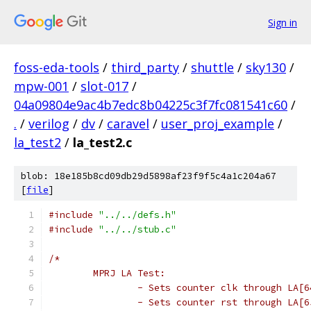
Sign in
foss-eda-tools
/
third_party
/
shuttle
/
sky130
/
mpw-001
/
slot-017
/
04a09804e9ac4b7edc8b04225c3f7fc081541c60
/
.
/
verilog
/
dv
/
caravel
/
user_proj_example
/
la_test2
/
la_test2.c
blob: 18e185b8cd09db29d5898af23f9f5c4a1c204a67
[
file
]
#include
"../../defs.h"
#include
"../../stub.c"
/*
	MPRJ LA Test:
		- Sets counter clk through LA[6
		- Sets counter rst through LA[6