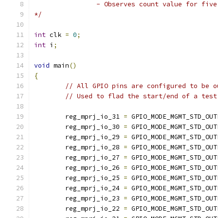
		- Observes count value for fiv
*/
int
 clk 
=
0
;
int
 i
;
void
 main
()
{
// All GPIO pins are configured to be o
// Used to flad the start/end of a test
        reg_mprj_io_31 
=
 GPIO_MODE_MGMT_STD_OUT
        reg_mprj_io_30 
=
 GPIO_MODE_MGMT_STD_OUT
        reg_mprj_io_29 
=
 GPIO_MODE_MGMT_STD_OUT
        reg_mprj_io_28 
=
 GPIO_MODE_MGMT_STD_OUT
        reg_mprj_io_27 
=
 GPIO_MODE_MGMT_STD_OUT
        reg_mprj_io_26 
=
 GPIO_MODE_MGMT_STD_OUT
        reg_mprj_io_25 
=
 GPIO_MODE_MGMT_STD_OUT
        reg_mprj_io_24 
=
 GPIO_MODE_MGMT_STD_OUT
        reg_mprj_io_23 
=
 GPIO_MODE_MGMT_STD_OUT
        reg_mprj_io_22 
=
 GPIO_MODE_MGMT_STD_OUT