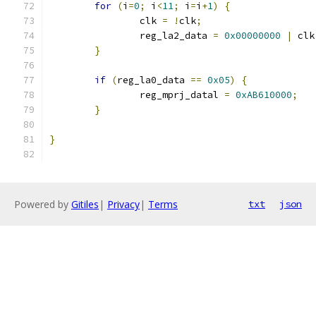
for
(
i
=
0
;
 i
<
11
;
 i
=
i
+
1
)
{
		clk 
=
!
clk
;
		reg_la2_data 
=
0x00000000
|
 clk
}
if
(
reg_la0_data 
==
0x05
)
{
		reg_mprj_datal 
=
0xAB610000
;
}
}
Powered by
Gitiles
|
Privacy
|
Terms
txt
json