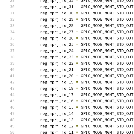
	reg_mprj_io_32 
=
 GPIO_MODE_MGMT_STD_OUT
	reg_mprj_io_31 
=
 GPIO_MODE_MGMT_STD_OUT
	reg_mprj_io_30 
=
 GPIO_MODE_MGMT_STD_OUT
	reg_mprj_io_29 
=
 GPIO_MODE_MGMT_STD_OUT
	reg_mprj_io_28 
=
 GPIO_MODE_MGMT_STD_OUT
	reg_mprj_io_27 
=
 GPIO_MODE_MGMT_STD_OUT
	reg_mprj_io_26 
=
 GPIO_MODE_MGMT_STD_OUT
	reg_mprj_io_25 
=
 GPIO_MODE_MGMT_STD_OUT
	reg_mprj_io_24 
=
 GPIO_MODE_MGMT_STD_OUT
	reg_mprj_io_23 
=
 GPIO_MODE_MGMT_STD_OUT
	reg_mprj_io_22 
=
 GPIO_MODE_MGMT_STD_OUT
	reg_mprj_io_21 
=
 GPIO_MODE_MGMT_STD_OUT
	reg_mprj_io_20 
=
 GPIO_MODE_MGMT_STD_OUT
	reg_mprj_io_19 
=
 GPIO_MODE_MGMT_STD_OUT
	reg_mprj_io_18 
=
 GPIO_MODE_MGMT_STD_OUT
	reg_mprj_io_17 
=
 GPIO_MODE_MGMT_STD_OUT
	reg_mprj_io_16 
=
 GPIO_MODE_MGMT_STD_OUT
	reg_mprj_io_15 
=
 GPIO_MODE_MGMT_STD_OUT
	reg_mprj_io_14 
=
 GPIO_MODE_MGMT_STD_OUT
	reg_mprj_io_13 
=
 GPIO_MODE_MGMT_STD_OUT
	reg_mprj_io_12 
=
 GPIO_MODE_MGMT_STD_OUT
	reg_mprj_io_11 
=
 GPIO_MODE_MGMT_STD_OUT