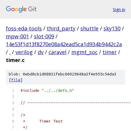
Sign in
foss-eda-tools
/
third_party
/
shuttle
/
sky130
/
mpw-001
/
slot-009
/
14e53f1d13f8270e08a42ead5ca1d934b9442c2a
/
.
/
verilog
/
dv
/
caravel
/
mgmt_soc
/
timer
/
timer.c
blob: 0ebd8cb1d08832febc66029648a3f4e955c54da3
[
file
]
#include
"../../defs.h"
// --------------------------------------------
/*
 *	Timer Test
 */