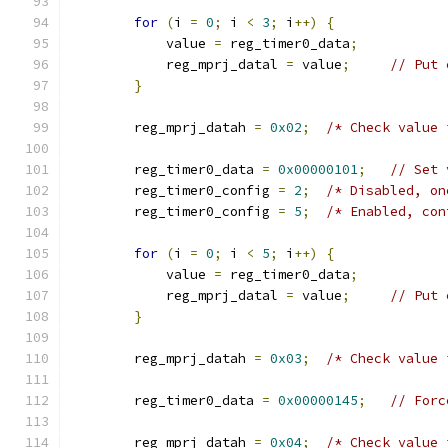
for
(
i 
=
0
;
 i 
<
3
;
 i
++)
{
	    value 
=
 reg_timer0_data
;
	    reg_mprj_datal 
=
 value
;
// Put 
}
	reg_mprj_datah 
=
0x02
;
/* Check value 
	reg_timer0_data 
=
0x00000101
;
// Set 
	reg_timer0_config 
=
2
;
/* Disabled, on
	reg_timer0_config 
=
5
;
/* Enabled, con
for
(
i 
=
0
;
 i 
<
5
;
 i
++)
{
	    value 
=
 reg_timer0_data
;
	    reg_mprj_datal 
=
 value
;
// Put 
}
	reg_mprj_datah 
=
0x03
;
/* Check value 
	reg_timer0_data 
=
0x00000145
;
// Forc
	reg_mprj_datah 
=
0x04
;
/* Check value 