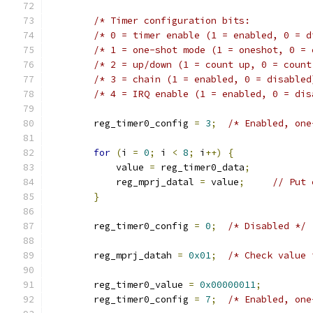
	reg_timer0_config 
=
3
;
/* Enabled, one
for
(
i 
=
0
;
 i 
<
8
;
 i
++)
{
	    value 
=
 reg_timer0_data
;
	    reg_mprj_datal 
=
 value
;
// Put 
}
	reg_timer0_config 
=
0
;
/* Disabled */
	reg_mprj_datah 
=
0x01
;
/* Check value 
	reg_timer0_value 
=
0x00000011
;
	reg_timer0_config 
=
7
;
/* Enabled, one