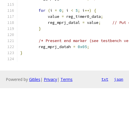
for
(
i 
=
0
;
 i 
<
5
;
 i
++)
{
	    value 
=
 reg_timer0_data
;
	    reg_mprj_datal 
=
 value
;
// Put 
}
/* Present end marker (see testbench ve
	reg_mprj_datah 
=
0x05
;
}
Powered by
Gitiles
|
Privacy
|
Terms
txt
json