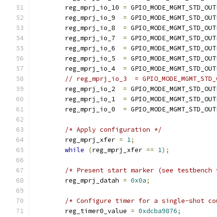
	reg_mprj_io_10 
=
 GPIO_MODE_MGMT_STD_OUT
	reg_mprj_io_9  
=
 GPIO_MODE_MGMT_STD_OUT
	reg_mprj_io_8  
=
 GPIO_MODE_MGMT_STD_OUT
	reg_mprj_io_7  
=
 GPIO_MODE_MGMT_STD_OUT
	reg_mprj_io_6  
=
 GPIO_MODE_MGMT_STD_OUT
	reg_mprj_io_5  
=
 GPIO_MODE_MGMT_STD_OUT
	reg_mprj_io_4  
=
 GPIO_MODE_MGMT_STD_OUT
// reg_mprj_io_3  = GPIO_MODE_MGMT_STD_
	reg_mprj_io_2  
=
 GPIO_MODE_MGMT_STD_OUT
	reg_mprj_io_1  
=
 GPIO_MODE_MGMT_STD_OUT
	reg_mprj_io_0  
=
 GPIO_MODE_MGMT_STD_OUT
/* Apply configuration */
	reg_mprj_xfer 
=
1
;
while
(
reg_mprj_xfer 
==
1
);
/* Present start marker (see testbench 
	reg_mprj_datah 
=
0x0a
;
/* Configure timer for a single-shot co
	reg_timer0_value 
=
0xdcba9876
;