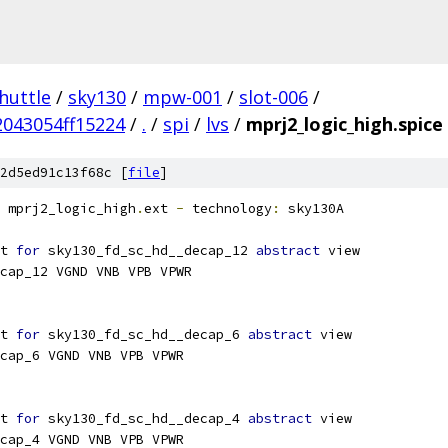
huttle
/
sky130
/
mpw-001
/
slot-006
/
043054ff15224
/
.
/
spi
/
lvs
/
mprj2_logic_high.spice
2d5ed91c13f68c [
file
]
 mprj2_logic_high
.
ext 
-
 technology
:
 sky130A
t 
for
 sky130_fd_sc_hd__decap_12 
abstract
 view
cap_12 VGND VNB VPB VPWR
t 
for
 sky130_fd_sc_hd__decap_6 
abstract
 view
cap_6 VGND VNB VPB VPWR
t 
for
 sky130_fd_sc_hd__decap_4 
abstract
 view
cap_4 VGND VNB VPB VPWR