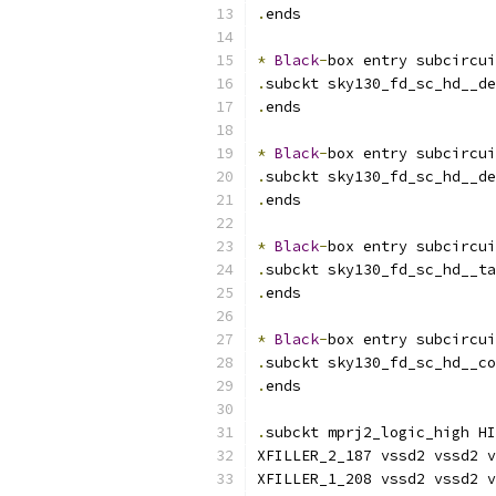
.
ends
*
Black
-
box entry subcircui
.
subckt sky130_fd_sc_hd__de
.
ends
*
Black
-
box entry subcircui
.
subckt sky130_fd_sc_hd__de
.
ends
*
Black
-
box entry subcircui
.
subckt sky130_fd_sc_hd__ta
.
ends
*
Black
-
box entry subcircui
.
subckt sky130_fd_sc_hd__co
.
ends
.
subckt mprj2_logic_high HI
XFILLER_2_187 vssd2 vssd2 v
XFILLER_1_208 vssd2 vssd2 v