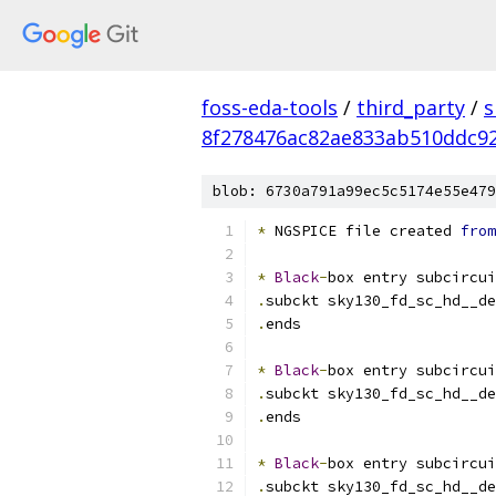
foss-eda-tools
/
third_party
/
s
8f278476ac82ae833ab510ddc92
blob: 6730a791a99ec5c5174e55e479
*
 NGSPICE file created 
from
*
Black
-
box entry subcircui
.
subckt sky130_fd_sc_hd__de
.
ends
*
Black
-
box entry subcircui
.
subckt sky130_fd_sc_hd__de
.
ends
*
Black
-
box entry subcircui
.
subckt sky130_fd_sc_hd__de