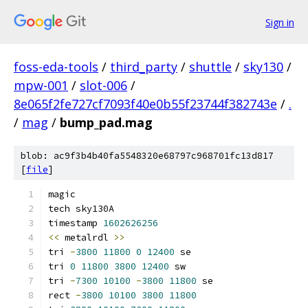
Sign in
foss-eda-tools
/
third_party
/
shuttle
/
sky130
/
mpw-001
/
slot-006
/
8e065f2fe727cf7093f40e0b55f23744f382743e
/
.
/
mag
/
bump_pad.mag
blob: ac9f3b4b40fa5548320e68797c968701fc13d817
[
file
]
magic
tech sky130A
timestamp 
1602626256
<<
 metalrdl 
>>
tri 
-
3800
11800
0
12400
 se
tri 
0
11800
3800
12400
 sw
tri 
-
7300
10100
-
3800
11800
 se
rect 
-
3800
10100
3800
11800