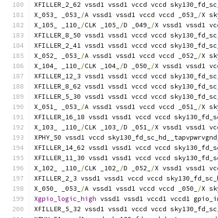
XFILLER_2_62 vssd1 vssd1 vccd vccd sky130_fd_sc
X_053_ _053_
/
A vssd1 vssd1 vccd vccd _053_
/
X sk
X_105_ _110_
/
CLK _105_
/
D _049_
/
X vssd1 vssd1 vc
XFILLER_8_50 vssd1 vssd1 vccd vccd sky130_fd_sc
XFILLER_2_41 vssd1 vssd1 vccd vccd sky130_fd_sc
X_052_ _053_
/
A vssd1 vssd1 vccd vccd _052_
/
X sk
X_104_ _110_
/
CLK _104_
/
D _050_
/
X vssd1 vssd1 vc
XFILLER_12_3 vssd1 vssd1 vccd vccd sky130_fd_sc
XFILLER_8_62 vssd1 vssd1 vccd vccd sky130_fd_sc
XFILLER_5_30 vssd1 vssd1 vccd vccd sky130_fd_sc
X_051_ _053_
/
A vssd1 vssd1 vccd vccd _051_
/
X sk
XFILLER_16_18 vssd1 vssd1 vccd vccd sky130_fd_s
X_103_ _110_
/
CLK _103_
/
D _051_
/
X vssd1 vssd1 vc
XPHY_50 vssd1 vccd sky130_fd_sc_hd__tapvpwrvgnd
XFILLER_14_62 vssd1 vssd1 vccd vccd sky130_fd_s
XFILLER_11_30 vssd1 vssd1 vccd vccd sky130_fd_s
X_102_ _110_
/
CLK _102_
/
D _052_
/
X vssd1 vssd1 vc
XFILLER_2_3 vssd1 vssd1 vccd vccd sky130_fd_sc_
X_050_ _053_
/
A vssd1 vssd1 vccd vccd _050_
/
X sk
Xgpio_logic_high
 vssd1 vssd1 vccd1 vccd1 gpio_i
XFILLER_5_32 vssd1 vssd1 vccd vccd sky130_fd_sc