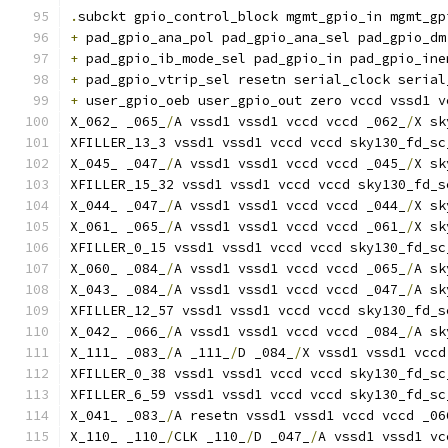
.
subckt gpio_control_block mgmt_gpio_in mgmt_gp
+
 pad_gpio_ana_pol pad_gpio_ana_sel pad_gpio_dm
+
 pad_gpio_ib_mode_sel pad_gpio_in pad_gpio_ine
+
 pad_gpio_vtrip_sel resetn serial_clock serial
+
 user_gpio_oeb user_gpio_out zero vccd vssd1 v
X_062_ _065_
/
A vssd1 vssd1 vccd vccd _062_
/
X sk
XFILLER_13_3 vssd1 vssd1 vccd vccd sky130_fd_sc
X_045_ _047_
/
A vssd1 vssd1 vccd vccd _045_
/
X sk
XFILLER_15_32 vssd1 vssd1 vccd vccd sky130_fd_s
X_044_ _047_
/
A vssd1 vssd1 vccd vccd _044_
/
X sk
X_061_ _065_
/
A vssd1 vssd1 vccd vccd _061_
/
X sk
XFILLER_0_15 vssd1 vssd1 vccd vccd sky130_fd_sc
X_060_ _084_
/
A vssd1 vssd1 vccd vccd _065_
/
A sk
X_043_ _084_
/
A vssd1 vssd1 vccd vccd _047_
/
A sk
XFILLER_12_57 vssd1 vssd1 vccd vccd sky130_fd_s
X_042_ _066_
/
A vssd1 vssd1 vccd vccd _084_
/
A sk
X_111_ _083_
/
A _111_
/
D _084_
/
X vssd1 vssd1 vccd
XFILLER_0_38 vssd1 vssd1 vccd vccd sky130_fd_sc
XFILLER_6_59 vssd1 vssd1 vccd vccd sky130_fd_sc
X_041_ _083_
/
A resetn vssd1 vssd1 vccd vccd _06
X_110_ _110_
/
CLK _110_
/
D _047_
/
A vssd1 vssd1 vc