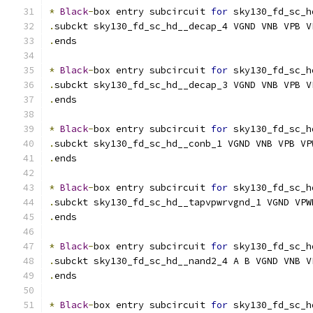
*
Black
-
box entry subcircuit 
for
 sky130_fd_sc_h
.
subckt sky130_fd_sc_hd__decap_4 VGND VNB VPB V
.
ends
*
Black
-
box entry subcircuit 
for
 sky130_fd_sc_h
.
subckt sky130_fd_sc_hd__decap_3 VGND VNB VPB V
.
ends
*
Black
-
box entry subcircuit 
for
 sky130_fd_sc_h
.
subckt sky130_fd_sc_hd__conb_1 VGND VNB VPB VP
.
ends
*
Black
-
box entry subcircuit 
for
 sky130_fd_sc_h
.
subckt sky130_fd_sc_hd__tapvpwrvgnd_1 VGND VPW
.
ends
*
Black
-
box entry subcircuit 
for
 sky130_fd_sc_h
.
subckt sky130_fd_sc_hd__nand2_4 A B VGND VNB V
.
ends
*
Black
-
box entry subcircuit 
for
 sky130_fd_sc_h