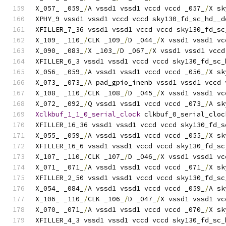
X_057_ _059_
/
A vssd1 vssd1 vccd vccd _057_
/
X sk
XPHY_9 vssd1 vssd1 vccd vccd sky130_fd_sc_hd__d
XFILLER_7_36 vssd1 vssd1 vccd vccd sky130_fd_sc
X_109_ _110_
/
CLK _109_
/
D _044_
/
X vssd1 vssd1 vc
X_090_ _083_
/
X _103_
/
D _067_
/
X vssd1 vssd1 vccd
XFILLER_6_3 vssd1 vssd1 vccd vccd sky130_fd_sc_
X_056_ _059_
/
A vssd1 vssd1 vccd vccd _056_
/
X sk
X_073_ _073_
/
A pad_gpio_inenb vssd1 vssd1 vccd 
X_108_ _110_
/
CLK _108_
/
D _045_
/
X vssd1 vssd1 vc
X_072_ _092_
/
Q vssd1 vssd1 vccd vccd _073_
/
A sk
Xclkbuf_1_1_0_serial_clock
 clkbuf_0_serial_cloc
XFILLER_16_36 vssd1 vssd1 vccd vccd sky130_fd_s
X_055_ _059_
/
A vssd1 vssd1 vccd vccd _055_
/
X sk
XFILLER_16_6 vssd1 vssd1 vccd vccd sky130_fd_sc
X_107_ _110_
/
CLK _107_
/
D _046_
/
X vssd1 vssd1 vc
X_071_ _071_
/
A vssd1 vssd1 vccd vccd _071_
/
X sk
XFILLER_2_50 vssd1 vssd1 vccd vccd sky130_fd_sc
X_054_ _084_
/
A vssd1 vssd1 vccd vccd _059_
/
A sk
X_106_ _110_
/
CLK _106_
/
D _047_
/
X vssd1 vssd1 vc
X_070_ _071_
/
A vssd1 vssd1 vccd vccd _070_
/
X sk
XFILLER_4_3 vssd1 vssd1 vccd vccd sky130_fd_sc_