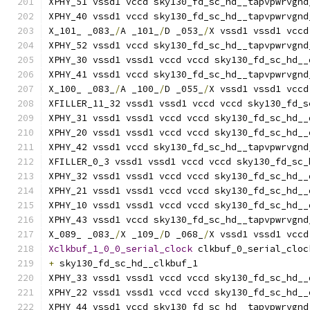
XPHY_51 vssd1 vccd sky130_fd_sc_hd__tapvpwrvgnd
XPHY_40 vssd1 vccd sky130_fd_sc_hd__tapvpwrvgnd
X_101_ _083_
/
A _101_
/
D _053_
/
X vssd1 vssd1 vccd
XPHY_52 vssd1 vccd sky130_fd_sc_hd__tapvpwrvgnd
XPHY_30 vssd1 vssd1 vccd vccd sky130_fd_sc_hd__
XPHY_41 vssd1 vccd sky130_fd_sc_hd__tapvpwrvgnd
X_100_ _083_
/
A _100_
/
D _055_
/
X vssd1 vssd1 vccd
XFILLER_11_32 vssd1 vssd1 vccd vccd sky130_fd_s
XPHY_31 vssd1 vssd1 vccd vccd sky130_fd_sc_hd__
XPHY_20 vssd1 vssd1 vccd vccd sky130_fd_sc_hd__
XPHY_42 vssd1 vccd sky130_fd_sc_hd__tapvpwrvgnd
XFILLER_0_3 vssd1 vssd1 vccd vccd sky130_fd_sc_
XPHY_32 vssd1 vssd1 vccd vccd sky130_fd_sc_hd__
XPHY_21 vssd1 vssd1 vccd vccd sky130_fd_sc_hd__
XPHY_10 vssd1 vssd1 vccd vccd sky130_fd_sc_hd__
XPHY_43 vssd1 vccd sky130_fd_sc_hd__tapvpwrvgnd
X_089_ _083_
/
X _109_
/
D _068_
/
X vssd1 vssd1 vccd
Xclkbuf_1_0_0_serial_clock
 clkbuf_0_serial_cloc
+
 sky130_fd_sc_hd__clkbuf_1
XPHY_33 vssd1 vssd1 vccd vccd sky130_fd_sc_hd__
XPHY_22 vssd1 vssd1 vccd vccd sky130_fd_sc_hd__
XPHY_44 vssd1 vccd sky130_fd_sc_hd__tapvpwrvgnd