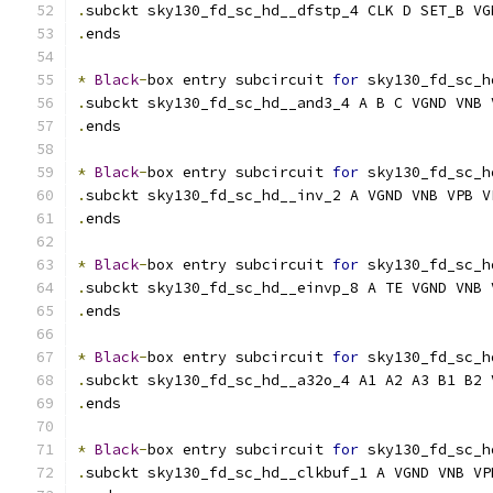
.
subckt sky130_fd_sc_hd__dfstp_4 CLK D SET_B VG
.
ends
*
Black
-
box entry subcircuit 
for
 sky130_fd_sc_h
.
subckt sky130_fd_sc_hd__and3_4 A B C VGND VNB 
.
ends
*
Black
-
box entry subcircuit 
for
 sky130_fd_sc_h
.
subckt sky130_fd_sc_hd__inv_2 A VGND VNB VPB V
.
ends
*
Black
-
box entry subcircuit 
for
 sky130_fd_sc_h
.
subckt sky130_fd_sc_hd__einvp_8 A TE VGND VNB 
.
ends
*
Black
-
box entry subcircuit 
for
 sky130_fd_sc_h
.
subckt sky130_fd_sc_hd__a32o_4 A1 A2 A3 B1 B2 
.
ends
*
Black
-
box entry subcircuit 
for
 sky130_fd_sc_h
.
subckt sky130_fd_sc_hd__clkbuf_1 A VGND VNB VP