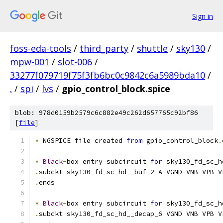
Sign in
foss-eda-tools
/
third_party
/
shuttle
/
sky130
/
mpw-001
/
slot-006
/
33277f079719f75f3fb6bc0c9842c6a5989bda10
/
.
/
spi
/
lvs
/
gpio_control_block.spice
blob: 978d0159b2579c6c882e49c262d657765c92bf86
[
file
]
*
 NGSPICE file created 
from
 gpio_control_block
.
*
Black
-
box entry subcircuit 
for
 sky130_fd_sc_h
.
subckt sky130_fd_sc_hd__buf_2 A VGND VNB VPB V
.
ends
*
Black
-
box entry subcircuit 
for
 sky130_fd_sc_h
.
subckt sky130_fd_sc_hd__decap_6 VGND VNB VPB V