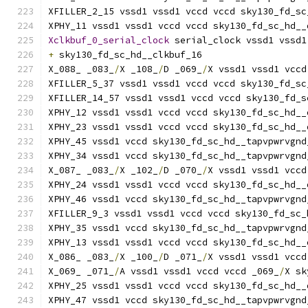
XFILLER_2_15 vssd1 vssd1 vccd vccd sky130_fd_sc
XPHY_11 vssd1 vssd1 vccd vccd sky130_fd_sc_hd__
Xclkbuf_0_serial_clock
 serial_clock vssd1 vssd1
+
 sky130_fd_sc_hd__clkbuf_16
X_088_ _083_
/
X _108_
/
D _069_
/
X vssd1 vssd1 vccd
XFILLER_5_37 vssd1 vssd1 vccd vccd sky130_fd_sc
XFILLER_14_57 vssd1 vssd1 vccd vccd sky130_fd_s
XPHY_12 vssd1 vssd1 vccd vccd sky130_fd_sc_hd__
XPHY_23 vssd1 vssd1 vccd vccd sky130_fd_sc_hd__
XPHY_45 vssd1 vccd sky130_fd_sc_hd__tapvpwrvgnd
XPHY_34 vssd1 vccd sky130_fd_sc_hd__tapvpwrvgnd
X_087_ _083_
/
X _102_
/
D _070_
/
X vssd1 vssd1 vccd
XPHY_24 vssd1 vssd1 vccd vccd sky130_fd_sc_hd__
XPHY_46 vssd1 vccd sky130_fd_sc_hd__tapvpwrvgnd
XFILLER_9_3 vssd1 vssd1 vccd vccd sky130_fd_sc_
XPHY_35 vssd1 vccd sky130_fd_sc_hd__tapvpwrvgnd
XPHY_13 vssd1 vssd1 vccd vccd sky130_fd_sc_hd__
X_086_ _083_
/
X _100_
/
D _071_
/
X vssd1 vssd1 vccd
X_069_ _071_
/
A vssd1 vssd1 vccd vccd _069_
/
X sk
XPHY_25 vssd1 vssd1 vccd vccd sky130_fd_sc_hd__
XPHY_47 vssd1 vccd sky130_fd_sc_hd__tapvpwrvgnd