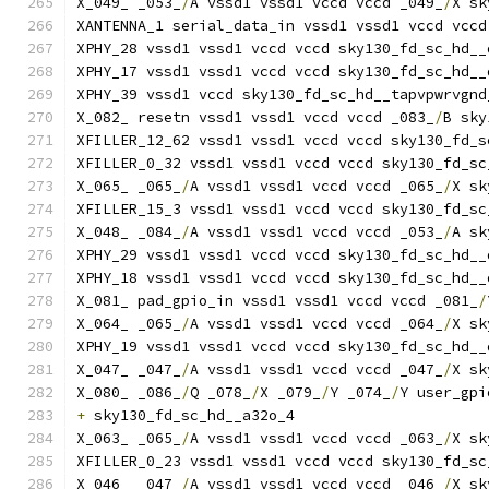
X_049_ _053_
/
A vssd1 vssd1 vccd vccd _049_
/
X sk
XANTENNA_1 serial_data_in vssd1 vssd1 vccd vccd
XPHY_28 vssd1 vssd1 vccd vccd sky130_fd_sc_hd__
XPHY_17 vssd1 vssd1 vccd vccd sky130_fd_sc_hd__
XPHY_39 vssd1 vccd sky130_fd_sc_hd__tapvpwrvgnd
X_082_ resetn vssd1 vssd1 vccd vccd _083_
/
B sky
XFILLER_12_62 vssd1 vssd1 vccd vccd sky130_fd_s
XFILLER_0_32 vssd1 vssd1 vccd vccd sky130_fd_sc
X_065_ _065_
/
A vssd1 vssd1 vccd vccd _065_
/
X sk
XFILLER_15_3 vssd1 vssd1 vccd vccd sky130_fd_sc
X_048_ _084_
/
A vssd1 vssd1 vccd vccd _053_
/
A sk
XPHY_29 vssd1 vssd1 vccd vccd sky130_fd_sc_hd__
XPHY_18 vssd1 vssd1 vccd vccd sky130_fd_sc_hd__
X_081_ pad_gpio_in vssd1 vssd1 vccd vccd _081_
/
X_064_ _065_
/
A vssd1 vssd1 vccd vccd _064_
/
X sk
XPHY_19 vssd1 vssd1 vccd vccd sky130_fd_sc_hd__
X_047_ _047_
/
A vssd1 vssd1 vccd vccd _047_
/
X sk
X_080_ _086_
/
Q _078_
/
X _079_
/
Y _074_
/
Y user_gpi
+
 sky130_fd_sc_hd__a32o_4
X_063_ _065_
/
A vssd1 vssd1 vccd vccd _063_
/
X sk
XFILLER_0_23 vssd1 vssd1 vccd vccd sky130_fd_sc
X_046_ _047_
/
A vssd1 vssd1 vccd vccd _046_
/
X sk