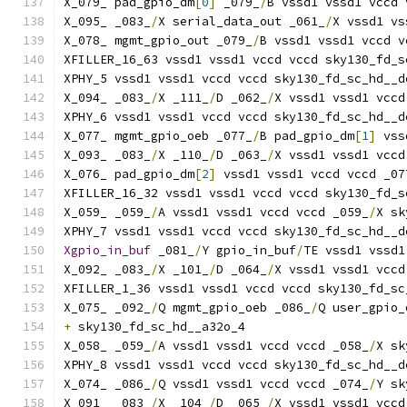
X_079_ pad_gpio_dm
[
0
]
 _079_
/
B vssd1 vssd1 vccd 
X_095_ _083_
/
X serial_data_out _061_
/
X vssd1 vs
X_078_ mgmt_gpio_out _079_
/
B vssd1 vssd1 vccd v
XFILLER_16_63 vssd1 vssd1 vccd vccd sky130_fd_s
XPHY_5 vssd1 vssd1 vccd vccd sky130_fd_sc_hd__d
X_094_ _083_
/
X _111_
/
D _062_
/
X vssd1 vssd1 vccd
XPHY_6 vssd1 vssd1 vccd vccd sky130_fd_sc_hd__d
X_077_ mgmt_gpio_oeb _077_
/
B pad_gpio_dm
[
1
]
 vss
X_093_ _083_
/
X _110_
/
D _063_
/
X vssd1 vssd1 vccd
X_076_ pad_gpio_dm
[
2
]
 vssd1 vssd1 vccd vccd _07
XFILLER_16_32 vssd1 vssd1 vccd vccd sky130_fd_s
X_059_ _059_
/
A vssd1 vssd1 vccd vccd _059_
/
X sk
XPHY_7 vssd1 vssd1 vccd vccd sky130_fd_sc_hd__d
Xgpio_in_buf
 _081_
/
Y gpio_in_buf
/
TE vssd1 vssd1
X_092_ _083_
/
X _101_
/
D _064_
/
X vssd1 vssd1 vccd
XFILLER_1_36 vssd1 vssd1 vccd vccd sky130_fd_sc
X_075_ _092_
/
Q mgmt_gpio_oeb _086_
/
Q user_gpio_
+
 sky130_fd_sc_hd__a32o_4
X_058_ _059_
/
A vssd1 vssd1 vccd vccd _058_
/
X sk
XPHY_8 vssd1 vssd1 vccd vccd sky130_fd_sc_hd__d
X_074_ _086_
/
Q vssd1 vssd1 vccd vccd _074_
/
Y sk
X_091_ _083_
/
X _104_
/
D _065_
/
X vssd1 vssd1 vccd