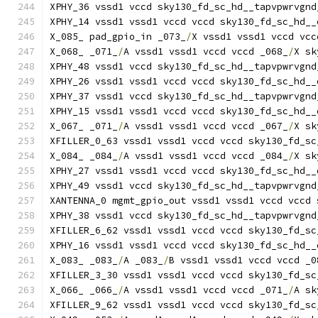
XPHY_36 vssd1 vccd sky130_fd_sc_hd__tapvpwrvgnd
XPHY_14 vssd1 vssd1 vccd vccd sky130_fd_sc_hd__
X_085_ pad_gpio_in _073_
/
X vssd1 vssd1 vccd vcc
X_068_ _071_
/
A vssd1 vssd1 vccd vccd _068_
/
X sk
XPHY_48 vssd1 vccd sky130_fd_sc_hd__tapvpwrvgnd
XPHY_26 vssd1 vssd1 vccd vccd sky130_fd_sc_hd__
XPHY_37 vssd1 vccd sky130_fd_sc_hd__tapvpwrvgnd
XPHY_15 vssd1 vssd1 vccd vccd sky130_fd_sc_hd__
X_067_ _071_
/
A vssd1 vssd1 vccd vccd _067_
/
X sk
XFILLER_0_63 vssd1 vssd1 vccd vccd sky130_fd_sc
X_084_ _084_
/
A vssd1 vssd1 vccd vccd _084_
/
X sk
XPHY_27 vssd1 vssd1 vccd vccd sky130_fd_sc_hd__
XPHY_49 vssd1 vccd sky130_fd_sc_hd__tapvpwrvgnd
XANTENNA_0 mgmt_gpio_out vssd1 vssd1 vccd vccd 
XPHY_38 vssd1 vccd sky130_fd_sc_hd__tapvpwrvgnd
XFILLER_6_62 vssd1 vssd1 vccd vccd sky130_fd_sc
XPHY_16 vssd1 vssd1 vccd vccd sky130_fd_sc_hd__
X_083_ _083_
/
A _083_
/
B vssd1 vssd1 vccd vccd _0
XFILLER_3_30 vssd1 vssd1 vccd vccd sky130_fd_sc
X_066_ _066_
/
A vssd1 vssd1 vccd vccd _071_
/
A sk
XFILLER_9_62 vssd1 vssd1 vccd vccd sky130_fd_sc