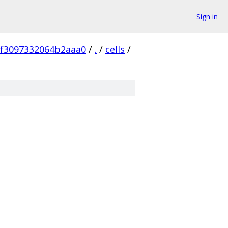
Sign in
8f3097332064b2aaa0
/
.
/
cells
/