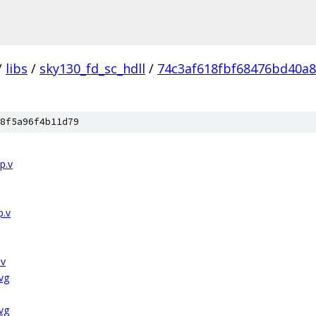
/
libs
/
sky130_fd_sc_hdll
/
74c3af618fbf68476bd40a
8f5a96f4b11d79
p.v
p.v
.v
vg
vg