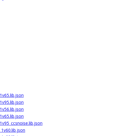
v65.lib.json
v95.lib.json
v56.lib.json
v65.lib.json
1v95_ccsnoise.lib.json
1v60.lib.json