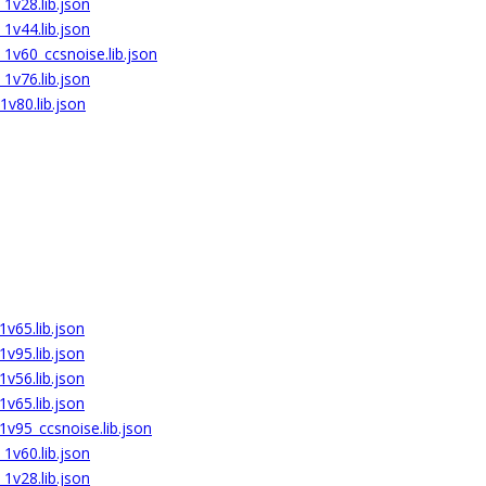
1v28.lib.json
1v44.lib.json
1v60_ccsnoise.lib.json
1v76.lib.json
1v80.lib.json
v65.lib.json
v95.lib.json
v56.lib.json
v65.lib.json
1v95_ccsnoise.lib.json
1v60.lib.json
1v28.lib.json