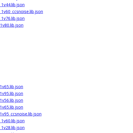
1v44.lib.json
1v60_ccsnoise.lib.json
1v76.lib.json
1v80.lib.json
v65.lib.json
v95.lib.json
v56.lib.json
v65.lib.json
1v95_ccsnoise.lib.json
1v60.lib.json
1v28.lib.json